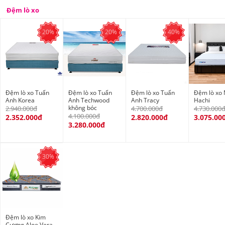
Đệm lò xo
20%
20%
40%
Đệm lò xo Tuấn
Đệm lò xo Tuấn
Đệm lò xo Tuấn
Đệm lò xo 
Anh Korea
Anh Techwood
Anh Tracy
Hachi
không bóc
2.940.000đ
4.700.000đ
4.730.000
4.100.000đ
2.352.000đ
2.820.000đ
3.075.00
3.280.000đ
30%
Đệm lò xo Kim
Cương Aloe Vera