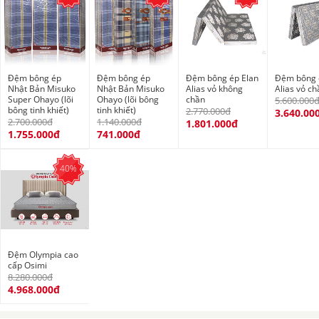
Đệm bông ép
Đệm bông ép
Đệm bông ép Elan
Đệm bông 
Nhật Bản Misuko
Nhật Bản Misuko
Alias vỏ không
Alias vỏ c
Super Ohayo (lõi
Ohayo (lõi bông
chần
5.600.000
bông tinh khiết)
tinh khiết)
2.770.000đ
3.640.00
2.700.000đ
1.140.000đ
1.801.000đ
1.755.000đ
741.000đ
40%
Đệm Olympia cao
cấp Osimi
8.280.000đ
4.968.000đ