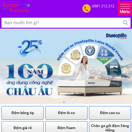
0981 212 212
Đệm bông ép
Đệm lò xo
Đệm cao su
Chăn ga gối đệm Sông
Đệm giá rẻ
Đệm Foam
Hồng