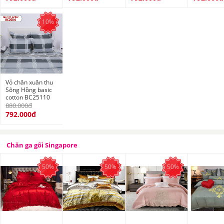
10%
Vỏ chăn xuân thu
Sông Hồng basic
cotton BC25110
880.000đ
792.000đ
Chăn ga gối Singapore
50%
50%
50%