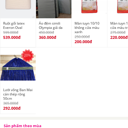
Ruột gối latex
Áo đệm simili
Màn tuyn 10/10
Màn tuyn 1
Everon Oval
Olympia giả da
không cửa màu
cửa màu t
xanh
599.000đ
450.000đ
275.000đ
250.000đ
539.000đ
360.000đ
220.000đ
200.000đ
20%
Lưới võng Ban Mai
cán thép rộng
50cm
365.000đ
292.000đ
Sản phẩm theo mùa