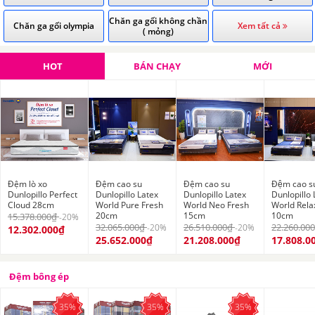
Chăn ga gối không chần
Chăn ga gối olympia
Xem tất cả
( mỏng)
HOT
BÁN CHẠY
MỚI
Đệm lò xo
Đệm cao su
Đệm cao su
Đệm cao s
Dunlopillo Perfect
Dunlopillo Latex
Dunlopillo Latex
Dunlopillo 
Cloud 28cm
World Pure Fresh
World Neo Fresh
World Rela
20cm
15cm
10cm
15.378.000₫
-20%
32.065.000₫
26.510.000₫
22.260.00
-20%
-20%
12.302.000₫
25.652.000₫
21.208.000₫
17.808.0
Đệm bông ép
35%
35%
35%