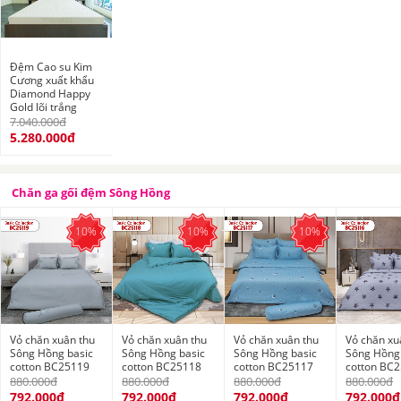
Đệm Cao su Kim
Cương xuất khẩu
Diamond Happy
Gold lõi trắng
7.040.000đ
5.280.000đ
Chăn ga gối đệm Sông Hồng
10%
10%
10%
Vỏ chăn xuân thu
Vỏ chăn xuân thu
Vỏ chăn xuân thu
Vỏ chăn xu
Sông Hồng basic
Sông Hồng basic
Sông Hồng basic
Sông Hồng 
cotton BC25119
cotton BC25118
cotton BC25117
cotton BC
880.000đ
880.000đ
880.000đ
880.000đ
792.000đ
792.000đ
792.000đ
792.000đ