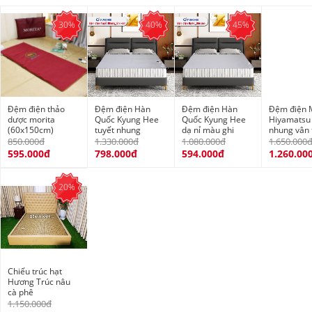
30%
40%
45%
Đệm điện thảo
Đệm điện Hàn
Đệm điện Hàn
Đệm điện 
dược morita
Quốc Kyung Hee
Quốc Kyung Hee
Hiyamatsu 
(60x150cm)
tuyết nhung
dạ nỉ màu ghi
nhung vân
850.000đ
1.330.000đ
1.080.000đ
1.650.000
595.000đ
798.000đ
594.000đ
1.260.00
20%
Chiếu trúc hạt
Hương Trúc nâu
cà phê
1.150.000đ