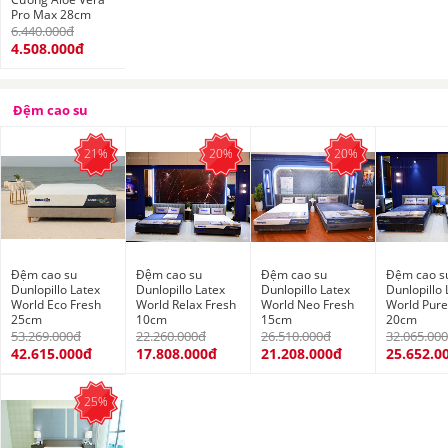
Pro Max 28cm
6.440.000đ
4.508.000đ
Đệm cao su
21%
20%
20%
Đệm cao su
Đệm cao su
Đệm cao su
Đệm cao s
Dunlopillo Latex
Dunlopillo Latex
Dunlopillo Latex
Dunlopillo 
World Eco Fresh
World Relax Fresh
World Neo Fresh
World Pure
25cm
10cm
15cm
20cm
53.269.000đ
22.260.000đ
26.510.000đ
32.065.00
42.615.000đ
17.808.000đ
21.208.000đ
25.652.0
25%