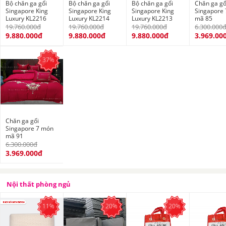
Bộ chăn ga gối
Bộ chăn ga gối
Bộ chăn ga gối
Chăn ga gố
Singapore King
Singapore King
Singapore King
Singapore
Luxury KL2216
Luxury KL2214
Luxury KL2213
mã 85
19.760.000đ
19.760.000đ
19.760.000đ
6.300.000
9.880.000đ
9.880.000đ
9.880.000đ
3.969.00
37%
Chăn ga gối
Singapore 7 món
mã 91
6.300.000đ
3.969.000đ
Nội thất phòng ngủ
11%
20%
20%