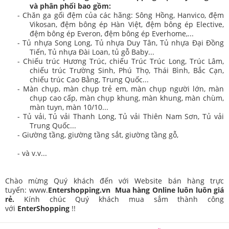
và phân phối bao gồm:
- Chăn ga gối đệm của các hãng: Sông Hồng, Hanvico, đệm
Vikosan, đệm bông ép Hàn Việt, đệm bông ép Elective,
đệm bông ép Everon, đệm bông ép Everhome,...
- Tủ nhựa Song Long, Tủ nhựa Duy Tân, Tủ nhựa Đại Đồng
Tiến, Tủ nhựa Đài Loan, tủ gỗ Baby...
- Chiếu trúc Hương Trúc, chiếu Trúc Trúc Long, Trúc Lâm,
chiếu trúc Trường Sinh, Phú Thọ, Thái Bình, Bắc Cạn,
chiếu trúc Cao Bằng, Trung Quốc...
- Màn chụp, màn chụp trẻ em, màn chụp người lớn, màn
chụp cao cấp, màn chụp khung, màn khung, màn chùm,
màn tuyn, màn 10/10...
- Tủ vải, Tủ vải Thanh Long, Tủ vải Thiên Nam Sơn, Tủ vải
Trung Quốc...
- Giường tầng, giường tầng sắt, giường tầng gỗ,
- và v.v...
Chào mừng Quý khách đến với Website bán hàng trực
tuyến: www.
Entershopping.vn Mua hàng Online luôn luôn giá
rẻ.
Kính chúc Quý khách mua sắm thành công
với
EnterShopping
!!