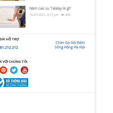
Nệm cao su Talalay là gì?
16-07-2021, 4:17 pm
466
ĐÀI HỖ TRỢ
Chăn Ga Gối Đệm
Sông Hồng Hà Nội
81.212.212
I VỚI CHÚNG TÔI