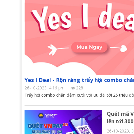
Yes I Deal - Rộn ràng trẩy hội combo ch
26-10-2023, 4:16 pm
228
Trẩy hội combo chăn đệm cưới với ưu đãi tới 25 triệu đ
Quét mã V
lên tới 30
26-10-2023, 