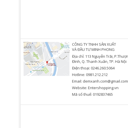
CÔNG TY TNHH SẢN XUẤT
VÀ ĐẦU TƯ MINH PHONG
Địa chỉ: 113 Nguyễn Trãi, P.Thượ
Đình, Q. Thanh Xuân, TP. Hà Nội
Điện thoại: 0246.260.5064
Hotline: 0981.212.212
Email: demxanh.com@gmail.com
Website: Entershopping.vn
Mã số thuế: 0192837465