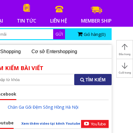
ẠI
TIN TỨC
LIÊN HỆ
MEMBER SHIP
GỬI
Giỏ hàng(
0
)
erShopping
Cơ sở Entershopping
M KIẾM BÀI VIẾT
TÌM KIẾM
acebook
Chăn Ga Gối Đệm Sông Hồng Hà Nội
outube
Xem thêm video tại kênh Youtube