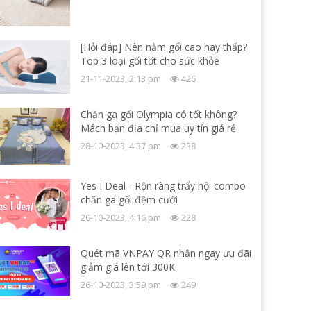
[Hỏi đáp] Nên nằm gối cao hay thấp?
Top 3 loại gối tốt cho sức khỏe
21-11-2023, 2:13 pm
426
Chăn ga gối Olympia có tốt không?
Mách bạn địa chỉ mua uy tín giá rẻ
28-10-2023, 4:37 pm
238
Yes I Deal - Rộn ràng trẩy hội combo
chăn ga gối đệm cưới
26-10-2023, 4:16 pm
228
Quét mã VNPAY QR nhận ngay ưu đãi
giảm giá lên tới 300K
26-10-2023, 3:59 pm
249