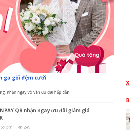
ăn ga gối đệm cưới
X
ồng, nhận ngay vô vàn ưu đãi hấp dẫn
B
NPAY QR nhận ngay ưu đãi giảm giá
0K
3:59 pm
249