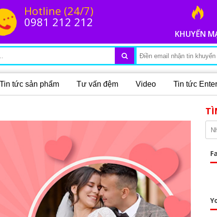
Hotline (24/7)
0981 212 212
KHUYẾN M
Tin tức sản phẩm
Tư vấn đệm
Video
Tin tức Ent
TÌ
F
Y