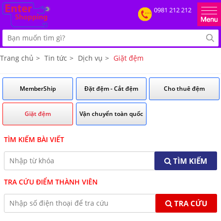
0981 212 212
Trang chủ
>
Tin tức
>
Dịch vụ
>
Giặt đệm
MemberShip
Đặt đệm - Cắt đệm
Cho thuê đệm
Giặt đệm
Vận chuyển toàn quốc
TÌM KIẾM BÀI VIẾT
TÌM KIẾM
TRA CỨU ĐIỂM THÀNH VIÊN
TRA CỨU