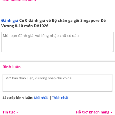
Đánh giá
Có
0
đánh giá về Bộ chăn ga gối Singapore Đế
Vương 8-10 món DV1026
gối trang trí kèm ruột
Bình luận
>> Tham khảo thêm các sản phẩm
Chăn ga gối đệm
Singapore
của
tại đây
Sắp xếp bình luận:
Mới nhất
|
Thích nhất
Tin tức
Hỗ trợ khách hàng