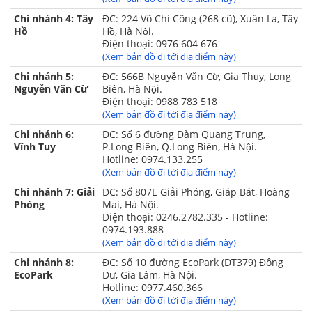
- 01 gối trang trí ( tặng kèm ruột )
Chi nhánh 4: Tây
ĐC: 224 Võ Chí Công (268 cũ), Xuân La, Tây
Hồ
Hồ, Hà Nội.
- 01 chăn gấm cao cấp 220x240cm ( tặng kèm 1 ruột
Điện thoại: 0976 604 676
chăn bông )
(Xem bản đồ đi tới địa điểm này)
Chi nhánh 5:
ĐC: 566B Nguyễn Văn Cừ, Gia Thụy, Long
Nguyễn Văn Cừ
Biên, Hà Nội.
Điện thoại: 0988 783 518
(Xem bản đồ đi tới địa điểm này)
Chi nhánh 6:
ĐC: Số 6 đường Đàm Quang Trung,
Vĩnh Tuy
P.Long Biên, Q.Long Biên, Hà Nội.
Hotline: 0974.133.255
(Xem bản đồ đi tới địa điểm này)
Chi nhánh 7: Giải
ĐC: Số 807E Giải Phóng, Giáp Bát, Hoàng
Phóng
Mai, Hà Nội.
Điện thoại: 0246.2782.335 - Hotline:
0974.193.888
(Xem bản đồ đi tới địa điểm này)
Chi nhánh 8:
ĐC: Số 10 đường EcoPark (DT379) Đông
EcoPark
Dư, Gia Lâm, Hà Nội.
Hotline: 0977.460.366
(Xem bản đồ đi tới địa điểm này)