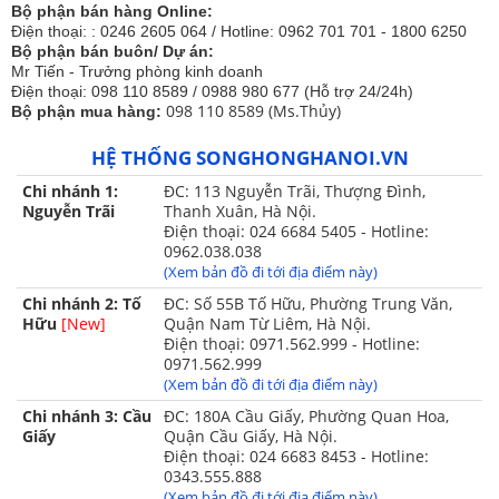
Bộ phận bán hàng Online:
Điện thoại: : 0246 2605 064 / Hotline: 0962 701 701 - 1800 6250
Bộ phận bán buôn/ Dự án:
Mr Tiến - Trưởng phòng kinh doanh
Điện thoại: 098 110 8589 / 0988 980 677 (Hỗ trợ 24/24h)
098 110 8589 (Ms.Thủy)
Bộ phận mua hàng:
HỆ THỐNG SONGHONGHANOI.VN
Chi nhánh 1:
ĐC: 113 Nguyễn Trãi, Thượng Đình,
màu sắc nổi bật, họa tiết hóa văn sang trọng
Nguyễn Trãi
Thanh Xuân, Hà Nội.
Điện thoại: 024 6684 5405 - Hotline:
Bộ chăn ga gối Singapore Đế Vương 8- 10 món ( tùy
0962.038.038
bộ ) bao gồm:
(Xem bản đồ đi tới địa điểm này)
- 01 ga phủ chần bông free size
Chi nhánh 2: Tố
ĐC: Số 55B Tố Hữu, Phường Trung Văn,
Hữu
[New]
Quận Nam Từ Liêm, Hà Nội.
Điện thoại: 0971.562.999 - Hotline:
- 01 ga phủ hè 1 lớp cao cấp
0971.562.999
(Xem bản đồ đi tới địa điểm này)
- 02 áo gối nằm 48x74cm chính
Chi nhánh 3: Cầu
ĐC: 180A Cầu Giấy, Phường Quan Hoa,
- 02 áo gối nằm thay thế 48x74cm
Giấy
Quận Cầu Giấy, Hà Nội.
Điện thoại: 024 6683 8453 - Hotline:
- 02 vỏ gối tựa 60x60cm
0343.555.888
(Xem bản đồ đi tới địa điểm này)