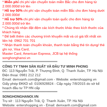
*
Miễn phí
chi phí vận chuyển toàn miền Bắc cho đơn hàng từ
- Công nghệ nhuộm màu hiện đại theo tiêu chuẩn châu
2.000.000đ trở lên
*
Hỗ trợ 50%
chi phí vận chuyển toàn miền Bắc cho đơn hàng dưới
Âu bảo đảm màu sắc bộ chăn ga gối luôn tươi mới trong
2.000.000đ
suốt quá trình sử dụng.
*
Hỗ trợ 50%
chi phí vận chuyển toàn quốc cho đơn hàng từ
2.000.000đ trở lên
- Sản phẩm dễ dàng giặt sạch, không xù lông hay phai
* Chúng tôi nhận đặt đệm các kích thước khác theo kích thước của
màu sau khi giặt.
khách hàng.
* Để biết thêm các chương trình khuyến mãi và có giá tốt nhất xin
- Màu tươi sáng điểm họa tiết hài hòa mang phong cách
liên hệ: 0962 701 701
* Nhận thanh toán chuyển khoản, thanh toán bằng thẻ tín dụng/ thẻ
cổ điển sang trọng cho phòng ngủ nhà bạn
ghi nợ, Visa Card,
Master Card, American Express, JCB tại hệ thống
Với những điểm cộng hoàn hảo về chất lượng, bộ
chăn
songhonghanoi.vn
ga gối Singapore Đế Vương
10 món được các cặp đôi
**********************************************
đặc biệt yêu thích.
CÔNG TY TNHH SẢN XUẤT VÀ ĐẦU TƯ MINH PHONG
ĐC: 113 Nguyễn Trãi, P. Thượng Đình, Q. Thanh Xuân, TP. Hà Nội
Điện thoại: 0981 212 212
Email: demxanh.com@gmail.com - Website: entershopping.vn
Giấy phép ĐKKD số: 0106928824 - Cấp ngày 7/8/2015 do sở kế
hoạch đầu tư TP HN cấp
**********************************************
SONGHONGHANOI.VN
Trụ sở : 113 Nguyễn Trãi, Q. Thanh Xuân, TP. Hà Nội
Website: entershopping.vn - Email: demxanh.com@gmail.com