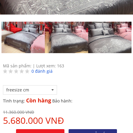
Mã sản phẩm:
|
Lượt xem: 163
0
đánh giá
freesize cm
Còn hàng
Tình trạng:
Bảo hành:
11.360.000 VNĐ
5.680.000 VNĐ