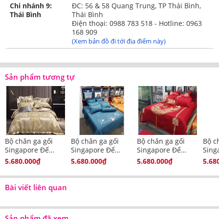
Vỏ chăn gấm cao cấp kèm ruột chăn dày dặn
Chi nhánh 9:
ĐC: 56 & 58 Quang Trung, TP Thái Bình,
Thái Bình
Thái Bình
Điện thoại: 0988 783 518 - Hotline: 0963
168 909
(Xem bản đồ đi tới địa điểm này)
Sản phẩm tương tự
Bộ chăn ga gối
Bộ chăn ga gối
Bộ chăn ga gối
Bộ c
Singapore Đế
Singapore Đế
Singapore Đế
Sing
Vương 8 - 10 món
Vương 8 - 10 món
Vương 8 - 10 món
Vươn
5.680.000₫
5.680.000₫
5.680.000₫
5.68
DV10208
DV10273
DV10272
DV1
Ga phủ chần bông dày dặn
Bài viết liên quan
Sản phẩm đã xem