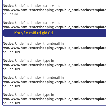
Notice
: Undefined index: cash_value in
/var/www/html/entershopping.vn/public_html/cache/template
on line
86
Notice
: Undefined index: cash_value in
/var/www/html/entershopping.vn/public_html/cache/template
on line
86
Khuyến mãi trị giá 0₫
Notice
: Undefined index: thumbnail in
/var/www/html/entershopping.vn/public_html/cache/template
on line
109
Notice
: Undefined index: type in
/var/www/html/entershopping.vn/public_html/cache/template
on line
109
Notice
: Undefined index: thumbnail in
/var/www/html/entershopping.vn/public_html/cache/template
on line
109
Notice
: Undefined index: type in
/var/www/html/entershopping.vn/public_html/cache/template
on line
109