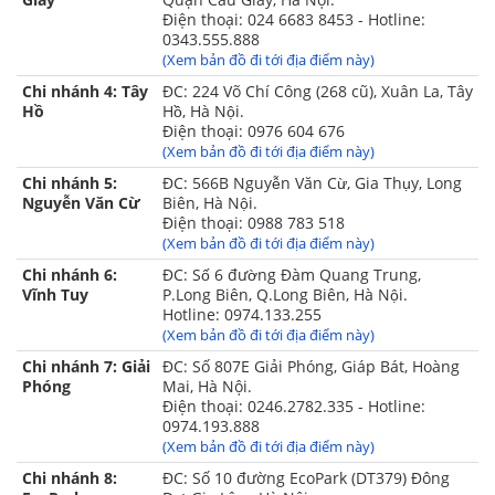
Điện thoại: 024 6683 8453 - Hotline:
- 02 áo gối nằm thay thế 48x74cm
0343.555.888
(Xem bản đồ đi tới địa điểm này)
- 02 vỏ gối tựa 60x60cm
Chi nhánh 4: Tây
ĐC: 224 Võ Chí Công (268 cũ), Xuân La, Tây
- 01 gối trang trí ( tặng kèm ruột )
Hồ
Hồ, Hà Nội.
Điện thoại: 0976 604 676
- 01 chăn gấm cao cấp 220x240cm ( tặng kèm 1 ruột
(Xem bản đồ đi tới địa điểm này)
chăn bông )
Chi nhánh 5:
ĐC: 566B Nguyễn Văn Cừ, Gia Thụy, Long
Nguyễn Văn Cừ
Biên, Hà Nội.
Điện thoại: 0988 783 518
(Xem bản đồ đi tới địa điểm này)
Chi nhánh 6:
ĐC: Số 6 đường Đàm Quang Trung,
Vĩnh Tuy
P.Long Biên, Q.Long Biên, Hà Nội.
Hotline: 0974.133.255
(Xem bản đồ đi tới địa điểm này)
Chi nhánh 7: Giải
ĐC: Số 807E Giải Phóng, Giáp Bát, Hoàng
Phóng
Mai, Hà Nội.
Điện thoại: 0246.2782.335 - Hotline:
0974.193.888
(Xem bản đồ đi tới địa điểm này)
Chi nhánh 8:
ĐC: Số 10 đường EcoPark (DT379) Đông