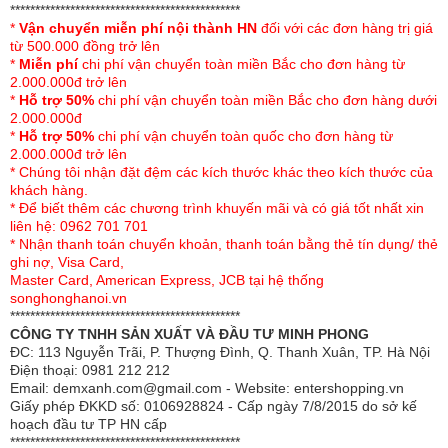
**********************************************
- Đường may sắc nét, chắc chắn tạo sự bền đẹp cho sản
*
Vận chuyển miễn phí nội thành HN
đối với các đơn hàng trị giá
phẩm.
từ 500.000 đồng trở lên
*
Miễn phí
chi phí vận chuyển toàn miền Bắc cho đơn hàng từ
- Công nghệ nhuộm màu hiện đại theo tiêu chuẩn châu
2.000.000đ trở lên
*
Hỗ trợ 50%
chi phí vận chuyển toàn miền Bắc cho đơn hàng dưới
Âu bảo đảm màu sắc bộ chăn ga gối luôn tươi mới trong
2.000.000đ
suốt quá trình sử dụng.
*
Hỗ trợ 50%
chi phí vận chuyển toàn quốc cho đơn hàng từ
2.000.000đ trở lên
- Sản phẩm dễ dàng giặt sạch, không xù lông hay phai
* Chúng tôi nhận đặt đệm các kích thước khác theo kích thước của
màu sau khi giặt.
khách hàng.
* Để biết thêm các chương trình khuyến mãi và có giá tốt nhất xin
- Màu tươi sáng điểm họa tiết hài hòa mang phong cách
liên hệ: 0962 701 701
* Nhận thanh toán chuyển khoản, thanh toán bằng thẻ tín dụng/ thẻ
cổ điển sang trọng cho phòng ngủ nhà bạn
ghi nợ, Visa Card,
Master Card, American Express, JCB tại hệ thống
Với những điểm cộng hoàn hảo về chất lượng,
bộ chăn
songhonghanoi.vn
ga gối Singapore Đế Vương 10 món
được các cặp đôi
**********************************************
đặc biệt yêu thích.
CÔNG TY TNHH SẢN XUẤT VÀ ĐẦU TƯ MINH PHONG
ĐC: 113 Nguyễn Trãi, P. Thượng Đình, Q. Thanh Xuân, TP. Hà Nội
Điện thoại: 0981 212 212
Email: demxanh.com@gmail.com - Website: entershopping.vn
Giấy phép ĐKKD số: 0106928824 - Cấp ngày 7/8/2015 do sở kế
hoạch đầu tư TP HN cấp
**********************************************