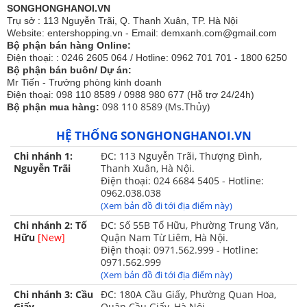
SONGHONGHANOI.VN
Trụ sở : 113 Nguyễn Trãi, Q. Thanh Xuân, TP. Hà Nội
Website: entershopping.vn - Email: demxanh.com@gmail.com
Bộ phận bán hàng Online:
Điện thoại: : 0246 2605 064 / Hotline: 0962 701 701 - 1800 6250
Bộ phận bán buôn/ Dự án:
Mr Tiến - Trưởng phòng kinh doanh
Điện thoại: 098 110 8589 / 0988 980 677 (Hỗ trợ 24/24h)
098 110 8589 (Ms.Thủy)
Bộ phận mua hàng:
HỆ THỐNG SONGHONGHANOI.VN
Chi nhánh 1:
ĐC: 113 Nguyễn Trãi, Thượng Đình,
Nguyễn Trãi
Thanh Xuân, Hà Nội.
Điện thoại: 024 6684 5405 - Hotline:
màu sắc bắt mắt, họa tiết sang trọng
0962.038.038
(Xem bản đồ đi tới địa điểm này)
Bộ chăn ga gối Singapore Đế Vương 8- 10 món ( tùy
bộ ) bao gồm:
Chi nhánh 2: Tố
ĐC: Số 55B Tố Hữu, Phường Trung Văn,
Hữu
[New]
Quận Nam Từ Liêm, Hà Nội.
- 01 ga phủ chần bông free size
Điện thoại: 0971.562.999 - Hotline:
0971.562.999
- 01 ga phủ hè 1 lớp cao cấp
(Xem bản đồ đi tới địa điểm này)
Chi nhánh 3: Cầu
ĐC: 180A Cầu Giấy, Phường Quan Hoa,
- 02 áo gối nằm 48x74cm chính
Giấy
Quận Cầu Giấy, Hà Nội.