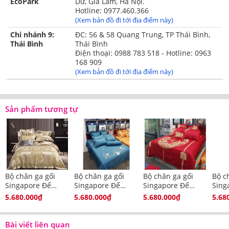
EcoPark
Dư, Gia Lâm, Hà Nội.
Hotline: 0977.460.366
(Xem bản đồ đi tới địa điểm này)
vỏ chăn kèm ruột, thêu họa tiết bắt mắt
Chi nhánh 9:
ĐC: 56 & 58 Quang Trung, TP Thái Bình,
Thái Bình
Thái Bình
Điện thoại: 0988 783 518 - Hotline: 0963
168 909
(Xem bản đồ đi tới địa điểm này)
Sản phẩm tương tự
Bộ chăn ga gối
Bộ chăn ga gối
Bộ chăn ga gối
Bộ c
Singapore Đế
Singapore Đế
Singapore Đế
Sing
Vương 8 - 10 món
Vương 8 - 10 món
Vương 8 - 10 món
Vươn
5.680.000₫
5.680.000₫
5.680.000₫
5.68
DV10208
DV10273
DV10272
DV1
Gối trang trí kèm ruột gối
Bài viết liên quan
>> Tham khảo thêm các sản phẩm
Chăn ga gối đệm