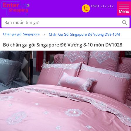
0981 212 212
›
Chăn ga gối Singapore
Chăn Ga Gối Singapore Đế Vương DV8-10M
Bộ chăn ga gối Singapore Đế Vương 8-10 món DV1028