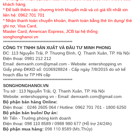
- 01 vỏ gối ôm 38x100cm
khách hàng.
* Để biết thêm các chương trình khuyến mãi và có giá tốt nhất xin
- 01 vỏ chăn ghim bông 200x230cm
liên hệ: 0962 701 701
* Nhận thanh toán chuyển khoản, thanh toán bằng thẻ tín dụng/ thẻ
ghi nợ, Visa Card,
Master Card, American Express, JCB tại hệ thống
songhonghanoi.vn
**********************************************
CÔNG TY TNHH SẢN XUẤT VÀ ĐẦU TƯ MINH PHONG
ĐC: 113 Nguyễn Trãi, P. Thượng Đình, Q. Thanh Xuân, TP. Hà Nội
Điện thoại: 0981 212 212
Email: demxanh.com@gmail.com - Website: entershopping.vn
Giấy phép ĐKKD số: 0106928824 - Cấp ngày 7/8/2015 do sở kế
hoạch đầu tư TP HN cấp
**********************************************
SONGHONGHANOI.VN
Trụ sở : 113 Nguyễn Trãi, Q. Thanh Xuân, TP. Hà Nội
Website: entershopping.vn - Email: demxanh.com@gmail.com
Bộ phận bán hàng Online:
Điện thoại: : 0246 2605 064 / Hotline: 0962 701 701 - 1800 6250
Bộ phận bán buôn/ Dự án:
Mr Tiến - Trưởng phòng kinh doanh
Kết cấu ga tấm phủ sang trọng kết hợp họa tiết tinh tế
Điện thoại: 098 110 8589 / 0988 980 677 (Hỗ trợ 24/24h)
098 110 8589 (Ms.Thủy)
Bộ phận mua hàng:
Hướng dẫn cách giặt là sản phẩm: