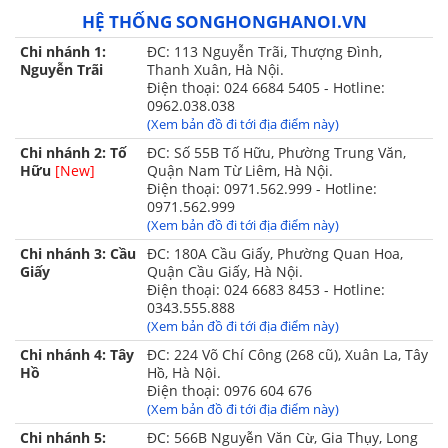
HỆ THỐNG SONGHONGHANOI.VN
• Nên giặt ở chế độ nhẹ nhất có thể và nêu có điều kiện
nên dùng túi giặt cho dòng sản phẩm cao cấp.
Chi nhánh 1:
ĐC: 113 Nguyễn Trãi, Thượng Đình,
Nguyễn Trãi
Thanh Xuân, Hà Nội.
• Sau khi giặt phải phơi ngay chỗ thoáng mát, không phơi
Điện thoại: 024 6684 5405 - Hotline:
0962.038.038
trực tiếp dưới ánh nắng
(Xem bản đồ đi tới địa điểm này)
• Không dùng hóa chất giặt tẩy mạnh
Chi nhánh 2: Tố
ĐC: Số 55B Tố Hữu, Phường Trung Văn,
Hữu
[New]
Quận Nam Từ Liêm, Hà Nội.
• không được ngâm nước lâu
Điện thoại: 0971.562.999 - Hotline:
0971.562.999
• không giặt khô là hơi
(Xem bản đồ đi tới địa điểm này)
Chi nhánh 3: Cầu
ĐC: 180A Cầu Giấy, Phường Quan Hoa,
• Không được sấy nhanh bằng nhiệt nóng như máy sấy
Giấy
Quận Cầu Giấy, Hà Nội.
Điện thoại: 024 6683 8453 - Hotline:
=> Mời quý khách tham khảo thêm các sản
0343.555.888
phẩm
Entershopping
khác tại đây
(Xem bản đồ đi tới địa điểm này)
Chi nhánh 4: Tây
ĐC: 224 Võ Chí Công (268 cũ), Xuân La, Tây
Hồ
Hồ, Hà Nội.
Điện thoại: 0976 604 676
(Xem bản đồ đi tới địa điểm này)
Chi nhánh 5:
ĐC: 566B Nguyễn Văn Cừ, Gia Thụy, Long