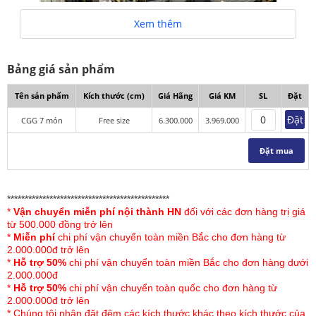
Xem thêm
Bảng giá sản phẩm
Tên sản phẩm
Kích thước (cm)
Giá Hãng
Giá KM
SL
Đặt
Đặt
CGG 7 món
Free size
6.300.000
3.969.000
Đặt mua
Bộ chăn ga gối Singapore cao cấp 7 món mã 86
**********************************************
*
Vận chuyển miễn phí nội thành HN
đối với các đơn hàng trị giá
Kết cấu sản phẩm:
từ 500.000 đồng trở lên
*
Miễn phí
chi phí vận chuyển toàn miền Bắc cho đơn hàng từ
- 01 ga phủ chần free size
2.000.000đ trở lên
*
Hỗ trợ 50%
chi phí vận chuyển toàn miền Bắc cho đơn hàng dưới
- 02 vỏ gối đầu chần bông 45x65cm
2.000.000đ
*
Hỗ trợ 50%
chi phí vận chuyển toàn quốc cho đơn hàng từ
- 02 vỏ gối hè 45x65cm
2.000.000đ trở lên
* Chúng tôi nhận đặt đệm các kích thước khác theo kích thước của