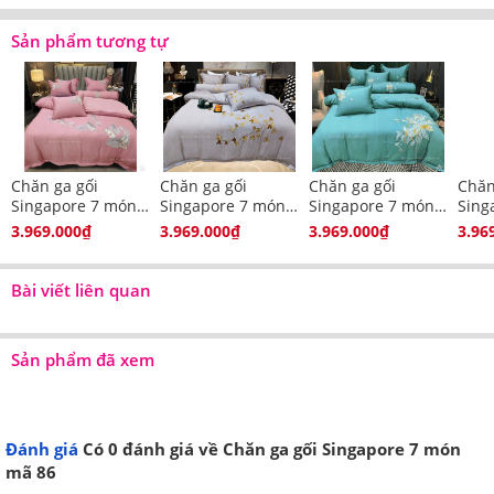
Sản phẩm tương tự
Chăn ga gối
Chăn ga gối
Chăn ga gối
Chăn
Singapore 7 món
Singapore 7 món
Singapore 7 món
Sing
mã 113
mã 101
mã 102
mã 1
3.969.000₫
3.969.000₫
3.969.000₫
3.96
Bài viết liên quan
Sản phẩm đã xem
Đánh giá
Có
0
đánh giá về Chăn ga gối Singapore 7 món
mã 86