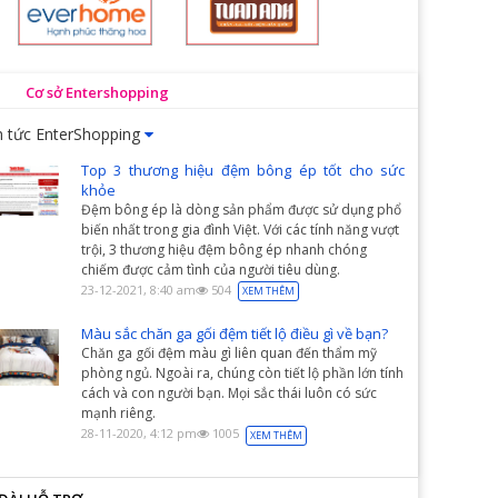
Cơ sở Entershopping
n tức EnterShopping
Top 3 thương hiệu đệm bông ép tốt cho sức
khỏe
Đệm bông ép là dòng sản phẩm được sử dụng phổ
biến nhất trong gia đình Việt. Với các tính năng vượt
trội, 3 thương hiệu đệm bông ép nhanh chóng
chiếm được cảm tình của người tiêu dùng.
23-12-2021, 8:40 am
504
XEM THÊM
Màu sắc chăn ga gối đệm tiết lộ điều gì về bạn?
Chăn ga gối đệm màu gì liên quan đến thẩm mỹ
phòng ngủ. Ngoài ra, chúng còn tiết lộ phần lớn tính
cách và con người bạn. Mọi sắc thái luôn có sức
mạnh riêng.
28-11-2020, 4:12 pm
1005
XEM THÊM