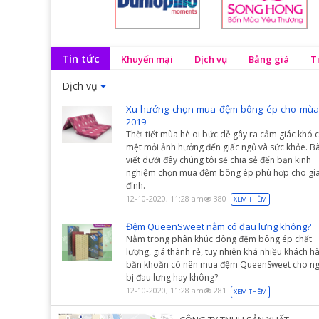
Tin tức
Khuyến mại
Dịch vụ
Bảng giá
T
Dịch vụ
Xu hướng chọn mua đệm bông ép cho mùa
2019
Thời tiết mùa hè oi bức dễ gây ra cảm giác khó c
mệt mỏi ảnh hưởng đến giấc ngủ và sức khỏe. Bà
viết dưới đây chúng tôi sẽ chia sẻ đến bạn kinh
nghiệm chọn mua đệm bông ép phù hợp cho gi
đình.
12-10-2020, 11:28 am
380
XEM THÊM
Đệm QueenSweet nằm có đau lưng không?
Nằm trong phân khúc dòng đệm bông ép chất
lượng, giá thành rẻ, tuy nhiên khá nhiều khách h
băn khoăn có nên mua đệm QueenSweet cho ng
bị đau lưng hay không?
12-10-2020, 11:28 am
281
XEM THÊM