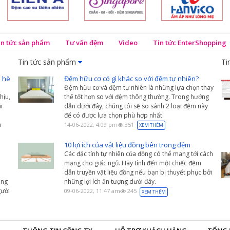
in tức sản phẩm
Tư vấn đệm
Video
Tin tức EnterShopping
Tin tức sản phẩm
Ti
 hè
Đệm hữu cơ có gì khác so với đệm tự nhiên?
Đệm hữu cơ và đệm tự nhiên là những lựa chọn thay
hịu,
thế tốt hơn so với đệm thông thường. Trong hướng
i
dẫn dưới đây, chúng tôi sẽ so sánh 2 loại đệm này
để có được lựa chọn phù hợp nhất.
a
14-06-2022, 4:09 pm
351
XEM THÊM
10 lợi ích của vật liệu đồng bên trong đệm
Các đặc tính tự nhiên của đồng có thể mang tới cách
mạng cho giấc ngủ. Hãy tính đến một chiếc đệm
dẫn truyền vật liệu đồng nếu bạn bị thuyết phục bởi
àng
những lợi ích ấn tượng dưới đây.
ười
09-06-2022, 11:47 am
245
XEM THÊM