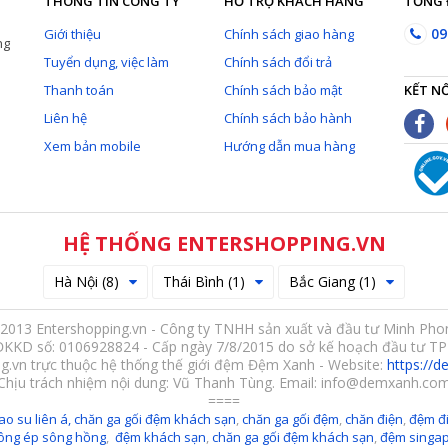
THÔNG TIN CÔNG TY
HỖ TRỢ KHÁCH HÀNG
TỔNG 
09
Giới thiệu
Chính sách giao hàng
ng
Tuyển dụng, việc làm
Chính sách đổi trả
Thanh toán
Chính sách bảo mật
KẾT NỐ
Liên hệ
Chính sách bảo hành
Xem bản mobile
Hướng dẫn mua hàng
HỆ THỐNG ENTERSHOPPING.VN
Hà Nội (8)
Thái Bình (1)
Bắc Giang (1)
2013 Entershopping.vn - Công ty TNHH sản xuất và đầu tư Minh Pho
ĐKKD số: 0106928824 - Cấp ngày 7/8/2015 do sở kế hoạch đầu tư TP
g.vn trực thuộc hệ thống thế giới đệm Đệm Xanh - Website:
https://
Chịu trách nhiệm nội dung: Vũ Thanh Tùng. Email: info@demxanh.co
====
ao su liên á,
chăn ga gối đệm khách sạn
,
chăn ga gối đệm
,
chăn điện
,
đệm đi
ông ép sông hồng
,
đệm khách sạn
,
chăn ga gối đệm khách sạn
,
đệm singa