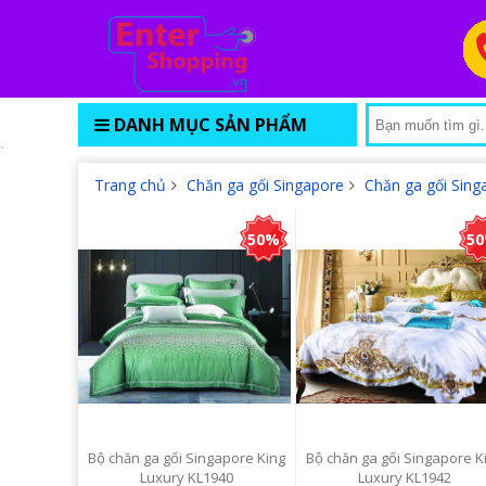
DANH MỤC SẢN PHẨM
Trang chủ
Chăn ga gối Singapore
Chăn ga gối Sing
50%
5
Bộ chăn ga gối Singapore King
Bộ chăn ga gối Singapore K
Luxury KL1940
Luxury KL1942