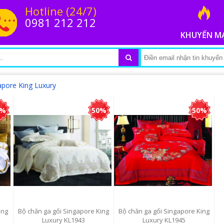
Hotline (24/7)
0981 212 212
KHUYẾN M
apore King Luxury
0%
50%
50%
ing
Bộ chăn ga gối Singapore King
Bộ chăn ga gối Singapore King
Luxury KL1943
Luxury KL1945