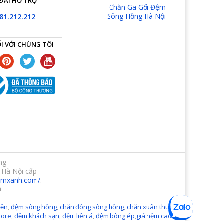
ĐÀI HỖ TRỢ
Chăn Ga Gối Đệm
Sông Hồng Hà Nội
81.212.212
I VỚI CHÚNG TÔI
ng
 Hà Nội cấp
demxanh.com/
.
m
ện
,
đệm sông hồng
,
chăn đông sông hồng
,
chăn xuân thu sông
pore
,
đệm khách sạn
,
đệm liên á
,
đệm bông ép
,
giá nệm cao