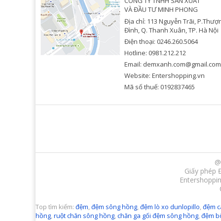
CÔNG TY TNHH SẢN XUẤT
VÀ ĐẦU TƯ MINH PHONG
Địa chỉ: 113 Nguyễn Trãi, P.Thượ
Đình, Q. Thanh Xuân, TP. Hà Nội
Điện thoại: 0246.260.5064
Hotline: 0981.212.212
Email: demxanh.com@gmail.com
Website: Entershopping.vn
Mã số thuế: 0192837465
@
Giấy phép 
Entershoppin
Top tìm kiếm:
đệm
,
đệm sông hồng
,
đệm lò xo dunlopillo
,
đệm c
hồng
,
ruột chăn sông hồng
,
chăn ga gối đệm sông hồng
,
đệm b