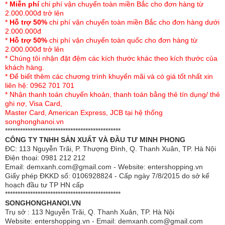
*
Miễn phí
chi phí vận chuyển toàn miền Bắc cho đơn hàng từ
2.000.000đ trở lên
*
Hỗ trợ 50%
chi phí vận chuyển toàn miền Bắc cho đơn hàng dưới
2.000.000đ
*
Hỗ trợ 50%
chi phí vận chuyển toàn quốc cho đơn hàng từ
2.000.000đ trở lên
* Chúng tôi nhận đặt đệm các kích thước khác theo kích thước của
khách hàng.
Đặc điểm của chăn
ga gối Sông Hồng Basic
* Để biết thêm các chương trình khuyến mãi và có giá tốt nhất xin
liên hệ: 0962 701 701
cotton BC23079
* Nhận thanh toán chuyển khoản, thanh toán bằng thẻ tín dụng/ thẻ
ghi nợ, Visa Card,
Chăn ga gối Sông Hồng Basic cotton là một trong
Master Card, American Express, JCB tại hệ thống
những mẫu sản phẩm thuộc bộ sưu tập Chăn ga
songhonghanoi.vn
gối Sông Hồng Basic mới nhất 2023.
**********************************************
CÔNG TY TNHH SẢN XUẤT VÀ ĐẦU TƯ MINH PHONG
Sản phẩm với chất liệu 100% cotton cao cấp nhập
ĐC: 113 Nguyễn Trãi, P. Thượng Đình, Q. Thanh Xuân, TP. Hà Nội
Điện thoại: 0981 212 212
khẩu mềm mịn, thông thoáng, không gây bí nóng
Email: demxanh.com@gmail.com - Website: entershopping.vn
như các chất liệu vải thông thường khác.
Giấy phép ĐKKD số: 0106928824 - Cấp ngày 7/8/2015 do sở kế
hoạch đầu tư TP HN cấp
BC22079 sử dụng gam màu đỏ nổi bật chủ
**********************************************
đạo, kết hợp họa tiết hoa nhẹ nhàng tinh tế
SONGHONGHANOI.VN
Trụ sở : 113 Nguyễn Trãi, Q. Thanh Xuân, TP. Hà Nội
Bộ chăn ga gối thiết kế theo phong cách trẻ trung,
Website: entershopping.vn - Email: demxanh.com@gmail.com