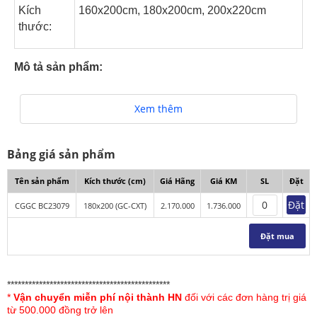
Kích
160x200cm, 180x200cm, 200x220cm
thước:
Mô tả sản phẩm:
Bộ chăn ga gối Sông Hồng Basic cotton BC23079 là một
Xem thêm
trong những mẫu sản phẩm thuộc bộ sưu tập Chăn ga
gối Sông Hồng Basic mới nhất 2023 - 2024 với thiết kế
trẻ trung, mới mẻ. BC22079 sử dụng gam màu đỏ nổi bật
Bảng giá sản phẩm
chủ đạo, kết hợp họa tiết hoa nhẹ nhàng tinh tế. Chất vải
cotton mềm mại, phù hợp cho mọi lứa tuổi.
Tên sản phẩm
Kích thước (cm)
Giá Hãng
Giá KM
SL
Đặt
Đặt
CGGC BC23079
180x200 (GC-CXT)
2.170.000
1.736.000
Đặt mua
**********************************************
*
Vận chuyển miễn phí nội thành HN
đối với các đơn hàng trị giá
từ 500.000 đồng trở lên