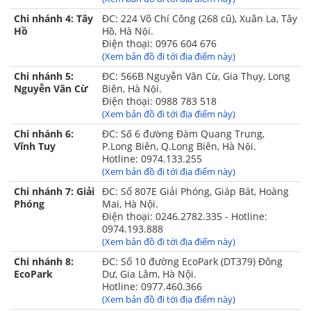
Chi nhánh 4: Tây
ĐC: 224 Võ Chí Công (268 cũ), Xuân La, Tây
Hồ
Hồ, Hà Nội.
Điện thoại: 0976 604 676
(Xem bản đồ đi tới địa điểm này)
Chi nhánh 5:
ĐC: 566B Nguyễn Văn Cừ, Gia Thụy, Long
Nguyễn Văn Cừ
Biên, Hà Nội.
Điện thoại: 0988 783 518
(Xem bản đồ đi tới địa điểm này)
Chi nhánh 6:
ĐC: Số 6 đường Đàm Quang Trung,
Vĩnh Tuy
P.Long Biên, Q.Long Biên, Hà Nội.
Hotline: 0974.133.255
Kết cấu bộ sản phẩm chăn ga gối Sông Hồng Bassic
(Xem bản đồ đi tới địa điểm này)
cotton
Chi nhánh 7: Giải
ĐC: Số 807E Giải Phóng, Giáp Bát, Hoàng
Phóng
Mai, Hà Nội.
Bộ sản phẩm chăn ga gối Sông Hồng Bassic cotton gồm:
Điện thoại: 0246.2782.335 - Hotline:
0974.193.888
(Xem bản đồ đi tới địa điểm này)
Bộ chăn ga gối Sông
Bộ chăn ga gối Sông Hồng
Chi nhánh 8:
ĐC: Số 10 đường EcoPark (DT379) Đông
Hồng Basic cotton
Basic cotton
EcoPark
Dư, Gia Lâm, Hà Nội.
Hotline: 0977.460.366
(Ga chun)
(Ga phủ)
(Xem bản đồ đi tới địa điểm này)