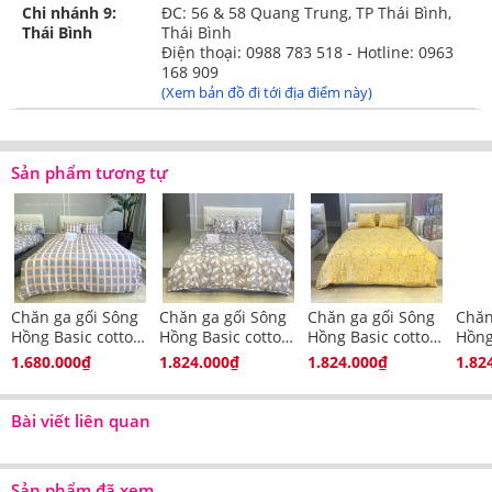
Chi nhánh 9:
ĐC: 56 & 58 Quang Trung, TP Thái Bình,
- 01 ga chun chần theo kích
- 01 ga phủ theo kích thước
Thái Bình
Thái Bình
thước
Điện thoại: 0988 783 518 - Hotline: 0963
- 01 vỏ chăn chần
168 909
- 01 vỏ chăn chần
bông 200x220cm
(Xem bản đồ đi tới địa điểm này)
bông 200x220cm
- 02 vỏ gối đầu 45x65cm
- 02 vỏ gối đầu 45x65cm
Sản phẩm tương tự
Ưu điểm của chăn ga gối Sông Hồng Basic
Chăn ga gối Sông Hồng Basic là dòng sản phẩm tiêu
Chăn ga gối Sông
Chăn ga gối Sông
Chăn ga gối Sông
Chăn
chuẩn của Sông Hồng, hướng tới tất cả mọi đối tượng sử
Hồng Basic cotton
Hồng Basic cotton
Hồng Basic cotton
Hồng
BC23085
BC23084
BC23076
BC2
dụng. Trên thực tế, màu sắc của chăn ga gối Sông Hồng
1.680.000₫
1.824.000₫
1.824.000₫
1.82
Basic cũng thường ưa chuộng tông sắc nhẹ nhàng, dễ
chịu, thích hợp với nhiều giới tính và độ tuổi khác nhau.
Bài viết liên quan
Dưới đây là những lý do cụ thể mà bạn nên ưu tiên chọn
lựa chăn ga gối Sông Hồng Basic:
Sản phẩm đã xem