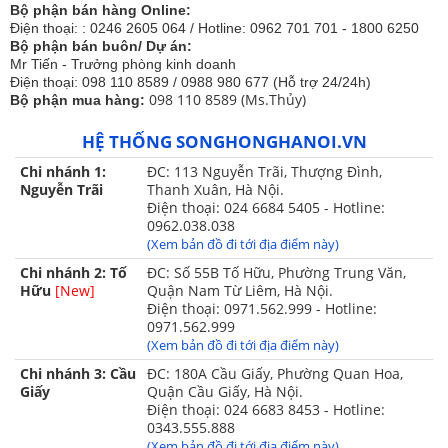
Bộ phận bán hàng Online:
năng động xong vẫn không kém phần sang trọng
Điện thoại: : 0246 2605 064 / Hotline: 0962 701 701 - 1800 6250
tinh tế.
Bộ phận bán buôn/ Dự án:
Mr Tiến - Trưởng phòng kinh doanh
Họa tiết được in màu sắc nét, không bị phai màu do
Điện thoại: 098 110 8589 / 0988 980 677 (Hỗ trợ 24/24h)
được in từ công nghệ in tiên tiến hiện đại nhất hiện
098 110 8589 (Ms.Thủy)
Bộ phận mua hàng:
nay.
HỆ THỐNG SONGHONGHANOI.VN
Vải cotton bền chắc, dày dặn, không bị xù lông, co
Chi nhánh 1:
ĐC: 113 Nguyễn Trãi, Thượng Đình,
nhăn hay bai dão trong quá trình sử dụng.
Nguyễn Trãi
Thanh Xuân, Hà Nội.
Điện thoại: 024 6684 5405 - Hotline:
Tông màu nhã nhặn với họa tiết tinh tế rất dễ phối
0962.038.038
sắp đặt trong nhiều phong cách phòng ngủ khác
(Xem bản đồ đi tới địa điểm này)
nhau.
Chi nhánh 2: Tố
ĐC: Số 55B Tố Hữu, Phường Trung Văn,
Hữu
[New]
Quận Nam Từ Liêm, Hà Nội.
Thiết kế đa dạng kích thước 160x200, 180x200,
Điện thoại: 0971.562.999 - Hotline:
200x220 phù hợp với nhiều cỡ giường khác nhau
0971.562.999
của mỗi gia đình.
(Xem bản đồ đi tới địa điểm này)
Chi nhánh 3: Cầu
ĐC: 180A Cầu Giấy, Phường Quan Hoa,
Giấy
Quận Cầu Giấy, Hà Nội.
Điện thoại: 024 6683 8453 - Hotline:
0343.555.888
(Xem bản đồ đi tới địa điểm này)