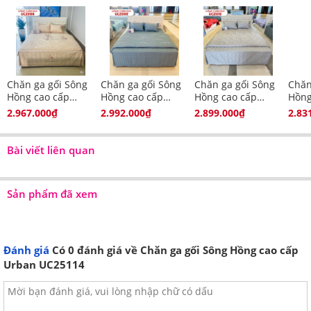
✓
01 Ga chun (Ga
✓
01 Ga rèm (Ga
bọc) theo kích
phủ) theo kích
thước
thước
✓
01 Chăn xuân
✓
01 Chăn xuân
Chăn ga gối Sông
Chăn ga gối Sông
Chăn ga gối Sông
Chăn
Hồng cao cấp
thu kích thước
Hồng cao cấp
thu kích thước
Hồng cao cấp
Hồng
Urban UC25108
Urban UC25109
Urban UC25110
Urba
2.967.000₫
2.992.000₫
2.899.000₫
2.83
200x220cm
200x220cm
Bài viết liên quan
Hình ảnh chụp thực tế bộ chăn ga gối
Sông Hồng Urban:
Sản phẩm đã xem
Đánh giá
Có
0
đánh giá về Chăn ga gối Sông Hồng cao cấp
Urban UC25114
Hướng dẫn vệ sinh bộ chăn ga gối Sông