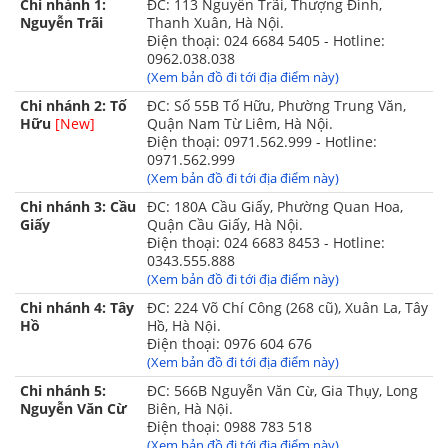
Chi nhánh 1:
ĐC: 113 Nguyễn Trãi, Thượng Đình,
bị phai màu do được in từ công
Nguyễn Trãi
Thanh Xuân, Hà Nội.
nghệ in tiên tiến hiện đại nhất hiện
Điện thoại: 024 6684 5405 - Hotline:
0962.038.038
nay.
(Xem bản đồ đi tới địa điểm này)
Chi nhánh 2: Tố
ĐC: Số 55B Tố Hữu, Phường Trung Văn,
Vải cotton bền chắc, dày dặn, không
Hữu
[New]
Quận Nam Từ Liêm, Hà Nội.
bị xù lông, co nhăn hay bai dão
Điện thoại: 0971.562.999 - Hotline:
0971.562.999
trong quá trình sử dụng.
(Xem bản đồ đi tới địa điểm này)
Tông màu nhã nhặn với họa tiết
Chi nhánh 3: Cầu
ĐC: 180A Cầu Giấy, Phường Quan Hoa,
Giấy
Quận Cầu Giấy, Hà Nội.
tinh tế rất dễ phối sắp đặt trong
Điện thoại: 024 6683 8453 - Hotline:
nhiều phong cách phòng ngủ khác
0343.555.888
(Xem bản đồ đi tới địa điểm này)
nhau.
Chi nhánh 4: Tây
ĐC: 224 Võ Chí Công (268 cũ), Xuân La, Tây
Hồ
Thiết kế đa dạng kích thước
Hồ, Hà Nội.
Điện thoại: 0976 604 676
160x200cm, 180x200cm,
(Xem bản đồ đi tới địa điểm này)
200x220cm phù hợp với nhiều cỡ
Chi nhánh 5:
ĐC: 566B Nguyễn Văn Cừ, Gia Thụy, Long
giường khác nhau của mỗi gia đình.
Nguyễn Văn Cừ
Biên, Hà Nội.
Điện thoại: 0988 783 518
(Xem bản đồ đi tới địa điểm này)