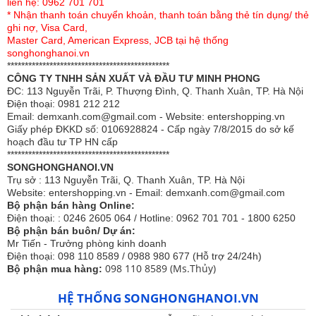
nên khi nằm ngủ có cảm giác rất
liên hệ: 0962 701 701
* Nhận thanh toán chuyển khoản, thanh toán bằng thẻ tín dụng/ thẻ
mát mẻ, thoải mái.
ghi nợ, Visa Card,
Master Card, American Express, JCB tại hệ thống
Sản phẩm với chất liệu 100% cotton
songhonghanoi.vn
**********************************************
cao cấp nhập khẩu mềm mịn, thông
CÔNG TY TNHH SẢN XUẤT VÀ ĐẦU TƯ MINH PHONG
thoáng, không gây bí nóng như các
ĐC: 113 Nguyễn Trãi, P. Thượng Đình, Q. Thanh Xuân, TP. Hà Nội
Điện thoại: 0981 212 212
chất liệu vải thông thường khác.
Email: demxanh.com@gmail.com - Website: entershopping.vn
Giấy phép ĐKKD số: 0106928824 - Cấp ngày 7/8/2015 do sở kế
UC25114 sử dụng họa tiết tạo điểm
hoạch đầu tư TP HN cấp
nhấn cho bộ sản phẩm. Sản phẩm
**********************************************
SONGHONGHANOI.VN
phối màu tổng thể hài hòa cho một
Trụ sở : 113 Nguyễn Trãi, Q. Thanh Xuân, TP. Hà Nội
không gian phòng ngủ thật hiện đại.
Website: entershopping.vn - Email: demxanh.com@gmail.com
Bộ phận bán hàng Online:
Điện thoại: : 0246 2605 064 / Hotline: 0962 701 701 - 1800 6250
Bộ chăn ga gối thiết kế theo phong
Bộ phận bán buôn/ Dự án:
cách tinh tế, nhã nhặn xong vẫn
Mr Tiến - Trưởng phòng kinh doanh
Điện thoại: 098 110 8589 / 0988 980 677 (Hỗ trợ 24/24h)
không kém phần sang trọng cao
098 110 8589 (Ms.Thủy)
Bộ phận mua hàng:
cấp.
HỆ THỐNG SONGHONGHANOI.VN
Họa tiết được in màu sắc nét, không