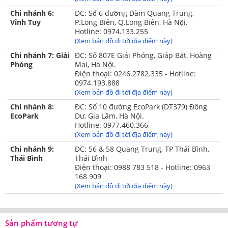
Kết cấu bộ sản phẩm chăn ga gối Sông
Chi nhánh 6:
ĐC: Số 6 đường Đàm Quang Trung,
Hồng Urban
Vĩnh Tuy
P.Long Biên, Q.Long Biên, Hà Nội.
Hotline: 0974.133.255
Bộ sản phẩm chăn ga gối Sông Hồng
(Xem bản đồ đi tới địa điểm này)
Urban cotton gồm:
Chi nhánh 7: Giải
ĐC: Số 807E Giải Phóng, Giáp Bát, Hoàng
Phóng
Mai, Hà Nội.
Điện thoại: 0246.2782.335 - Hotline:
Bộ chăn ga gối
Bộ chăn ga gối
0974.193.888
(Xem bản đồ đi tới địa điểm này)
Sông Hồng Urban
Sông Hồng Urban
Chi nhánh 8:
(Ga chun)
ĐC: Số 10 đường EcoPark (DT379) Đông
(Ga phủ)
EcoPark
Dư, Gia Lâm, Hà Nội.
Hotline: 0977.460.366
(Xem bản đồ đi tới địa điểm này)
✓
02 Vỏ gối đơn
✓
02 Vỏ gối đơn
Chi nhánh 9:
ĐC: 56 & 58 Quang Trung, TP Thái Bình,
kích thước
kích thước
Thái Bình
Thái Bình
Điện thoại: 0988 783 518 - Hotline: 0963
45x65cm
45x65cm
168 909
(Xem bản đồ đi tới địa điểm này)
✓
01 vỏ gối ôm
✓
01 vỏ gối ôm
kích thước
kích thước
38x100cm
38x100cm
Sản phẩm tương tự