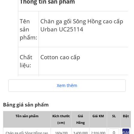
Thông tin sản phẩm
Tên
Chăn ga gối Sông Hồng cao cấp
sản
Urban UC25114
phẩm:
Chất
Cotton cao cấp
liệu:
Kích
160x200cm, 180x200cm, 200x220
Xem thêm
thước:
Bảng giá sản phẩm
Tên sản phẩm
Kích thước
Giá
Giá KM
SL
Đặt
Chăn ga gối Sông Hồng Urban
(cm)
Hãng
uc25114 thuộc bộ sưu tập Chăn ga gối
Đặt
Chăn ga gối Sông Hồng cao
160x200
3.430.000
2.916.000