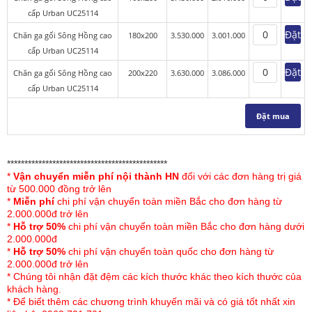
Sông Hồng mới nhất 2024-2025. Sản
cấp Urban UC25114
phẩm được Sông Hồng thiết kế các với
Đặt
Chăn ga gối Sông Hồng cao
180x200
3.530.000
3.001.000
gam màu được kết hợp hài hòa, đặc biệt
cấp Urban UC25114
phần họa tiết tạo điểm nhấn cho sản
Đặt
Chăn ga gối Sông Hồng cao
200x220
3.630.000
3.086.000
phẩm được thêu rất tỉ mỉ, tinh xảo. Sự
cấp Urban UC25114
kết hợp hài hòa giữa các tông màu sang
Đặt mua
trọng tạo nên bộ sản phẩm chăn ga gối
mang vẻ đẹp sang trọng, tinh tế, phù
hợp với mọi lứa tuổi.
**********************************************
*
Vận chuyển miễn phí nội thành HN
đối với các đơn hàng trị giá
từ 500.000 đồng trở lên
Đặc điểm của chăn
ga gối Sông Hồng
*
Miễn phí
chi phí vận chuyển toàn miền Bắc cho đơn hàng từ
cao cấp Urban UC25114
2.000.000đ trở lên
*
Hỗ trợ 50%
chi phí vận chuyển toàn miền Bắc cho đơn hàng dưới
Chăn ga gối Sông Hồng
2.000.000đ
*
Hỗ trợ 50%
chi phí vận chuyển toàn quốc cho đơn hàng từ
Urban UC25114 với chất liệu vải
2.000.000đ trở lên
cotton cao cấp thoáng mát cao, độ
* Chúng tôi nhận đặt đệm các kích thước khác theo kích thước của
khách hàng.
bền màu tốt, an toàn cho sức khỏe
* Để biết thêm các chương trình khuyến mãi và có giá tốt nhất xin