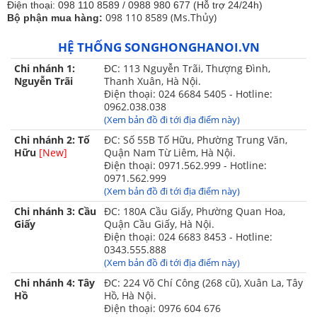
Điện thoại: 098 110 8589 / 0988 980 677 (Hỗ trợ 24/24h)
Hiện nay, sản phẩm Chiếu trúc cao cấp hạt đen được ưu
098 110 8589 (Ms.Thủy)
Bộ phận mua hàng:
chuộng tại thị trường các nước bởi chất lượng và sự tiện
dụng mà sản phẩm mang lại.Với những ưu thế đặc biệt
HỆ THỐNG SONGHONGHANOI.VN
trên Chiếu trúc cao cấp hạt đen hứa hẹn sẽ giúp bạn cảm
Chi nhánh 1:
ĐC: 113 Nguyễn Trãi, Thượng Đình,
thất mát mẻ hơn trong mùa hè nóng bức này.
Nguyễn Trãi
Thanh Xuân, Hà Nội.
Điện thoại: 024 6684 5405 - Hotline:
0962.038.038
(Xem bản đồ đi tới địa điểm này)
Chi nhánh 2: Tố
ĐC: Số 55B Tố Hữu, Phường Trung Văn,
Hữu
[New]
Quận Nam Từ Liêm, Hà Nội.
Điện thoại: 0971.562.999 - Hotline:
0971.562.999
(Xem bản đồ đi tới địa điểm này)
Chi nhánh 3: Cầu
ĐC: 180A Cầu Giấy, Phường Quan Hoa,
Giấy
Quận Cầu Giấy, Hà Nội.
Điện thoại: 024 6683 8453 - Hotline:
0343.555.888
(Xem bản đồ đi tới địa điểm này)
Chi nhánh 4: Tây
ĐC: 224 Võ Chí Công (268 cũ), Xuân La, Tây
Hồ
Hồ, Hà Nội.
Điện thoại: 0976 604 676