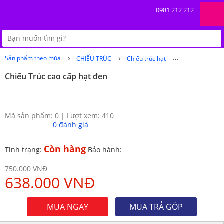
0981 212 212
›
›
›
Sản phẩm theo mùa
CHIẾU TRÚC
Chiếu trúc hạt
Chiếu trúc hạt 
Chiếu Trúc cao cấp hạt đen
Mã sản phẩm: 0
|
Lượt xem: 410
0
đánh giá
Còn hàng
Tình trạng:
Bảo hành:
750.000 VNĐ
638.000 VNĐ
MUA NGAY
MUA TRẢ GÓP