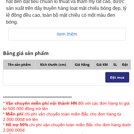
hạt đen đạt tiêu chuẩn kĩ thuật và thẩm mỹ rất cao, được
sản xuất trên dây truyền hàng loạt mặt chiếu bóng đẹp, tỷ
lệ đồng đều cao, toàn bộ mặt chiếu có một màu đen
bóng.
Xem thêm
Hạt chiếu trúc nhắn bóng, mịn và mát tay
Bảng giá sản phẩm
+Chiếu trúc cao cấp hạt đen là hàng chất lượng cao
được xuất xứ từ Đài Loan, chiếu được làm từ trúc tự
Tên sản phẩm
Kích thước (cm)
Giá Hãng
Giá KM
SL
Đặt
nhiên, bề mặt nhẵn, bền đẹp là an toàn cho làn da của
bạn cũng như cả gia đình. Chất liệu trúc tự nhiên đem
Đặt mua
đến cho bạn cảm giác thoải mái, mát mẻ và không bị đau
lưng khi nằm. Bề mặt chiếu là sợi trúc đan tạo thành lỗ
thông khí tạo cảm giác thoáng mát.
**********************************************
*
Vận chuyển miễn phí nội thành HN
đối với các đơn hàng trị giá
từ 500.000 đồng trở lên
Bề mặt chiếu thông thoáng
*
Miễn phí
chi phí vận chuyển toàn miền Bắc cho đơn hàng từ
2.000.000đ trở lên
*
Hỗ trợ 50%
chi phí vận chuyển toàn miền Bắc cho đơn hàng dưới
+ Chiếu trúc mắt đen, mắt chiếu màu đen tuyền,
2.000.000đ
cước trắng, rất bền mầu trong quá trình sử dụng, phù hợp