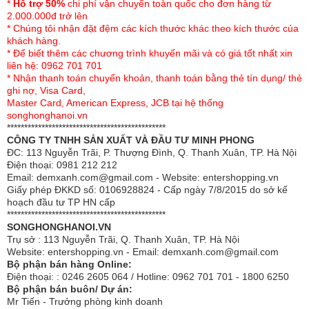
*
Hỗ trợ 50%
chi phí vận chuyển toàn quốc cho đơn hàng từ
cho những không gian có độ tương phản thấp.
2.000.000đ trở lên
* Chúng tôi nhận đặt đệm các kích thước khác theo kích thước của
khách hàng.
* Để biết thêm các chương trình khuyến mãi và có giá tốt nhất xin
liên hệ: 0962 701 701
Sợi cước dày dặn
* Nhận thanh toán chuyển khoản, thanh toán bằng thẻ tín dụng/ thẻ
ghi nợ, Visa Card,
+ Một trong những ưu thế nổi bật của chiếu trúc cao cấp
Master Card, American Express, JCB tại hệ thống
songhonghanoi.vn
hạt đen là sản phẩm dễ dàng vệ sinh, chỉ cần dùng khăn
**********************************************
mềm lau là có thể sạch sẽ và khô nhanh. Có thể dùng
CÔNG TY TNHH SẢN XUẤT VÀ ĐẦU TƯ MINH PHONG
chiếu trải lên trên đệm thay ga trải để nằm rất mềm mại,
ĐC: 113 Nguyễn Trãi, P. Thượng Đình, Q. Thanh Xuân, TP. Hà Nội
Điện thoại: 0981 212 212
lịch sự sang trọng và thoải mái.
Email: demxanh.com@gmail.com - Website: entershopping.vn
+ Với chiếu trúc cao cấp hạt đen bạn sẽ không còn cảm
Giấy phép ĐKKD số: 0106928824 - Cấp ngày 7/8/2015 do sở kế
giác bị đau lưng mà luôn cảm thấy thỏa mái và dễ chịu.
hoạch đầu tư TP HN cấp
Với chất liệu hoàn toàn tự nhiên, sản phẩm bền đẹp và
**********************************************
SONGHONGHANOI.VN
an toàn cho sức khỏe cả gia đình bạn. Khi không dùng có
Trụ sở : 113 Nguyễn Trãi, Q. Thanh Xuân, TP. Hà Nội
thể xếp gọn gàng trong túi đi kèm để bảo quản.
Website: entershopping.vn - Email: demxanh.com@gmail.com
Bộ phận bán hàng Online:
Điện thoại: : 0246 2605 064 / Hotline: 0962 701 701 - 1800 6250
Bộ phận bán buôn/ Dự án:
Mr Tiến - Trưởng phòng kinh doanh
Dễ dàng gấp gọn