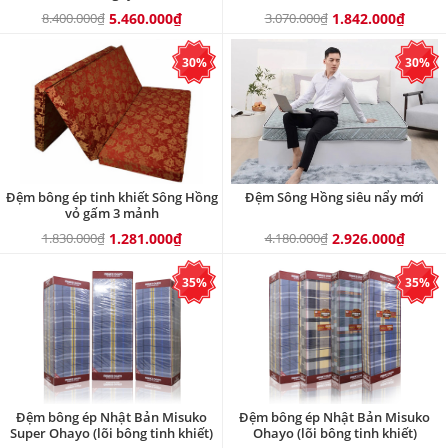
8.400.000₫
5.460.000₫
3.070.000₫
1.842.000₫
30%
30%
Đệm bông ép tinh khiết Sông Hồng
Đệm Sông Hồng siêu nẩy mới
vỏ gấm 3 mảnh
1.830.000₫
1.281.000₫
4.180.000₫
2.926.000₫
35%
35%
Đệm bông ép Nhật Bản Misuko
Đệm bông ép Nhật Bản Misuko
Super Ohayo (lõi bông tinh khiết)
Ohayo (lõi bông tinh khiết)