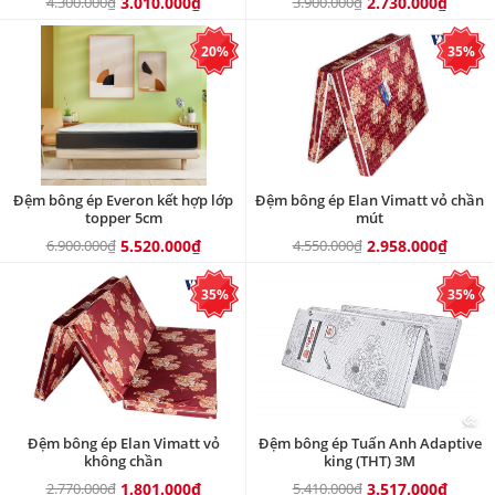
4.300.000₫
3.010.000₫
3.900.000₫
2.730.000₫
20%
35%
Đệm bông ép Everon kết hợp lớp
Đệm bông ép Elan Vimatt vỏ chần
topper 5cm
mút
6.900.000₫
5.520.000₫
4.550.000₫
2.958.000₫
35%
35%
Đệm bông ép Elan Vimatt vỏ
Đệm bông ép Tuấn Anh Adaptive
không chần
king (THT) 3M
2.770.000₫
1.801.000₫
5.410.000₫
3.517.000₫