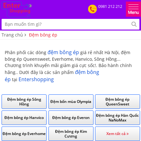
0981 212 212
Trang chủ
Đệm bông ép
đệm bông ép
Phân phối các dòng
giá rẻ nhất Hà Nội, đệm
bông ép Queensweet, Everhome, Hanvico, Sông Hồng...
Chương trình khuyến mãi giảm giá cực sốc!. Bảo hành chính
đệm bông
hãng.. Dưới đây là các sản phẩm
ép
Entershopping
tại
Đệm bông ép Sông
Đệm bông ép
Đệm bốn mùa Olympia
Hồng
QueenSweet
Đệm bông ép Hàn Quốc
Đệm bông ép Hanvico
Đệm bông ép Everon
NaNoMax
Đệm bông ép Kim
Đệm bông ép Everhome
Xem tất cả
Cương