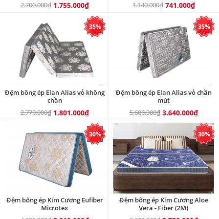
2.700.000₫
1.755.000₫
1.140.000₫
741.000₫
35%
35%
Đệm bông ép Elan Alias vỏ không
Đệm bông ép Elan Alias vỏ chần
chần
mút
2.770.000₫
1.801.000₫
5.600.000₫
3.640.000₫
30%
30%
Đệm bông ép Kim Cương Eufiber
Đệm bông ép Kim Cương Aloe
Microtex
Vera - Fiber (2M)