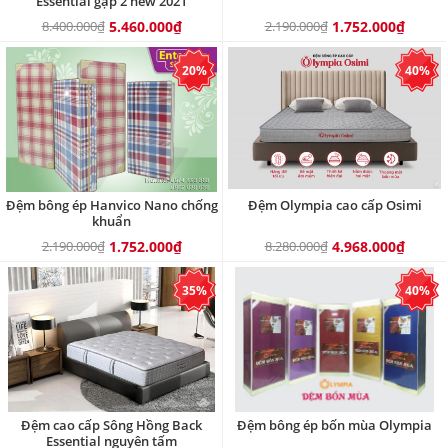
Essential gập 2 new 2021
8.400.000₫
5.460.000₫
2.190.000₫
1.752.000₫
20%
40%
Đệm bông ép Hanvico Nano chống
Đệm Olympia cao cấp Osimi
khuẩn
2.190.000₫
1.752.000₫
8.280.000₫
4.968.000₫
35%
40%
Đệm cao cấp Sông Hồng Back
Đệm bông ép bốn mùa Olympia
Essential nguyên tấm