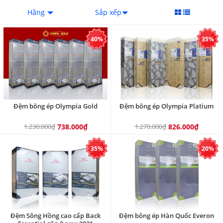
Hãng
Sắp xếp
40%
35%
Đệm bông ép Olympia Gold
Đệm bông ép Olympia Platium
1.230.000₫
738.000₫
1.270.000₫
826.000₫
35%
20%
Đệm Sông Hồng cao cấp Back
Đệm bông ép Hàn Quốc Everon