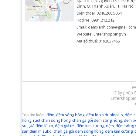
Địa chỉ: 113 Nguyễn Trãi, P.Thượ
Đình, Q. Thanh Xuân, TP. Hà Nội
Điện thoại: 0246.260.5064
Hotline: 0981.212.212
Email: demxanh.com@gmail.com
Website: Entershopping.vn
Mã số thuế: 0192837465
@
Giấy phép 
Entershoppin
Top tìm kiếm:
đệm
,
đệm sông hồng
,
đệm lò xo dunlopillo
,
đệm c
hồng
,
ruột chăn sông hồng
,
chăn ga gối đệm sông hồng
,
đệm b
su
,
giá đệm lò xo
,
đệm giá rẻ
,
đệm kim cương
,
nệm
,
đệm bông 
sạn
,
đệm misuko
,
chăn ga gối đệm sông hồng
,
đệm kim cương
,