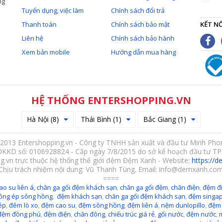
ng
Tuyển dụng, việc làm
Chính sách đổi trả
Thanh toán
Chính sách bảo mật
KẾT NỐ
Liên hệ
Chính sách bảo hành
Xem bản mobile
Hướng dẫn mua hàng
HỆ THỐNG ENTERSHOPPING.VN
Hà Nội (8)
Thái Bình (1)
Bắc Giang (1)
2013 Entershopping.vn - Công ty TNHH sản xuất và đầu tư Minh Pho
ĐKKD số: 0106928824 - Cấp ngày 7/8/2015 do sở kế hoạch đầu tư TP
g.vn trực thuộc hệ thống thế giới đệm Đệm Xanh - Website:
https://
Chịu trách nhiệm nội dung: Vũ Thanh Tùng. Email: info@demxanh.co
====
ao su liên á,
chăn ga gối đệm khách sạn
,
chăn ga gối đệm
,
chăn điện
,
đệm đi
ông ép sông hồng
,
đệm khách sạn
,
chăn ga gối đệm khách sạn
,
đệm singa
ép
,
đêm lò xo
,
đệm cao su
,
đệm sông hồng
,
đệm liên á
,
nệm dunlopillo
,
đệm
đệm đồng phú
,
đệm điện
,
chăn đông
,
chiếu trúc giá rẻ
,
gối nước
,
đệm nước
,