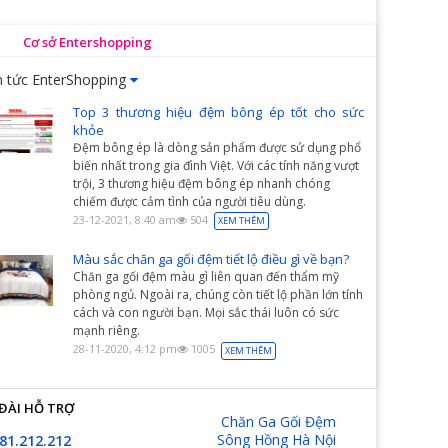
Cơ sở Entershopping
n tức EnterShopping
Top 3 thương hiệu đệm bông ép tốt cho sức
khỏe
Đệm bông ép là dòng sản phẩm được sử dụng phổ
biến nhất trong gia đình Việt. Với các tính năng vượt
trội, 3 thương hiệu đệm bông ép nhanh chóng
chiếm được cảm tình của người tiêu dùng.
23-12-2021, 8:40 am
504
XEM THÊM
Màu sắc chăn ga gối đệm tiết lộ điều gì về bạn?
Chăn ga gối đệm màu gì liên quan đến thẩm mỹ
phòng ngủ. Ngoài ra, chúng còn tiết lộ phần lớn tính
cách và con người bạn. Mọi sắc thái luôn có sức
mạnh riêng.
28-11-2020, 4:12 pm
1005
XEM THÊM
ĐÀI HỖ TRỢ
Chăn Ga Gối Đệm
Sông Hồng Hà Nội
81.212.212