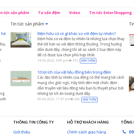
in tức sản phẩm
Tư vấn đệm
Video
Tin tức EnterShopping
Tin tức sản phẩm
Ti
 hè
Đệm hữu cơ có gì khác so với đệm tự nhiên?
Đệm hữu cơ và đệm tự nhiên là những lựa chọn thay
hịu,
thế tốt hơn so với đệm thông thường. Trong hướng
i
dẫn dưới đây, chúng tôi sẽ so sánh 2 loại đệm này
để có được lựa chọn phù hợp nhất.
a
14-06-2022, 4:09 pm
351
XEM THÊM
10 lợi ích của vật liệu đồng bên trong đệm
Các đặc tính tự nhiên của đồng có thể mang tới cách
mạng cho giấc ngủ. Hãy tính đến một chiếc đệm
dẫn truyền vật liệu đồng nếu bạn bị thuyết phục bởi
àng
những lợi ích ấn tượng dưới đây.
ười
09-06-2022, 11:47 am
245
XEM THÊM
THÔNG TIN CÔNG TY
HỖ TRỢ KHÁCH HÀNG
TỔNG 
09
Giới thiệu
Chính sách giao hàng