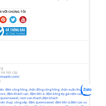
I VỚI CHÚNG TÔI
ng
 Hà Nội cấp
demxanh.com/
.
m
ện
,
đệm sông hồng
,
chăn đông sông hồng
,
chăn xuân thu sông
pore
,
đệm khách sạn
,
đệm liên á
,
đệm bông ép
,
giá nệm cao
 queensweet
,
nem van thanh
,
đệm khách
màn chụp
,
võng xếp
,
đệm queensweet
,
đệm liên á
,
đệm cao su