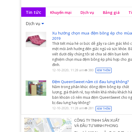
Tin tức
Khuyến mại
Dịch vụ
Bảng giá
T
Dịch vụ
Xu hướng chọn mua đệm bông ép cho mùa
2019
Thời tiết mùa hè oi bức dễ gây ra cảm giác khó c
mệt mỏi ảnh hưởng đến giấc ngủ và sức khỏe. Bà
viết dưới đây chúng tôi sẽ chia sẻ đến bạn kinh
nghiệm chọn mua đệm bông ép phù hợp cho gi
đình.
12-10-2020, 11:28 am
380
XEM THÊM
Đệm QueenSweet nằm có đau lưng không?
Nằm trong phân khúc dòng đệm bông ép chất
lượng, giá thành rẻ, tuy nhiên khá nhiều khách h
băn khoăn có nên mua đệm QueenSweet cho ng
bị đau lưng hay không?
12-10-2020, 11:28 am
281
XEM THÊM
CÔNG TY TNHH SẢN XUẤT
VÀ ĐẦU TƯ MINH PHONG