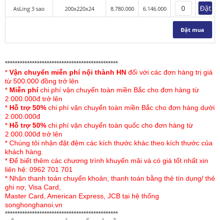
hoa văn may chần có tính thẩm mỹ cao.
Đặt
AsLing 3 sao
200x220x24
8.780.000
6.146.000
+ Tên sản phẩm được thêu ghép vải thủ công, tỉ mỉ mang
Đặt mua
lại sự sang trọng và độc đáo riêng cho sản phẩm.
+ Được sản xuất trên dây chuyền công nghệ hiện đại của
**********************************************
Đức.
*
Vận chuyển miễn phí nội thành HN
đối với các đơn hàng trị giá
từ 500.000 đồng trở lên
+ Được kiểm soát bởi hệ thống quản lý chất lượng đạt
*
Miễn phí
chi phí vận chuyển toàn miền Bắc cho đơn hàng từ
tiêu chuẩn ISO 9001.
2.000.000đ trở lên
*
Hỗ trợ 50%
chi phí vận chuyển toàn miền Bắc cho đơn hàng dưới
+ Đệm có độ dày: 24-25 cm
2.000.000đ
*
Hỗ trợ 50%
chi phí vận chuyển toàn quốc cho đơn hàng từ
+ Sản phẩm được bảo hành: 5 năm.
2.000.000đ trở lên
* Chúng tôi nhận đặt đệm các kích thước khác theo kích thước của
khách hàng.
* Để biết thêm các chương trình khuyến mãi và có giá tốt nhất xin
liên hệ: 0962 701 701
* Nhận thanh toán chuyển khoản, thanh toán bằng thẻ tín dụng/ thẻ
ghi nợ, Visa Card,
Master Card, American Express, JCB tại hệ thống
songhonghanoi.vn
**********************************************