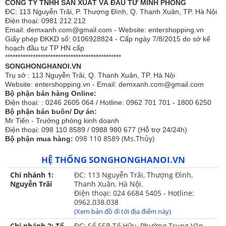
CÔNG TY TNHH SẢN XUẤT VÀ ĐẦU TƯ MINH PHONG
ĐC: 113 Nguyễn Trãi, P. Thượng Đình, Q. Thanh Xuân, TP. Hà Nội
Điện thoại: 0981 212 212
Email: demxanh.com@gmail.com - Website: entershopping.vn
Giấy phép ĐKKD số: 0106928824 - Cấp ngày 7/8/2015 do sở kế
hoạch đầu tư TP HN cấp
**********************************************
SONGHONGHANOI.VN
Trụ sở : 113 Nguyễn Trãi, Q. Thanh Xuân, TP. Hà Nội
Website: entershopping.vn - Email: demxanh.com@gmail.com
Bộ phận bán hàng Online:
Điện thoại: : 0246 2605 064 / Hotline: 0962 701 701 - 1800 6250
Bộ phận bán buôn/ Dự án:
Mr Tiến - Trưởng phòng kinh doanh
Điện thoại: 098 110 8589 / 0988 980 677 (Hỗ trợ 24/24h)
098 110 8589 (Ms.Thủy)
Bộ phận mua hàng:
HỆ THỐNG SONGHONGHANOI.VN
Chi nhánh 1:
ĐC: 113 Nguyễn Trãi, Thượng Đình,
Nguyễn Trãi
Thanh Xuân, Hà Nội.
Điện thoại: 024 6684 5405 - Hotline:
0962.038.038
(Xem bản đồ đi tới địa điểm này)
Chi nhánh 2: Tố
ĐC: Số 55B Tố Hữu, Phường Trung Văn,