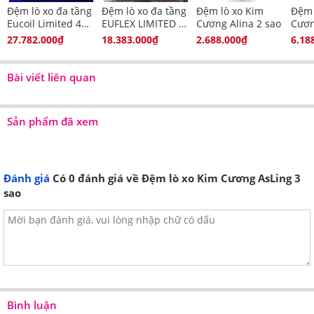
Đệm lò xo đa tầng
Đệm lò xo đa tầng
Đệm lò xo Kim
Đệm 
Eucoil Limited 4
EUFLEX LIMITED 3
Cương Alina 2 sao
Cươn
viền
viền
Max
27.782.000₫
18.383.000₫
2.688.000₫
6.18
Bài viết liên quan
Sản phẩm đã xem
Đánh giá
Có
0
đánh giá về Đệm lò xo Kim Cương AsLing 3
sao
Bình luận