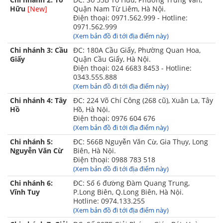
Hữu
[New]
Quận Nam Từ Liêm, Hà Nội.
Điện thoại: 0971.562.999 - Hotline:
0971.562.999
(Xem bản đồ đi tới địa điểm này)
Chi nhánh 3: Cầu
ĐC: 180A Cầu Giấy, Phường Quan Hoa,
Giấy
Quận Cầu Giấy, Hà Nội.
Điện thoại: 024 6683 8453 - Hotline:
0343.555.888
(Xem bản đồ đi tới địa điểm này)
Chi nhánh 4: Tây
ĐC: 224 Võ Chí Công (268 cũ), Xuân La, Tây
Hồ
Hồ, Hà Nội.
Điện thoại: 0976 604 676
(Xem bản đồ đi tới địa điểm này)
Chi nhánh 5:
ĐC: 566B Nguyễn Văn Cừ, Gia Thụy, Long
Nguyễn Văn Cừ
Biên, Hà Nội.
Điện thoại: 0988 783 518
(Xem bản đồ đi tới địa điểm này)
Chi nhánh 6:
ĐC: Số 6 đường Đàm Quang Trung,
Vĩnh Tuy
P.Long Biên, Q.Long Biên, Hà Nội.
Hotline: 0974.133.255
(Xem bản đồ đi tới địa điểm này)