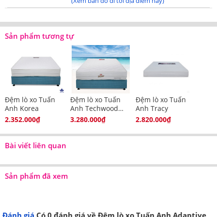
(Xem bản đồ đi tới địa điểm này)
Sản phẩm tương tự
Đệm lò xo Tuấn
Đệm lò xo Tuấn
Đệm lò xo Tuấn
Anh Korea
Anh Techwood
Anh Tracy
không bóc
2.352.000₫
3.280.000₫
2.820.000₫
Bài viết liên quan
Sản phẩm đã xem
Đánh giá
Có
0
đánh giá về Đệm lò xo Tuấn Anh Adaptive