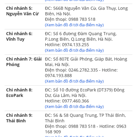
Chi nhánh 5:
ĐC: 566B Nguyễn Văn Cừ, Gia Thụy, Long
Nguyễn Văn Cừ
Biên, Hà Nội.
Điện thoại: 0988 783 518
(Xem bản đồ đi tới địa điểm này)
Chi nhánh 6:
ĐC: Số 6 đường Đàm Quang Trung,
Vĩnh Tuy
P.Long Biên, Q.Long Biên, Hà Nội.
Hotline: 0974.133.255
(Xem bản đồ đi tới địa điểm này)
Chi nhánh 7: Giải
ĐC: Số 807E Giải Phóng, Giáp Bát, Hoàng
Phóng
Mai, Hà Nội.
Điện thoại: 0246.2782.335 - Hotline:
0974.193.888
(Xem bản đồ đi tới địa điểm này)
Chi nhánh 8:
ĐC: Số 10 đường EcoPark (DT379) Đông
EcoPark
Dư, Gia Lâm, Hà Nội.
Hotline: 0977.460.366
(Xem bản đồ đi tới địa điểm này)
Chi nhánh 9:
ĐC: 56 & 58 Quang Trung, TP Thái Bình,
Thái Bình
Thái Bình
Điện thoại: 0988 783 518 - Hotline: 0963
168 909