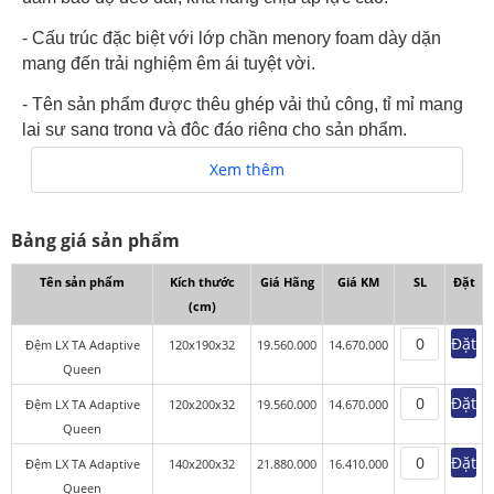
- Cấu trúc đặc biệt với lớp chần menory foam dày dặn
mang đến trải nghiệm êm ái tuyệt vời.
- Tên sản phẩm được thêu ghép vải thủ công, tỉ mỉ mang
lại sự sang trọng và độc đáo riêng cho sản phẩm.
Xem thêm
Bảng giá sản phẩm
Tên sản phẩm
Kích thước
Giá Hãng
Giá KM
SL
Đặt
(cm)
Đặt
Đệm LX TA Adaptive
120x190x32
19.560.000
14.670.000
Queen
Đặt
Đệm LX TA Adaptive
120x200x32
19.560.000
14.670.000
Queen
Đặt
Đệm LX TA Adaptive
140x200x32
21.880.000
16.410.000
Queen