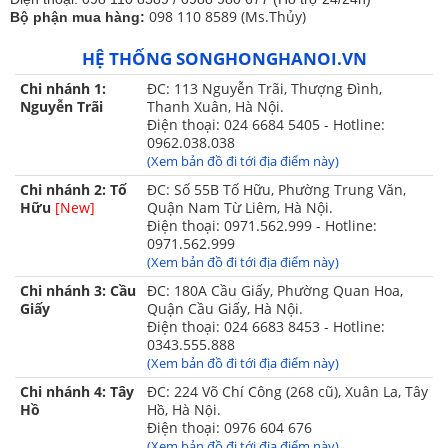
098 110 8589 (Ms.Thủy)
Bộ phận mua hàng:
HỆ THỐNG SONGHONGHANOI.VN
Chi nhánh 1:
ĐC: 113 Nguyễn Trãi, Thượng Đình,
Nguyễn Trãi
Thanh Xuân, Hà Nội.
Điện thoại: 024 6684 5405 - Hotline:
0962.038.038
(Xem bản đồ đi tới địa điểm này)
Chi nhánh 2: Tố
ĐC: Số 55B Tố Hữu, Phường Trung Văn,
Hữu
[New]
Quận Nam Từ Liêm, Hà Nội.
Thiết kế sang trọng đẳng cấp
Điện thoại: 0971.562.999 - Hotline:
0971.562.999
Tham khảo thêm các
sản phẩm Chăn ga gối đệm
khác tại
(Xem bản đồ đi tới địa điểm này)
đây
Chi nhánh 3: Cầu
ĐC: 180A Cầu Giấy, Phường Quan Hoa,
Giấy
Quận Cầu Giấy, Hà Nội.
Điện thoại: 024 6683 8453 - Hotline:
0343.555.888
(Xem bản đồ đi tới địa điểm này)
Chi nhánh 4: Tây
ĐC: 224 Võ Chí Công (268 cũ), Xuân La, Tây
Hồ
Hồ, Hà Nội.
Điện thoại: 0976 604 676
(Xem bản đồ đi tới địa điểm này)