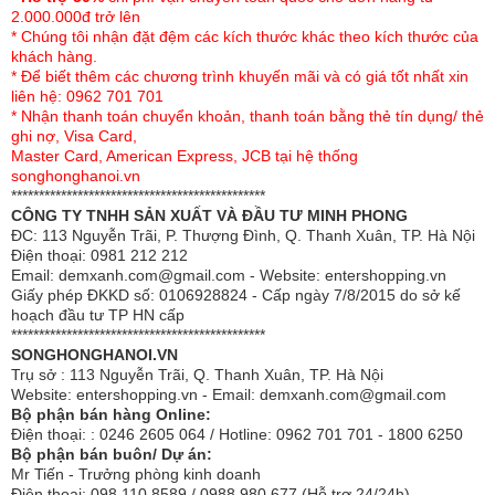
2.000.000đ trở lên
* Chúng tôi nhận đặt đệm các kích thước khác theo kích thước của
khách hàng.
* Để biết thêm các chương trình khuyến mãi và có giá tốt nhất xin
liên hệ: 0962 701 701
* Nhận thanh toán chuyển khoản, thanh toán bằng thẻ tín dụng/ thẻ
ghi nợ, Visa Card,
Áo đệm vải gấm cao cấp có thêu logo chính hãng
Master Card, American Express, JCB tại hệ thống
songhonghanoi.vn
- Được sản xuất trên dây chuyền công nghệ hiện đại của
**********************************************
CHLB Đức
CÔNG TY TNHH SẢN XUẤT VÀ ĐẦU TƯ MINH PHONG
ĐC: 113 Nguyễn Trãi, P. Thượng Đình, Q. Thanh Xuân, TP. Hà Nội
- Được kiểm soát bởi hệ thống quản lý chất lượng đạt
Điện thoại: 0981 212 212
Email: demxanh.com@gmail.com - Website: entershopping.vn
tiêu chuẩn ISO 9001:2008 .
Giấy phép ĐKKD số: 0106928824 - Cấp ngày 7/8/2015 do sở kế
hoạch đầu tư TP HN cấp
- Độ dày tiêu chuẩn 32 cm
**********************************************
SONGHONGHANOI.VN
-Bảo hành 10 năm
Trụ sở : 113 Nguyễn Trãi, Q. Thanh Xuân, TP. Hà Nội
Website: entershopping.vn - Email: demxanh.com@gmail.com
Bộ phận bán hàng Online:
Điện thoại: : 0246 2605 064 / Hotline: 0962 701 701 - 1800 6250
Bộ phận bán buôn/ Dự án:
Mr Tiến - Trưởng phòng kinh doanh
Điện thoại: 098 110 8589 / 0988 980 677 (Hỗ trợ 24/24h)