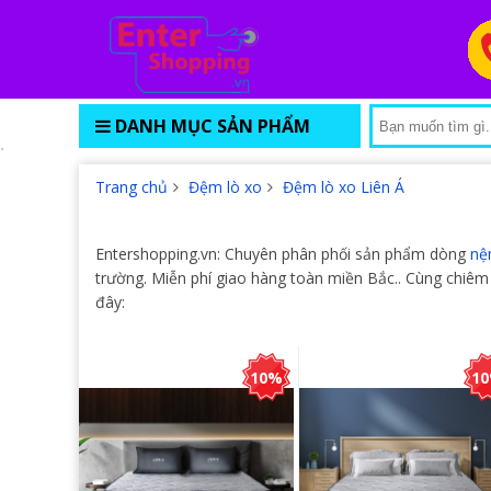
DANH MỤC SẢN PHẨM
Trang chủ
Đệm lò xo
Đệm lò xo Liên Á
Entershopping.vn: Chuyên phân phối sản phẩm dòng
nệ
trường. Miễn phí giao hàng toàn miền Bắc.. Cùng chi
đây:
10%
1