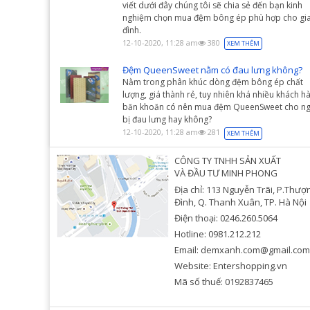
viết dưới đây chúng tôi sẽ chia sẻ đến bạn kinh
nghiệm chọn mua đệm bông ép phù hợp cho gi
đình.
12-10-2020, 11:28 am
380
XEM THÊM
Đệm QueenSweet nằm có đau lưng không?
Nằm trong phân khúc dòng đệm bông ép chất
lượng, giá thành rẻ, tuy nhiên khá nhiều khách h
băn khoăn có nên mua đệm QueenSweet cho ng
bị đau lưng hay không?
12-10-2020, 11:28 am
281
XEM THÊM
CÔNG TY TNHH SẢN XUẤT
VÀ ĐẦU TƯ MINH PHONG
Địa chỉ: 113 Nguyễn Trãi, P.Thượ
Đình, Q. Thanh Xuân, TP. Hà Nội
Điện thoại: 0246.260.5064
Hotline: 0981.212.212
Email: demxanh.com@gmail.com
Website: Entershopping.vn
Mã số thuế: 0192837465