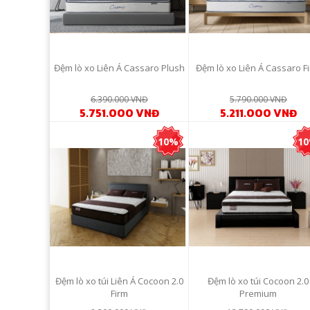
Đệm lò xo Liên Á Cassaro Plush
Đệm lò xo Liên Á Cassaro F
6.390.000 VNĐ
5.790.000 VNĐ
5.751.000 VNĐ
5.211.000 VNĐ
10%
1
Đệm lò xo túi Liên Á Cocoon 2.0
Đệm lò xo túi Cocoon 2.0
Firm
Premium