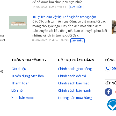
để có được lựa chọn phù hợp nhất.
a
14-06-2022, 4:09 pm
351
XEM THÊM
10 lợi ích của vật liệu đồng bên trong đệm
Các đặc tính tự nhiên của đồng có thể mang tới cách
mạng cho giấc ngủ. Hãy tính đến một chiếc đệm
dẫn truyền vật liệu đồng nếu bạn bị thuyết phục bởi
àng
những lợi ích ấn tượng dưới đây.
ười
09-06-2022, 11:47 am
245
XEM THÊM
THÔNG TIN CÔNG TY
HỖ TRỢ KHÁCH HÀNG
TỔNG 
09
Giới thiệu
Chính sách giao hàng
ng
Tuyển dụng, việc làm
Chính sách đổi trả
Thanh toán
Chính sách bảo mật
KẾT NỐ
Liên hệ
Chính sách bảo hành
Xem bản mobile
Hướng dẫn mua hàng