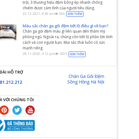
trội, 3 thương hiệu đệm bông ép nhanh chóng
chiếm được cảm tình của người tiêu dùng.
23-12-2021, 8:40 am
504
XEM THÊM
Màu sắc chăn ga gối đệm tiết lộ điều gì về bạn?
Chăn ga gối đệm màu gì liên quan đến thẩm mỹ
phòng ngủ. Ngoài ra, chúng còn tiết lộ phần lớn tính
cách và con người bạn. Mọi sắc thái luôn có sức
mạnh riêng.
28-11-2020, 4:12 pm
1005
XEM THÊM
ĐÀI HỖ TRỢ
Chăn Ga Gối Đệm
Sông Hồng Hà Nội
81.212.212
I VỚI CHÚNG TÔI