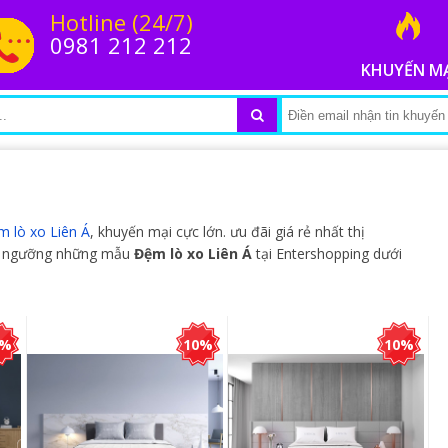
Hotline (24/7)
0981 212 212
KHUYẾN M
m lò xo Liên Á
, khuyến mại cực lớn. ưu đãi giá rẻ nhất thị
êm ngưỡng những mẫu
Đệm lò xo Liên Á
tại Entershopping dưới
0%
10%
10%