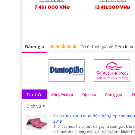
8.290.000 VNĐ
13.790.000 VNĐ
7.461.000 VNĐ
12.411.000 VNĐ
Đánh giá
Có
0
đánh giá về Đệm lò xo
Tin tức
Khuyến mại
Dịch vụ
Bảng giá
T
Dịch vụ
Xu hướng chọn mua đệm bông ép cho mùa
2019
Thời tiết mùa hè oi bức dễ gây ra cảm giác khó c
mệt mỏi ảnh hưởng đến giấc ngủ và sức khỏe. Bà