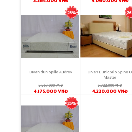
3.264.000 VNĐ
4.060.000 VNĐ
25%
2
Divan dunlopillo Audrey
Divan Dunlopillo Spine 
Master
5.567.000 VNĐ
5.722.000 VNĐ
4.175.000 VNĐ
4.220.000 VNĐ
25%