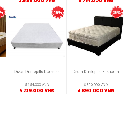
3.689.000 VNĐ
3.754.000 VNĐ
6%
15%
25%
O
Divan Dunlopillo Duchess
Divan Dunlopillo Elizabeth
6.164.000 VNĐ
6.520.000 VNĐ
5.239.000 VNĐ
4.890.000 VNĐ