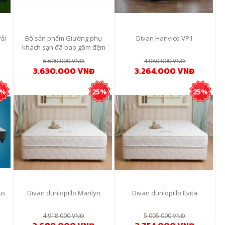
ải
Bộ sản phẩm Giường phụ
Divan Hanvico VP1
khách sạn đã bao gồm đệm
6.600.000 VNĐ
4.080.000 VNĐ
3.630.000 VNĐ
3.264.000 VNĐ
5%
25%
25%
us
Divan dunlopillo Marilyn
Divan dunlopillo Evita
4.918.000 VNĐ
5.005.000 VNĐ