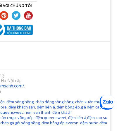
I VỚI CHÚNG TÔI
ng
 Hà Nội cấp
demxanh.com/
.
m
ện
,
đệm sông hồng
,
chăn đông sông hồng
,
chăn xuân thu sông
pore
,
đệm khách sạn
,
đệm liên á
,
đệm bông ép
,
giá nệm cao
 queensweet
,
nem van thanh
,
đệm khách
màn chụp
,
võng xếp
,
đệm queensweet
,
đệm liên á
,
đệm cao su
,
chăn ga gối sông hồng
,
đệm bông ép everon
,
đệm nước
,
đệm