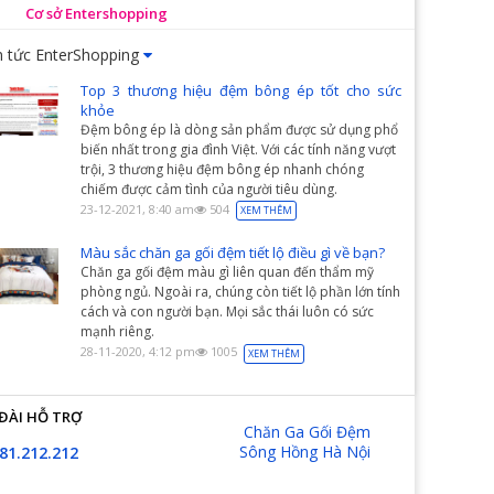
Cơ sở Entershopping
n tức EnterShopping
Top 3 thương hiệu đệm bông ép tốt cho sức
khỏe
Đệm bông ép là dòng sản phẩm được sử dụng phổ
biến nhất trong gia đình Việt. Với các tính năng vượt
trội, 3 thương hiệu đệm bông ép nhanh chóng
chiếm được cảm tình của người tiêu dùng.
23-12-2021, 8:40 am
504
XEM THÊM
Màu sắc chăn ga gối đệm tiết lộ điều gì về bạn?
Chăn ga gối đệm màu gì liên quan đến thẩm mỹ
phòng ngủ. Ngoài ra, chúng còn tiết lộ phần lớn tính
cách và con người bạn. Mọi sắc thái luôn có sức
mạnh riêng.
28-11-2020, 4:12 pm
1005
XEM THÊM
ĐÀI HỖ TRỢ
Chăn Ga Gối Đệm
Sông Hồng Hà Nội
81.212.212