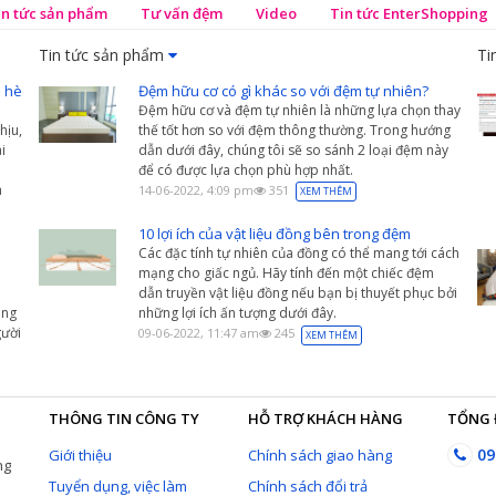
in tức sản phẩm
Tư vấn đệm
Video
Tin tức EnterShopping
Tin tức sản phẩm
Ti
 hè
Đệm hữu cơ có gì khác so với đệm tự nhiên?
Đệm hữu cơ và đệm tự nhiên là những lựa chọn thay
hịu,
thế tốt hơn so với đệm thông thường. Trong hướng
i
dẫn dưới đây, chúng tôi sẽ so sánh 2 loại đệm này
để có được lựa chọn phù hợp nhất.
a
14-06-2022, 4:09 pm
351
XEM THÊM
10 lợi ích của vật liệu đồng bên trong đệm
Các đặc tính tự nhiên của đồng có thể mang tới cách
mạng cho giấc ngủ. Hãy tính đến một chiếc đệm
dẫn truyền vật liệu đồng nếu bạn bị thuyết phục bởi
àng
những lợi ích ấn tượng dưới đây.
ười
09-06-2022, 11:47 am
245
XEM THÊM
THÔNG TIN CÔNG TY
HỖ TRỢ KHÁCH HÀNG
TỔNG 
09
Giới thiệu
Chính sách giao hàng
ng
Tuyển dụng, việc làm
Chính sách đổi trả