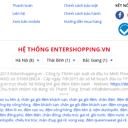
Thanh toán
Chính sách bảo mật
KẾT NỐ
Liên hệ
Chính sách bảo hành
Xem bản mobile
Hướng dẫn mua hàng
HỆ THỐNG ENTERSHOPPING.VN
Hà Nội (8)
Thái Bình (1)
Bắc Giang (1)
2013 Entershopping.vn - Công ty TNHH sản xuất và đầu tư Minh Pho
ĐKKD số: 0106928824 - Cấp ngày 7/8/2015 do sở kế hoạch đầu tư TP
g.vn trực thuộc hệ thống thế giới đệm Đệm Xanh - Website:
https://
Chịu trách nhiệm nội dung: Vũ Thanh Tùng. Email: info@demxanh.co
====
ao su liên á,
chăn ga gối đệm khách sạn
,
chăn ga gối đệm
,
chăn điện
,
đệm đi
ông ép sông hồng
,
đệm khách sạn
,
chăn ga gối đệm khách sạn
,
đệm singa
ép
,
đêm lò xo
,
đệm cao su
,
đệm sông hồng
,
đệm liên á
,
nệm dunlopillo
,
đệm
đệm đồng phú
,
đệm điện
,
chăn đông
,
chiếu trúc giá rẻ
,
gối nước
,
đệm nước
,
nlopillo
,
chiếu tre trúc
,
màn chụp giá rẻ
,
vong xep
,
đệm queensweet giá rẻ