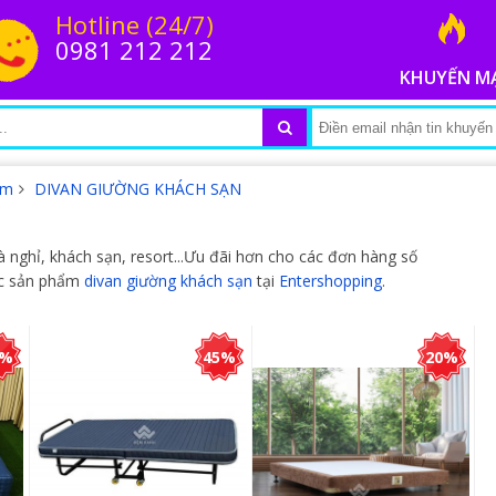
Hotline (24/7)
0981 212 212
KHUYẾN M
ệm
DIVAN GIƯỜNG KHÁCH SẠN
 nghỉ, khách sạn, resort...Ưu đãi hơn cho các đơn hàng số
các sản phẩm
divan giường khách sạn
tại
Entershopping
.
5%
45%
20%