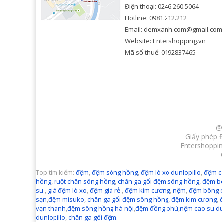
Điện thoại: 0246.260.5064
Hotline: 0981.212.212
Email: demxanh.com@gmail.com
Website: Entershopping.vn
Mã số thuế: 0192837465
@
Giấy phép 
Entershoppin
Top tìm kiếm:
đệm
,
đệm sông hồng
,
đệm lò xo dunlopillo
,
đệm c
hồng
,
ruột chăn sông hồng
,
chăn ga gối đệm sông hồng
,
đệm b
su
,
giá đệm lò xo
,
đệm giá rẻ
,
đệm kim cương
,
nệm
,
đệm bông 
sạn
,
đệm misuko
,
chăn ga gối đệm sông hồng
,
đệm kim cương
,
vạn thành
,
đệm sông hồng hà nội
,
đệm đồng phú
,
nệm cao su du
dunlopillo
,
chăn ga gối đệm
.