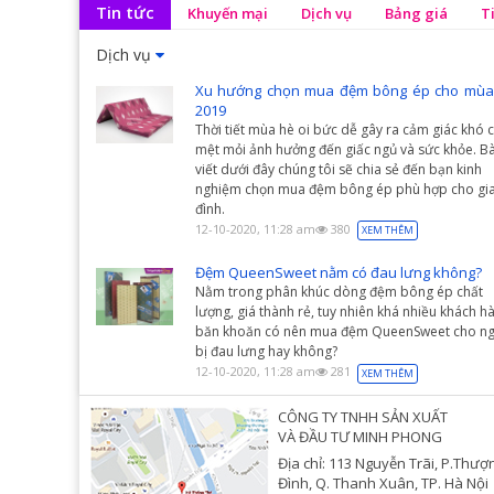
Tin tức
Khuyến mại
Dịch vụ
Bảng giá
T
Dịch vụ
Xu hướng chọn mua đệm bông ép cho mùa
2019
Thời tiết mùa hè oi bức dễ gây ra cảm giác khó c
mệt mỏi ảnh hưởng đến giấc ngủ và sức khỏe. Bà
viết dưới đây chúng tôi sẽ chia sẻ đến bạn kinh
nghiệm chọn mua đệm bông ép phù hợp cho gi
đình.
12-10-2020, 11:28 am
380
XEM THÊM
Đệm QueenSweet nằm có đau lưng không?
Nằm trong phân khúc dòng đệm bông ép chất
lượng, giá thành rẻ, tuy nhiên khá nhiều khách h
băn khoăn có nên mua đệm QueenSweet cho ng
bị đau lưng hay không?
12-10-2020, 11:28 am
281
XEM THÊM
CÔNG TY TNHH SẢN XUẤT
VÀ ĐẦU TƯ MINH PHONG
Địa chỉ: 113 Nguyễn Trãi, P.Thượ
Đình, Q. Thanh Xuân, TP. Hà Nội