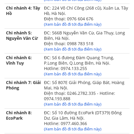
Chi nhánh 4: Tây
ĐC: 224 Võ Chí Công (268 cũ), Xuân La, Tây
Hồ
Hồ, Hà Nội.
Điện thoại: 0976 604 676
(Xem bản đồ đi tới địa điểm này)
Chi nhánh 5:
ĐC: 566B Nguyễn Văn Cừ, Gia Thụy, Long
Nguyễn Văn Cừ
Biên, Hà Nội.
Điện thoại: 0988 783 518
(Xem bản đồ đi tới địa điểm này)
Chi nhánh 6:
ĐC: Số 6 đường Đàm Quang Trung,
Vĩnh Tuy
P.Long Biên, Q.Long Biên, Hà Nội.
Hotline: 0974.133.255
(Xem bản đồ đi tới địa điểm này)
Chi nhánh 7: Giải
ĐC: Số 807E Giải Phóng, Giáp Bát, Hoàng
Phóng
Mai, Hà Nội.
Điện thoại: 0246.2782.335 - Hotline:
0974.193.888
(Xem bản đồ đi tới địa điểm này)
Chi nhánh 8:
ĐC: Số 10 đường EcoPark (DT379) Đông
EcoPark
Dư, Gia Lâm, Hà Nội.
Hotline: 0977.460.366
(Xem bản đồ đi tới địa điểm này)