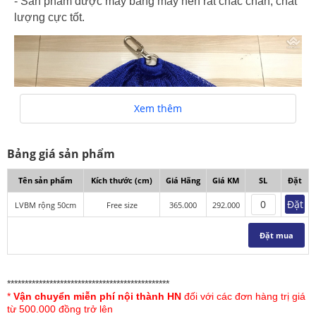
- Sản phẩm được may bằng máy nên rất chắc chắn, chất
lượng cực tốt.
Xem thêm
Bảng giá sản phẩm
Tên sản phẩm
Kích thước (cm)
Giá Hãng
Giá KM
SL
Đặt
Đặt
LVBM rộng 50cm
Free size
365.000
292.000
Đặt mua
**********************************************
*
Vận chuyển miễn phí nội thành HN
đối với các đơn hàng trị giá
từ 500.000 đồng trở lên