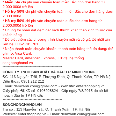
*
Miễn phí
chi phí vận chuyển toàn miền Bắc cho đơn hàng từ
2.000.000đ trở lên
*
Hỗ trợ 50%
chi phí vận chuyển toàn miền Bắc cho đơn hàng dưới
2.000.000đ
*
Hỗ trợ 50%
chi phí vận chuyển toàn quốc cho đơn hàng từ
2.000.000đ trở lên
* Chúng tôi nhận đặt đệm các kích thước khác theo kích thước của
khách hàng.
* Để biết thêm các chương trình khuyến mãi và có giá tốt nhất xin
liên hệ: 0962 701 701
* Nhận thanh toán chuyển khoản, thanh toán bằng thẻ tín dụng/ thẻ
ghi nợ, Visa Card,
Master Card, American Express, JCB tại hệ thống
Lưới võng Ban Mai khung Vip cán thép rộng 50cm
songhonghanoi.vn
**********************************************
lưới võng
khác tại đây
CÔNG TY TNHH SẢN XUẤT VÀ ĐẦU TƯ MINH PHONG
Tham khảo thêm các sản phẩm
ĐC: 113 Nguyễn Trãi, P. Thượng Đình, Q. Thanh Xuân, TP. Hà Nội
Điện thoại: 0981 212 212
Email: demxanh.com@gmail.com - Website: entershopping.vn
Giấy phép ĐKKD số: 0106928824 - Cấp ngày 7/8/2015 do sở kế
hoạch đầu tư TP HN cấp
**********************************************
SONGHONGHANOI.VN
Trụ sở : 113 Nguyễn Trãi, Q. Thanh Xuân, TP. Hà Nội
Website: entershopping.vn - Email: demxanh.com@gmail.com