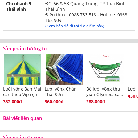
Chi nhánh 9:
ĐC: 56 & 58 Quang Trung, TP Thái Bình,
Thái Bình
Thái Bình
Điện thoại: 0988 783 518 - Hotline: 0963
168 909
(Xem bản đồ đi tới địa điểm này)
Sản phẩm tương tự
Lưới võng Ban Mai
Lưới võng Chấn
Bộ lưới võng thư
Lưới
cán thép Vip rộng
Thái Sơn
giãn Olympia cao
450.
60cm
cấp kèm gối
352.000₫
360.000₫
288.000₫
Bài viết liên quan
Sản phẩm đã xem