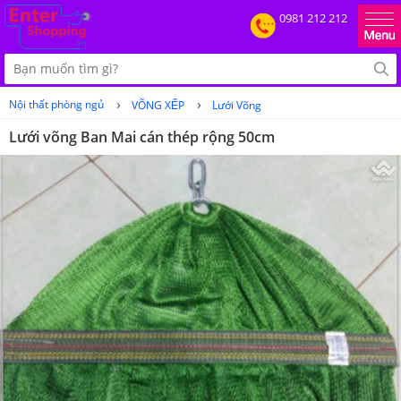
0981 212 212
›
›
Nội thất phòng ngủ
VÕNG XẾP
Lưới Võng
Lưới võng Ban Mai cán thép rộng 50cm