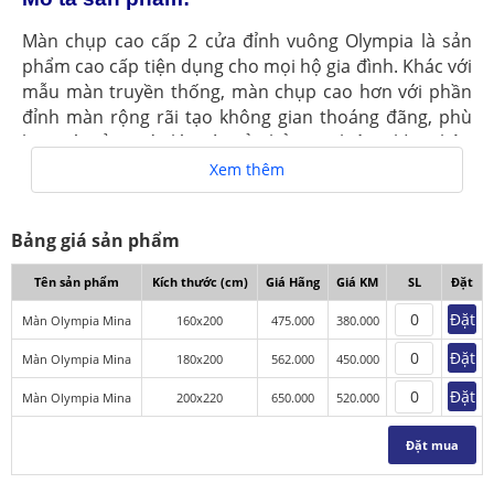
Màn chụp cao cấp 2 cửa đỉnh vuông Olympia là sản
phẩm cao cấp tiện dụng cho mọi hộ gia đình. Khác với
mẫu màn truyền thống, màn chụp cao hơn với phần
đỉnh màn rộng rãi tạo không gian thoáng đãng, phù
hợp với cả người lớn và trẻ nhỏ. Đặc biệt, phần chân
màn còn đính thêm viền vải để tránh muỗi đốt khi
Xem thêm
nằm sát mép.
Màn chụp cao cấp 2 cửa đỉnh vuông Olympia
Bảng giá sản phẩm
Mina nổi bật với độ đàn hồi, dễ uốn dẻo với thiết
kế nhỏ gọn dễ bung mở.
Tên sản phẩm
Kích thước (cm)
Giá Hãng
Giá KM
SL
Đặt
Đặt
Màn Olympia Mina
160x200
475.000
380.000
Kết cấu sản phẩm màn nhỏ gọn dễ mang vác đi
xa, phù hợp với chuyến du lịch hoặc người hay
Đặt
Màn Olympia Mina
180x200
562.000
450.000
chuyển nhà.
Đặt
Màn Olympia Mina
200x220
650.000
520.000
Màn chụp cao cấp 2 cửa phù hợp với nhiều vị trí
nằm khác nhau như giường ngủ, sàn nhà, khu
Đặt mua
vực học tập...