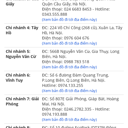
Vải màn bằng chất liệu tuyn cao cấp có độ bền cao,
Giấy
Quận Cầu Giấy, Hà Nội.
dày dặn, không lo co nhăn, bai dão và rất thoáng
Điện thoại: 024 6683 8453 - Hotline:
0343.555.888
khí.
(Xem bản đồ đi tới địa điểm này)
Lớp vải màn có lỗ cực nhỏ, ngăn muỗi, ruồi và các
Chi nhánh 4: Tây
ĐC: 224 Võ Chí Công (268 cũ), Xuân La, Tây
loại côn trùng lọt vào trong ảnh hưởng đến giấc
Hồ
Hồ, Hà Nội.
Điện thoại: 0976 604 676
ngủ.
(Xem bản đồ đi tới địa điểm này)
Bốn góc của màn bên dưới có 4 dây chun (tương
Chi nhánh 5:
ĐC: 566B Nguyễn Văn Cừ, Gia Thụy, Long
tự ga rèm) được dùng để nẹp vào bốn góc của đệm
Nguyễn Văn Cừ
Biên, Hà Nội.
Điện thoại: 0988 783 518
hoặc chiếu giúp màn vững chắc trên giường hoặc
(Xem bản đồ đi tới địa điểm này)
đệm, bảo vệ trẻ em được an toàn trong màn.
Chi nhánh 6:
ĐC: Số 6 đường Đàm Quang Trung,
Màn chụp được may kỹ lưỡng với đường chỉ
Vĩnh Tuy
P.Long Biên, Q.Long Biên, Hà Nội.
đồng đều, chắc chắn, chống bung đứt, chống
Hotline: 0974.133.255
(Xem bản đồ đi tới địa điểm này)
sờn rách sau nhiều lần sử dụng
Chi nhánh 7: Giải
ĐC: Số 807E Giải Phóng, Giáp Bát, Hoàng
Khung chụp rộng rãi ôm trọn hình dáng đệm
Phóng
Mai, Hà Nội.
vừa ngăn côn trùng lọt vào vừa chống rung lắc
Điện thoại: 0246.2782.335 - Hotline:
0974.193.888
màn lúc sử dụng.
(Xem bản đồ đi tới địa điểm này)
Lớp viền bo màn bên dưới giúp bảo vệ người bên
Chi nhánh 8:
ĐC: Số 10 đường EcoPark (DT379) Đông