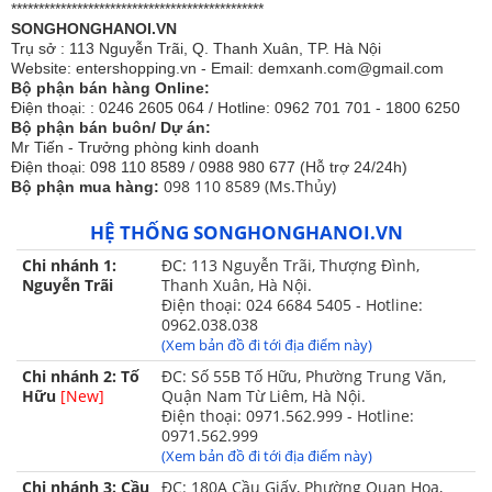
**********************************************
SONGHONGHANOI.VN
Trụ sở : 113 Nguyễn Trãi, Q. Thanh Xuân, TP. Hà Nội
Website: entershopping.vn - Email: demxanh.com@gmail.com
Bộ phận bán hàng Online:
Điện thoại: : 0246 2605 064 / Hotline: 0962 701 701 - 1800 6250
Bộ phận bán buôn/ Dự án:
Mr Tiến - Trưởng phòng kinh doanh
Điện thoại: 098 110 8589 / 0988 980 677 (Hỗ trợ 24/24h)
098 110 8589 (Ms.Thủy)
Bộ phận mua hàng:
Tính năng của màn chụp Olympia Mina 2
HỆ THỐNG SONGHONGHANOI.VN
cửa đỉnh vuông
Chi nhánh 1:
ĐC: 113 Nguyễn Trãi, Thượng Đình,
Nguyễn Trãi
Thanh Xuân, Hà Nội.
Có khung màn được thiết kế bằng dây thép đặc biệt
Điện thoại: 024 6684 5405 - Hotline:
có độ cacbon cao, giúp dây thép vừa cứng lại có độ
0962.038.038
đàn hồi cao, tự định hình làm cho màn tự bung khi
(Xem bản đồ đi tới địa điểm này)
mở, uốn tròn khi xếp.
Chi nhánh 2: Tố
ĐC: Số 55B Tố Hữu, Phường Trung Văn,
Hữu
[New]
Quận Nam Từ Liêm, Hà Nội.
Khung thép sơn tĩnh điện có độ bền chắc cao,
Điện thoại: 0971.562.999 - Hotline:
không lo han gỉ hoặc giòn gãy suốt thời gian sử
0971.562.999
(Xem bản đồ đi tới địa điểm này)
dụng.
Chi nhánh 3: Cầu
ĐC: 180A Cầu Giấy, Phường Quan Hoa,