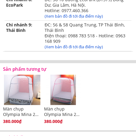
EcoPark
Dư, Gia Lâm, Hà Nội.
trong màn không bị muỗi cắn khi cho tay sát màn.
Hotline: 0977.460.366
(Xem bản đồ đi tới địa điểm này)
Dây kéo hoạt động trơn tru, dễ kéo lên xuống,
không có dấu hiệu bung đứt hoặc hoen gỉ.
Chi nhánh 9:
ĐC: 56 & 58 Quang Trung, TP Thái Bình,
Thái Bình
Thái Bình
Thiết kế màn có viền màu trắng họa tiết quả bơ
Điện thoại: 0988 783 518 - Hotline: 0963
168 909
nổi bật, bắt mắt, tôn lên vẻ đẹp ấm cúng, hiện
(Xem bản đồ đi tới địa điểm này)
đại cho gian phòng.
Màn chụp có thể bung mở hoặc gấp gọn chỉ với
vài bước đơn giản, không tốn quá nhiều công
Sản phẩm tương tự
sức hay thời gian.
Màn chụp đỉnh vuông 2 cửa có trọng lượng nhẹ, dễ
di chuyển, dễ giặt sạch, treo trên tường khi cất đi.
Màn chụp dễ giặt, nhanh khô, hạn chế tối đa trường
Màn chụp
Màn chụp
hợp nấm mốc, vi sinh vật và bụi bẩn tích tụ.
Olympia Mina 2
Olympia Mina 2
cửa đỉnh vuông
cửa đỉnh vuông
380.000₫
380.000₫
màu xám
màu hồng