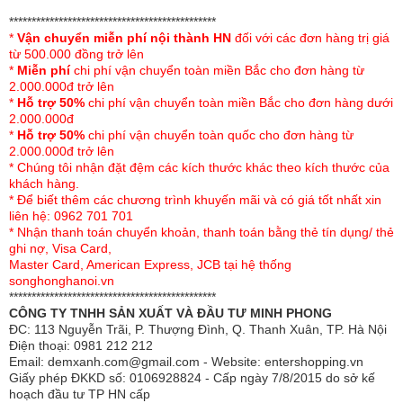
Màn được thiết kế vuông vắn mang tính thẩm
**********************************************
mỹ cao, chống muỗi tuyệt đối
*
Vận chuyển miễn phí nội thành HN
đối với các đơn hàng trị giá
từ 500.000 đồng trở lên
Đỉnh màn vuông rộng rãi đem tới nhiều không
*
Miễn phí
chi phí vận chuyển toàn miền Bắc cho đơn hàng từ
gian hoạt động hơn, giúp người dùng dễ dàng di
2.000.000đ trở lên
*
Hỗ trợ 50%
chi phí vận chuyển toàn miền Bắc cho đơn hàng dưới
chuyển ngay cả khi đứng lên.
2.000.000đ
*
Hỗ trợ 50%
chi phí vận chuyển toàn quốc cho đơn hàng từ
Kích thước màn chụp đa dạng vừa vặn với nhiều
2.000.000đ trở lên
cỡ giường thông dụng trên thị trường, đáp ứng
* Chúng tôi nhận đặt đệm các kích thước khác theo kích thước của
nhu cầu sử dụng đa dạng cho người tiêu dùng.
khách hàng.
* Để biết thêm các chương trình khuyến mãi và có giá tốt nhất xin
Màn giá cả phải chăng, tối ưu tài chính cho cả gia
liên hệ: 0962 701 701
* Nhận thanh toán chuyển khoản, thanh toán bằng thẻ tín dụng/ thẻ
đình.
ghi nợ, Visa Card,
Master Card, American Express, JCB tại hệ thống
songhonghanoi.vn
**********************************************
CÔNG TY TNHH SẢN XUẤT VÀ ĐẦU TƯ MINH PHONG
ĐC: 113 Nguyễn Trãi, P. Thượng Đình, Q. Thanh Xuân, TP. Hà Nội
Điện thoại: 0981 212 212
Email: demxanh.com@gmail.com - Website: entershopping.vn
Giấy phép ĐKKD số: 0106928824 - Cấp ngày 7/8/2015 do sở kế
hoạch đầu tư TP HN cấp