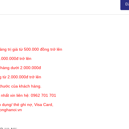
Đ
àng trị giá từ 500.000 đồng trở lên
uật chần tạo độ phồng êm ái
.000.000đ trở lên
h sạn 5 sao, Topper đạt chuẩn 5cm, sử dụng êm ái suốt thời gi
 hàng dưới 2.000.000đ
 từ 2.000.000đ trở lên
dây thun co dãn chắc chắn
 thước của khách hàng.
ớc đệm ( 1m, 1m2, 1m4, 1m5, 1m6, 1m8 và 2m2)
 nhất xin liên hệ: 0962 701 701
ều màu sắc khác nhau từ màu trầm đến màu nổi vì vậy đáp ứng 
 dụng/ thẻ ghi nợ, Visa Card,
hòng ngủ
honghanoi.vn