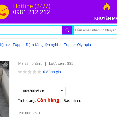
Hotline (24/7)
0981 212 212
KHUYẾN M
 đệm
>
Topper Đệm tăng tiện nghi
>
Topper Olympia
Mã sản phẩm:
|
Lượt xem: 885
0
đánh giá
100x200x5 cm
Còn hàng
Tình trạng:
Bảo hành:
750.000 VNĐ