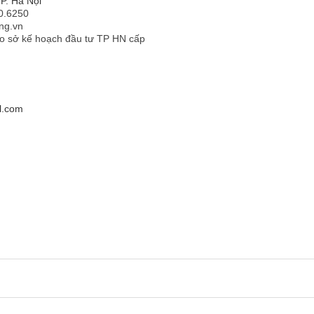
P. Hà Nội
00.6250
ng.vn
o sở kế hoạch đầu tư TP HN cấp
il.com
Olympia đũi đơn sắc màu hồng