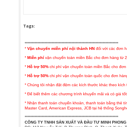
Tags:
******************************************************************
*
Vận chuyển miễn phí nội thành HN
đối với các đơn h
Kỹ th
*
Miễn phí
vận chuyển toàn miền Bắc cho đơn hàng từ 2
- Độ dày 5cm tiêu chuẩn: như tiêu chuẩn của khác
*
Hỗ trợ 50%
chi phí vận chuyển toàn miền Bắc cho đơn
mà không lo bị xẹp mất đi độ êm ban đầu.
*
Hỗ trợ 50%
chi phí vận chuyển toàn quốc cho đơn hàng
- Trải căng trên mặt nệm,4 góc cột cố định bằng 
* Chúng tôi nhận đặt đệm các kích thước khác theo kích
- Kich thước đa dạng phù hợp cho mọi kich thư
* Để biết thêm các chương trình khuyến mãi và có giá tốt
- Topper Olympia đũi đơn sắc được thiết kế nhi
* Nhận thanh toán chuyển khoản, thanh toán bằng thẻ tín
cầu của khách hàng cũng như mọi không gian p
Master Card, American Express, JCB tại hệ thống Song
Màu sắc của Topper để các bạn lựa chọn:
******************************************************************
CÔNG TY TNHH SẢN XUẤT VÀ ĐẦU TƯ MINH PHONG