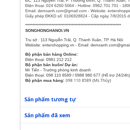
ĐC: 113 Nguyễn Trãi, P. Thượng Đình, Q. Thanh Xuân, T
Điện thoại: 024 6260 5064 - Hotline: 0962.701.701 - 18
Email: demxanh.com@gmail.com - Website: entershoppi
Giấy phép ĐKKD số: 0106928824 - Cấp ngày 7/8/2015 d
******************************************************************
SONGHONGHANOI.VN
Trụ sở : 113 Nguyễn Trãi, Q. Thanh Xuân, TP. Hà Nội
Website: entershopping.vn - Email: demxanh.com@gma
Bộ phận bán hàng Online:
Điện thoại: 0981 212 212
Bộ phận bán buôn/ Dự án:
Mr Tiến - Trưởng phòng kinh doanh
Điện thoại: 098 110 8589 / 0988 980 677 (Hỗ trợ 24/24h)
098 110 8589 (Ms.Thủy)
Bộ phận mua hàng:
Sản phẩm tương tự
Sản phẩm đã xem
Topper 