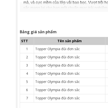
mà, và cực mềm của lớp vải bao bọc. Vượt trội 
sắc mang lại cho bạn một chuẩn mực trải nghiệm
- Lớp bông gòn siêu mịn bên trong: là dạng bông t
các sợi bông siêu mịn kết hợp tạo nên cảm giác 
- Đường chần ấn tượng: độ phồng tuyệt đối để t
Bảng giá sản phẩm
chần bông công nghệ hiện đại đảm bảo không bị
STT
Tên sản phẩm
1
Topper Olympia đũi đơn sắc
2
Topper Olympia đũi đơn sắc
3
Topper Olympia đũi đơn sắc
4
Topper Olympia đũi đơn sắc
5
Topper Olympia đũi đơn sắc
6
Topper Olympia đũi đơn sắc
7
Topper Olympia đũi đơn sắc