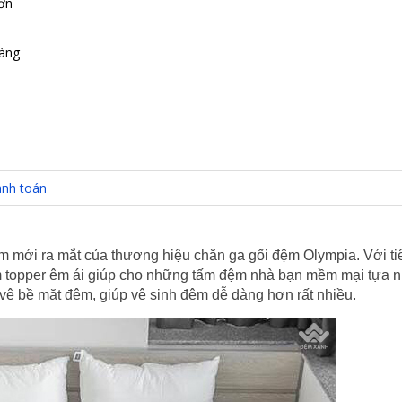
đơn
hàng
nh toán
m mới ra mắt của thương hiệu chăn ga gối đệm Olympia. Với ti
ấm topper êm ái giúp cho những tấm đệm nhà bạn mềm mại tựa 
 vệ bề mặt đệm, giúp vệ sinh đệm dễ dàng hơn rất nhiều.