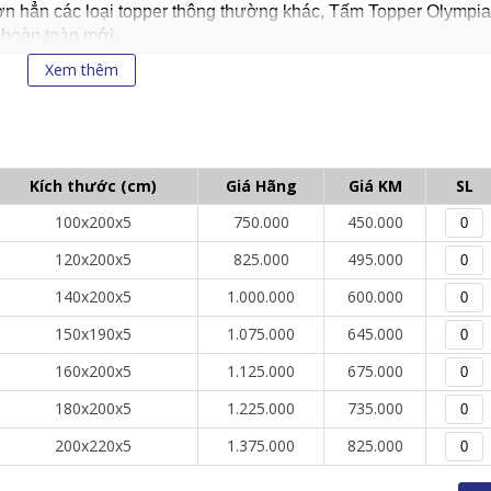
hơn hẳn các loại topper thông thường khác, Tấm Topper Olympi
 hoàn toàn mới.
Xem thêm
ấm khổ lớn, phủ kín toàn bộ diện tích topper, với độ liên kết bề
mềm mại tuyệt đối.
ạo nên tấm topper lún sâu, êm mềm phần lớn là nhờ vào phươn
 dồn bông
Kích thước (cm)
Giá Hãng
Giá KM
SL
100x200x5
750.000
450.000
120x200x5
825.000
495.000
140x200x5
1.000.000
600.000
150x190x5
1.075.000
645.000
160x200x5
1.125.000
675.000
180x200x5
1.225.000
735.000
200x220x5
1.375.000
825.000