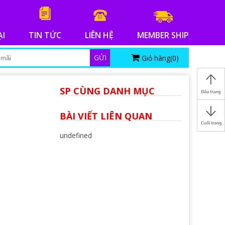
ẠI
TIN TỨC
LIÊN HỆ
MEMBER SHIP
GỬI
Giỏ hàng(
0
)
SP CÙNG DANH MỤC
BÀI VIẾT LIÊN QUAN
undefined