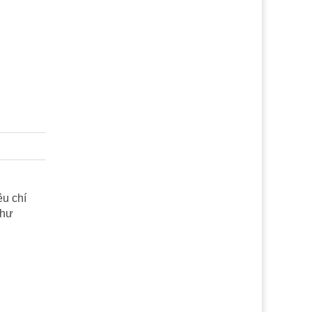
êu chí
như