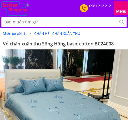
0981 212 212
›
›
Chăn ga gối lẻ
CHĂN HÈ - CHĂN XUÂN THU
Vỏ chăn xuân thu Sông 
Vỏ chăn xuân thu Sông Hồng basic cotton BC24C08