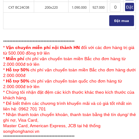
Đặt
CXT BC24C08
200x220
1.090.000
927.000
Họa tiết được in màu sắc nét, không bị phai màu do
được in từ công nghệ in tiên tiến hiện đại nhất hiện nay
Đặt mua
Không bị xù lông trong quá trình sử dụng
**********************************************
*
Vận chuyển miễn phí nội thành HN
đối với các đơn hàng trị giá
từ 500.000 đồng trở lên
*
Miễn phí
chi phí vận chuyển toàn miền Bắc cho đơn hàng từ
2.000.000đ trở lên
*
Hỗ trợ 50%
chi phí vận chuyển toàn miền Bắc cho đơn hàng dưới
2.000.000đ
*
Hỗ trợ 50%
chi phí vận chuyển toàn quốc cho đơn hàng từ
2.000.000đ trở lên
* Chúng tôi nhận đặt đệm các kích thước khác theo kích thước của
khách hàng.
* Để biết thêm các chương trình khuyến mãi và có giá tốt nhất xin
liên hệ: 0962 701 701
* Nhận thanh toán chuyển khoản, thanh toán bằng thẻ tín dụng/ thẻ
ghi nợ, Visa Card,
Master Card, American Express, JCB tại hệ thống
songhonghanoi.vn
**********************************************