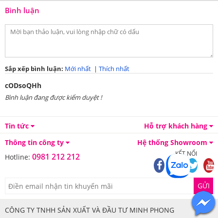
Bình luận
Cách giặt tay
Hòa tan bột giặt/ nước giặt với nước sạch trong
chậu hoặc thùng lớn.
Nhúng vỏ chăn vào nước, sau đó vò nhẹ. Ngâm
Sắp xếp bình luận:
Mới nhất
|
Thích nhất
nước khoảng vài phút.
cODsoQHh
Xả sạch vỏ chăn xuân thu trong thùng lớn hơn. Để
Bình luận đang được kiểm duyệt !
trung hòa chất bẩn, bạn có thể thêm 2-3 muỗng
giấm trắng.
Tin tức
Hỗ trợ khách hàng
Cố gắng không vắt mạnh vỏ chăn. Sau đó, bạn đặt
Thông tin công ty
Hệ thống Showroom
chúng lên khăn khô để thấm bớt nước.
KẾT NỐI
0981 212 212
Hotline:
Phơi bộ đồ giường khô tự nhiên đến khi ráo hẳn.
GỬI
Mẹo làm sạch vỏ chăn
Sông Hồng Basic
cotton
CÔNG TY TNHH SẢN XUẤT VÀ ĐẦU TƯ MINH PHONG