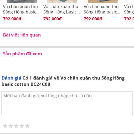
Vỏ chăn xuân thu
Vỏ chăn xuân thu
Vỏ chăn xuân thu
Vỏ c
Hướng dẫn vệ sinh vỏ chăn Sông Hồng
Sông Hồng basic
Sông Hồng basic
Sông Hồng basic
Sông
Basic cotton
cotton BC25119
cotton BC25118
cotton BC25117
cott
792.000₫
792.000₫
792.000₫
792.
Cách giặt máy
Bài viết liên quan
Chọn chương trình giặt nhẹ với mức vòng
thấp trên máy giặt.
Sản phẩm đã xem
Hòa tan bột giặt/ nước giặt với nước sạch dưới 30
độ C.
Lộn trái mặt vải rồi cho vào túi lưới.
Đánh giá
Có
1
đánh giá về Vỏ chăn xuân thu Sông Hồng
Giặt vỏ chăn xuân thu tối thiểu 2 lần để đảm bảo xả
basic cotton BC24C08
sạch hết chất tẩy rửa tích tụ bên trong.
Chọn chế độ sấy khô nếu có để đẩy bớt hơi
ẩm ngấm ở bên trong, hạn chế nấm mốc, mùi hôi
phát triển.
Phơi khô bộ đồ giường ngay sau khi giặt nhằm
tránh biến dạng, làm giảm độ bóng.