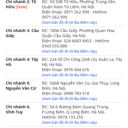
Chi nhánh 2: Tố
ĐC: Số 55B Tố Hữu, Phường Trung Văn,
Hữu
[New]
Quận Nam Từ Liêm, Hà Nội.
Điện thoại: 0971.562.999 - Hotline:
0971.562.999
(Xem bản đồ đi tới địa điểm này)
Chi nhánh 3: Cầu
ĐC: 180A Cầu Giấy, Phường Quan Hoa,
Giấy
Quận Cầu Giấy, Hà Nội.
Điện thoại: 024 6683 8453 - Hotline:
0343.555.888
(Xem bản đồ đi tới địa điểm này)
Chi nhánh 4: Tây
ĐC: 224 Võ Chí Công (268 cũ), Xuân La, Tây
Hồ
Hồ, Hà Nội.
Điện thoại: 0976 604 676
(Xem bản đồ đi tới địa điểm này)
Chi nhánh 5:
ĐC: 566B Nguyễn Văn Cừ, Gia Thụy, Long
Nguyễn Văn Cừ
Biên, Hà Nội.
Điện thoại: 0988 783 518
(Xem bản đồ đi tới địa điểm này)
Chi nhánh 6:
ĐC: Số 6 đường Đàm Quang Trung,
Vĩnh Tuy
P.Long Biên, Q.Long Biên, Hà Nội.
Hotline: 0974.133.255
ng chất liệu 100% cotton mềm mịn
(Xem bản đồ đi tới địa điểm này)