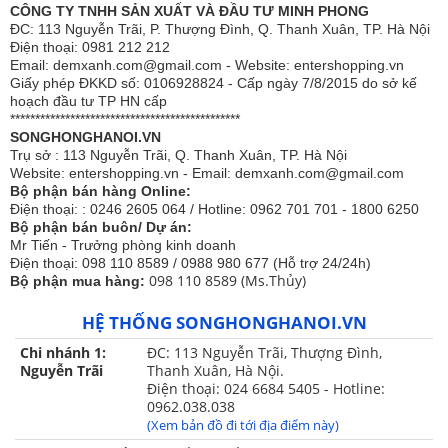
CÔNG TY TNHH SẢN XUẤT VÀ ĐẦU TƯ MINH PHONG
ĐC: 113 Nguyễn Trãi, P. Thượng Đình, Q. Thanh Xuân, TP. Hà Nội
Điện thoại: 0981 212 212
Email: demxanh.com@gmail.com - Website: entershopping.vn
Giấy phép ĐKKD số: 0106928824 - Cấp ngày 7/8/2015 do sở kế
Vỏ chăn xuân thu Sông Hồng Basic cotton BC24C08
hoạch đầu tư TP HN cấp
**********************************************
Vỏ chăn xuân thu Sông Hồng BC24C08
thiết kế họa tiết
SONGHONGHANOI.VN
Trụ sở : 113 Nguyễn Trãi, Q. Thanh Xuân, TP. Hà Nội
hài hòa phù hợp với mọi lứa tuổi. Sản phẩm phối màu
Website: entershopping.vn - Email: demxanh.com@gmail.com
tổng thể hài hòa cho một không gian phòng ngủ thật hiện
Bộ phận bán hàng Online:
đại.
Điện thoại: : 0246 2605 064 / Hotline: 0962 701 701 - 1800 6250
Bộ phận bán buôn/ Dự án:
Thiết kế đa dạng kích thước 150x210,200x220 phù hợp
Mr Tiến - Trưởng phòng kinh doanh
Điện thoại: 098 110 8589 / 0988 980 677 (Hỗ trợ 24/24h)
với các kích thước giường khác nhau của mỗi gia đình.
098 110 8589 (Ms.Thủy)
Bộ phận mua hàng:
- Vỏ chăn xuân thu Sông Hồng được thiết kế chần bông
HỆ THỐNG SONGHONGHANOI.VN
dày dặn có khóa kéo lồng được ruột, sử dụng cho bốn
mùa vì vậy đây là sản phẩm bán chạy nhất tất cả các
Chi nhánh 1:
ĐC: 113 Nguyễn Trãi, Thượng Đình,
Nguyễn Trãi
Thanh Xuân, Hà Nội.
mùa.
Điện thoại: 024 6684 5405 - Hotline:
0962.038.038
(Xem bản đồ đi tới địa điểm này)
Vỏ chăn sử dụ