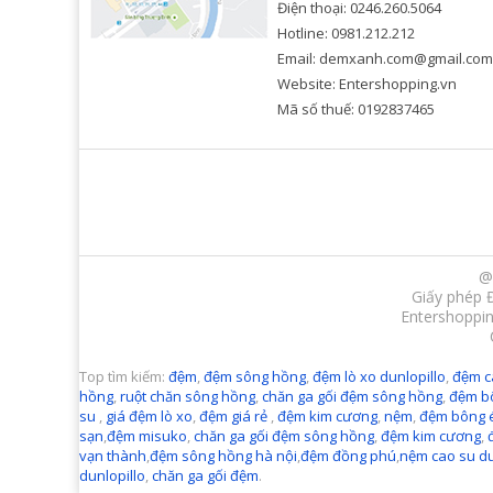
Điện thoại: 0246.260.5064
Hotline: 0981.212.212
Email: demxanh.com@gmail.com
Website: Entershopping.vn
Mã số thuế: 0192837465
@
Giấy phép 
Entershoppin
Top tìm kiếm:
đệm
,
đệm sông hồng
,
đệm lò xo dunlopillo
,
đệm c
hồng
,
ruột chăn sông hồng
,
chăn ga gối đệm sông hồng
,
đệm b
su
,
giá đệm lò xo
,
đệm giá rẻ
,
đệm kim cương
,
nệm
,
đệm bông 
sạn
,
đệm misuko
,
chăn ga gối đệm sông hồng
,
đệm kim cương
,
vạn thành
,
đệm sông hồng hà nội
,
đệm đồng phú
,
nệm cao su du
dunlopillo
,
chăn ga gối đệm
.