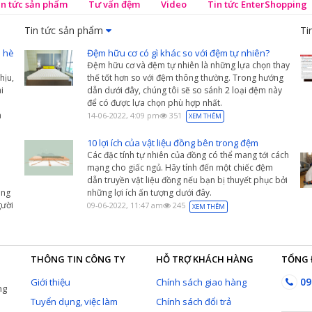
in tức sản phẩm
Tư vấn đệm
Video
Tin tức EnterShopping
Tin tức sản phẩm
Ti
 hè
Đệm hữu cơ có gì khác so với đệm tự nhiên?
Đệm hữu cơ và đệm tự nhiên là những lựa chọn thay
hịu,
thế tốt hơn so với đệm thông thường. Trong hướng
i
dẫn dưới đây, chúng tôi sẽ so sánh 2 loại đệm này
để có được lựa chọn phù hợp nhất.
a
14-06-2022, 4:09 pm
351
XEM THÊM
10 lợi ích của vật liệu đồng bên trong đệm
Các đặc tính tự nhiên của đồng có thể mang tới cách
mạng cho giấc ngủ. Hãy tính đến một chiếc đệm
dẫn truyền vật liệu đồng nếu bạn bị thuyết phục bởi
àng
những lợi ích ấn tượng dưới đây.
ười
09-06-2022, 11:47 am
245
XEM THÊM
THÔNG TIN CÔNG TY
HỖ TRỢ KHÁCH HÀNG
TỔNG 
09
Giới thiệu
Chính sách giao hàng
ng
Tuyển dụng, việc làm
Chính sách đổi trả