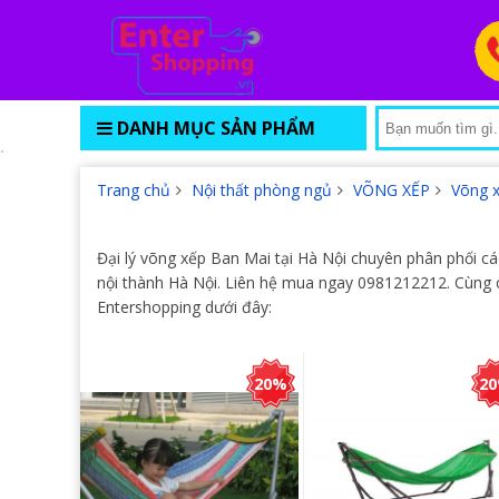
DANH MỤC SẢN PHẨM
Trang chủ
Nội thất phòng ngủ
VÕNG XẾP
Võng 
Đại lý võng xếp Ban Mai tại Hà Nội chuyên phân phối cá
nội thành Hà Nội. Liên hệ mua ngay 0981212212. Cùn
Entershopping dưới đây:
20%
2