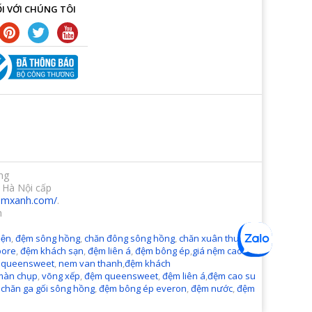
I VỚI CHÚNG TÔI
ng
 Hà Nội cấp
demxanh.com/
.
m
ện
,
đệm sông hồng
,
chăn đông sông hồng
,
chăn xuân thu sông
pore
,
đệm khách sạn
,
đệm liên á
,
đệm bông ép
,
giá nệm cao
 queensweet
,
nem van thanh
,
đệm khách
màn chụp
,
võng xếp
,
đệm queensweet
,
đệm liên á
,
đệm cao su
,
chăn ga gối sông hồng
,
đệm bông ép everon
,
đệm nước
,
đệm