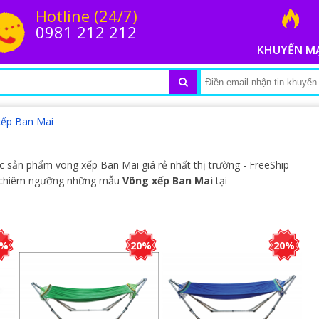
Hotline (24/7)
0981 212 212
KHUYẾN M
xếp Ban Mai
c sản phẩm võng xếp Ban Mai giá rẻ nhất thị trường - FreeShip
g chiêm ngưỡng những mẫu
Võng xếp Ban Mai
tại
0%
20%
20%