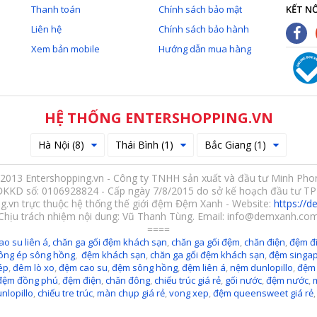
Thanh toán
Chính sách bảo mật
KẾT NỐ
Liên hệ
Chính sách bảo hành
Xem bản mobile
Hướng dẫn mua hàng
HỆ THỐNG ENTERSHOPPING.VN
Hà Nội (8)
Thái Bình (1)
Bắc Giang (1)
2013 Entershopping.vn - Công ty TNHH sản xuất và đầu tư Minh Pho
ĐKKD số: 0106928824 - Cấp ngày 7/8/2015 do sở kế hoạch đầu tư TP
g.vn trực thuộc hệ thống thế giới đệm Đệm Xanh - Website:
https://
Chịu trách nhiệm nội dung: Vũ Thanh Tùng. Email: info@demxanh.co
====
ao su liên á,
chăn ga gối đệm khách sạn
,
chăn ga gối đệm
,
chăn điện
,
đệm đi
ông ép sông hồng
,
đệm khách sạn
,
chăn ga gối đệm khách sạn
,
đệm singa
ép
,
đêm lò xo
,
đệm cao su
,
đệm sông hồng
,
đệm liên á
,
nệm dunlopillo
,
đệm
đệm đồng phú
,
đệm điện
,
chăn đông
,
chiếu trúc giá rẻ
,
gối nước
,
đệm nước
,
nlopillo
,
chiếu tre trúc
,
màn chụp giá rẻ
,
vong xep
,
đệm queensweet giá rẻ