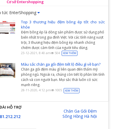
Cơ sở Entershopping
n tức EnterShopping
Top 3 thương hiệu đệm bông ép tốt cho sức
khỏe
Đệm bông ép là dòng sản phẩm được sử dụng phổ
biến nhất trong gia đình Việt. Với các tính năng vượt
trội, 3 thương hiệu đệm bông ép nhanh chóng
chiếm được cảm tình của người tiêu dùng.
23-12-2021, 8:40 am
504
XEM THÊM
Màu sắc chăn ga gối đệm tiết lộ điều gì về bạn?
Chăn ga gối đệm màu gì liên quan đến thẩm mỹ
phòng ngủ. Ngoài ra, chúng còn tiết lộ phần lớn tính
cách và con người bạn. Mọi sắc thái luôn có sức
mạnh riêng.
28-11-2020, 4:12 pm
1005
XEM THÊM
ĐÀI HỖ TRỢ
Chăn Ga Gối Đệm
Sông Hồng Hà Nội
81.212.212