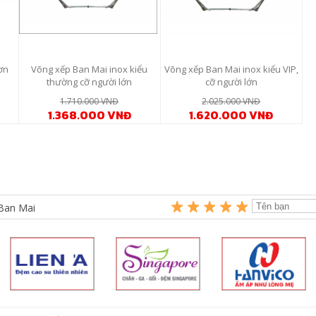
ơn
Võng xếp Ban Mai inox kiểu
Võng xếp Ban Mai inox kiểu VIP,
thường cỡ người lớn
cỡ người lớn
1.710.000 VNĐ
2.025.000 VNĐ
1.368.000 VNĐ
1.620.000 VNĐ
Ban Mai