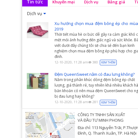
Tin tức
Khuyến mại
Dịch vụ
Bảng giá
T
Dịch vụ
Xu hướng chọn mua đệm bông ép cho mùa
2019
Thời tiết mùa hè oi bức dễ gây ra cảm giác khó c
mệt mỏi ảnh hưởng đến giấc ngủ và sức khỏe. Bà
viết dưới đây chúng tôi sẽ chia sẻ đến bạn kinh
nghiệm chọn mua đệm bông ép phù hợp cho gi
đình.
12-10-2020, 11:28 am
380
XEM THÊM
Đệm QueenSweet nằm có đau lưng không?
Nằm trong phân khúc dòng đệm bông ép chất
lượng, giá thành rẻ, tuy nhiên khá nhiều khách h
băn khoăn có nên mua đệm QueenSweet cho ng
bị đau lưng hay không?
12-10-2020, 11:28 am
281
XEM THÊM
CÔNG TY TNHH SẢN XUẤT
VÀ ĐẦU TƯ MINH PHONG
Địa chỉ: 113 Nguyễn Trãi, P.Thượ
Đình, Q. Thanh Xuân, TP. Hà Nội