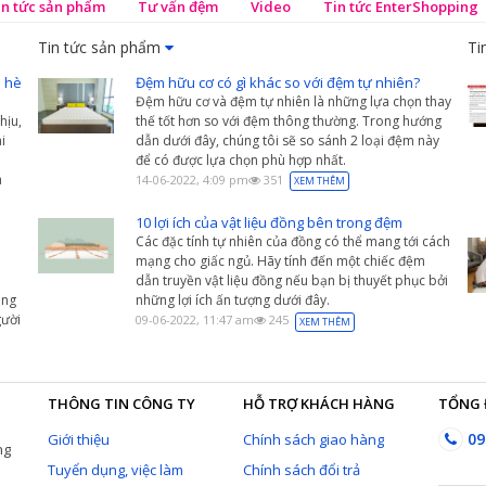
in tức sản phẩm
Tư vấn đệm
Video
Tin tức EnterShopping
Tin tức sản phẩm
Ti
 hè
Đệm hữu cơ có gì khác so với đệm tự nhiên?
Đệm hữu cơ và đệm tự nhiên là những lựa chọn thay
hịu,
thế tốt hơn so với đệm thông thường. Trong hướng
i
dẫn dưới đây, chúng tôi sẽ so sánh 2 loại đệm này
để có được lựa chọn phù hợp nhất.
a
14-06-2022, 4:09 pm
351
XEM THÊM
10 lợi ích của vật liệu đồng bên trong đệm
Các đặc tính tự nhiên của đồng có thể mang tới cách
mạng cho giấc ngủ. Hãy tính đến một chiếc đệm
dẫn truyền vật liệu đồng nếu bạn bị thuyết phục bởi
àng
những lợi ích ấn tượng dưới đây.
ười
09-06-2022, 11:47 am
245
XEM THÊM
THÔNG TIN CÔNG TY
HỖ TRỢ KHÁCH HÀNG
TỔNG 
09
Giới thiệu
Chính sách giao hàng
ng
Tuyển dụng, việc làm
Chính sách đổi trả