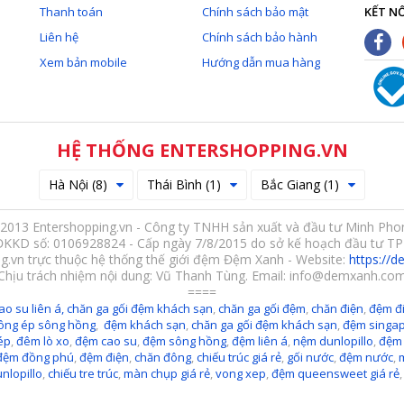
Thanh toán
Chính sách bảo mật
KẾT NỐ
Liên hệ
Chính sách bảo hành
Xem bản mobile
Hướng dẫn mua hàng
HỆ THỐNG ENTERSHOPPING.VN
Hà Nội (8)
Thái Bình (1)
Bắc Giang (1)
2013 Entershopping.vn - Công ty TNHH sản xuất và đầu tư Minh Pho
ĐKKD số: 0106928824 - Cấp ngày 7/8/2015 do sở kế hoạch đầu tư TP
g.vn trực thuộc hệ thống thế giới đệm Đệm Xanh - Website:
https://
Chịu trách nhiệm nội dung: Vũ Thanh Tùng. Email: info@demxanh.co
====
ao su liên á,
chăn ga gối đệm khách sạn
,
chăn ga gối đệm
,
chăn điện
,
đệm đi
ông ép sông hồng
,
đệm khách sạn
,
chăn ga gối đệm khách sạn
,
đệm singa
ép
,
đêm lò xo
,
đệm cao su
,
đệm sông hồng
,
đệm liên á
,
nệm dunlopillo
,
đệm
đệm đồng phú
,
đệm điện
,
chăn đông
,
chiếu trúc giá rẻ
,
gối nước
,
đệm nước
,
nlopillo
,
chiếu tre trúc
,
màn chụp giá rẻ
,
vong xep
,
đệm queensweet giá rẻ