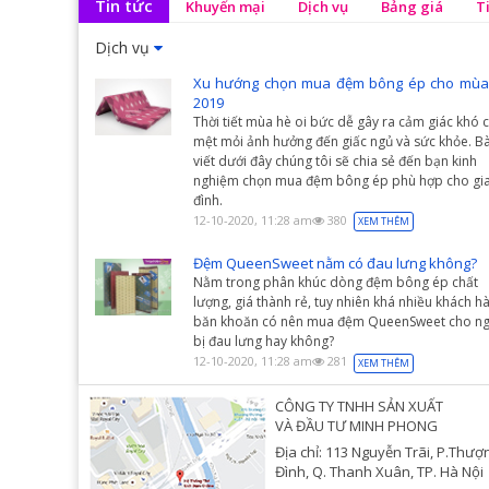
Tin tức
Khuyến mại
Dịch vụ
Bảng giá
T
Dịch vụ
Xu hướng chọn mua đệm bông ép cho mùa
2019
Thời tiết mùa hè oi bức dễ gây ra cảm giác khó c
mệt mỏi ảnh hưởng đến giấc ngủ và sức khỏe. Bà
viết dưới đây chúng tôi sẽ chia sẻ đến bạn kinh
nghiệm chọn mua đệm bông ép phù hợp cho gi
đình.
12-10-2020, 11:28 am
380
XEM THÊM
Đệm QueenSweet nằm có đau lưng không?
Nằm trong phân khúc dòng đệm bông ép chất
lượng, giá thành rẻ, tuy nhiên khá nhiều khách h
băn khoăn có nên mua đệm QueenSweet cho ng
bị đau lưng hay không?
12-10-2020, 11:28 am
281
XEM THÊM
CÔNG TY TNHH SẢN XUẤT
VÀ ĐẦU TƯ MINH PHONG
Địa chỉ: 113 Nguyễn Trãi, P.Thượ
Đình, Q. Thanh Xuân, TP. Hà Nội