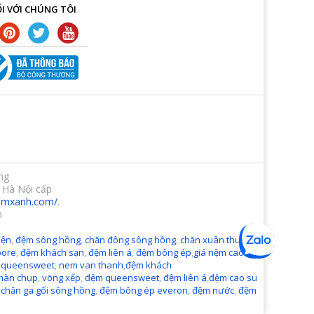
I VỚI CHÚNG TÔI
ng
 Hà Nội cấp
demxanh.com/
.
m
ện
,
đệm sông hồng
,
chăn đông sông hồng
,
chăn xuân thu sông
pore
,
đệm khách sạn
,
đệm liên á
,
đệm bông ép
,
giá nệm cao
 queensweet
,
nem van thanh
,
đệm khách
màn chụp
,
võng xếp
,
đệm queensweet
,
đệm liên á
,
đệm cao su
,
chăn ga gối sông hồng
,
đệm bông ép everon
,
đệm nước
,
đệm