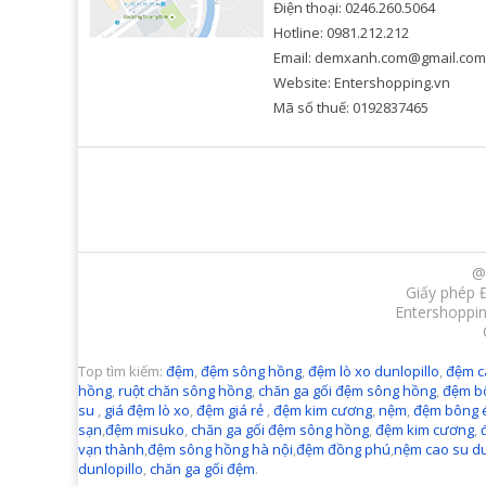
Điện thoại: 0246.260.5064
Hotline: 0981.212.212
Email: demxanh.com@gmail.com
Website: Entershopping.vn
Mã số thuế: 0192837465
@
Giấy phép 
Entershoppin
Top tìm kiếm:
đệm
,
đệm sông hồng
,
đệm lò xo dunlopillo
,
đệm c
hồng
,
ruột chăn sông hồng
,
chăn ga gối đệm sông hồng
,
đệm b
su
,
giá đệm lò xo
,
đệm giá rẻ
,
đệm kim cương
,
nệm
,
đệm bông 
sạn
,
đệm misuko
,
chăn ga gối đệm sông hồng
,
đệm kim cương
,
vạn thành
,
đệm sông hồng hà nội
,
đệm đồng phú
,
nệm cao su du
dunlopillo
,
chăn ga gối đệm
.