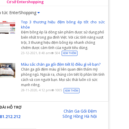
Cơ sở Entershopping
n tức EnterShopping
Top 3 thương hiệu đệm bông ép tốt cho sức
khỏe
Đệm bông ép là dòng sản phẩm được sử dụng phổ
biến nhất trong gia đình Việt. Với các tính năng vượt
trội, 3 thương hiệu đệm bông ép nhanh chóng
chiếm được cảm tình của người tiêu dùng.
23-12-2021, 8:40 am
504
XEM THÊM
Màu sắc chăn ga gối đệm tiết lộ điều gì về bạn?
Chăn ga gối đệm màu gì liên quan đến thẩm mỹ
phòng ngủ. Ngoài ra, chúng còn tiết lộ phần lớn tính
cách và con người bạn. Mọi sắc thái luôn có sức
mạnh riêng.
28-11-2020, 4:12 pm
1005
XEM THÊM
ĐÀI HỖ TRỢ
Chăn Ga Gối Đệm
Sông Hồng Hà Nội
81.212.212