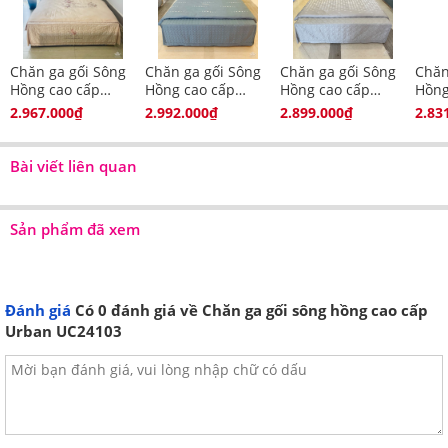
Chăn ga gối Sông
Chăn ga gối Sông
Chăn ga gối Sông
Chăn
Hồng cao cấp
Hồng cao cấp
Hồng cao cấp
Hồng
Urban UC25108
Urban UC25109
Urban UC25110
Urba
2.967.000₫
2.992.000₫
2.899.000₫
2.83
Bài viết liên quan
Sản phẩm đã xem
Đánh giá
Có
0
đánh giá về Chăn ga gối sông hồng cao cấp
Urban UC24103