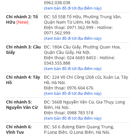
0962.038.038
Vải cotton bền chắc, dày dặn, không bị xù lông, co
(Xem bản đồ đi tới địa điểm này)
nhăn hay bai dão trong quá trình sử dụng.
Chi nhánh 2: Tố
ĐC: Số 55B Tố Hữu, Phường Trung Văn,
Hữu
[New]
Quận Nam Từ Liêm, Hà Nội.
Tông màu nhã nhặn với họa tiết tinh tế rất dễ phối
Điện thoại: 0971.562.999 - Hotline:
sắp đặt trong nhiều phong cách phòng ngủ khác
0971.562.999
(Xem bản đồ đi tới địa điểm này)
nhau.
Chi nhánh 3: Cầu
ĐC: 180A Cầu Giấy, Phường Quan Hoa,
Thiết kế đa dạng kích thước 160x200cm,
Giấy
Quận Cầu Giấy, Hà Nội.
180x200cm, 200x220cm phù hợp với nhiều cỡ
Điện thoại: 024 6683 8453 - Hotline:
0343.555.888
giường khác nhau của mỗi gia đình.
(Xem bản đồ đi tới địa điểm này)
Kết cấu bộ sản phẩm chăn ga gối Sông Hồng Urban
Chi nhánh 4: Tây
ĐC: 224 Võ Chí Công (268 cũ), Xuân La, Tây
Hồ
Hồ, Hà Nội.
Bộ sản phẩm chăn ga gối Sông Hồng Urban cotton gồm:
Điện thoại: 0976 604 676
(Xem bản đồ đi tới địa điểm này)
Chi nhánh 5:
ĐC: 566B Nguyễn Văn Cừ, Gia Thụy, Long
Bộ chăn ga gối Sông
Bộ chăn ga gối Sông
Nguyễn Văn Cừ
Biên, Hà Nội.
Hồng Urban (Ga chun)
Hồng Urban (Ga phủ)
Điện thoại: 0988 783 518
(Xem bản đồ đi tới địa điểm này)
Chi nhánh 6:
ĐC: Số 6 đường Đàm Quang Trung,
✓
02 Vỏ gối đơn kích
✓
02 Vỏ gối đơn kích
Vĩnh Tuy
P.Long Biên, Q.Long Biên, Hà Nội.