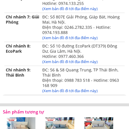
thước 45x65cm
thước 45x65cm
Hotline: 0974.133.255
(Xem bản đồ đi tới địa điểm này)
✓
01 vỏ gối ôm kích
✓
01 vỏ gối ôm kích thước
Chi nhánh 7: Giải
ĐC: Số 807E Giải Phóng, Giáp Bát, Hoàng
thước 38x100cm
38x100cm
Phóng
Mai, Hà Nội.
Điện thoại: 0246.2782.335 - Hotline:
✓
01 Ga chun (Ga bọc)
✓
01 Ga rèm (Ga phủ) theo
0974.193.888
theo kích thước
kích thước
(Xem bản đồ đi tới địa điểm này)
Chi nhánh 8:
ĐC: Số 10 đường EcoPark (DT379) Đông
✓
01 Chăn xuân thu kích
✓
01 Chăn xuân thu kích
EcoPark
Dư, Gia Lâm, Hà Nội.
thước 200x220cm
thước 200x220cm
Hotline: 0977.460.366
(Xem bản đồ đi tới địa điểm này)
Hình ảnh chụp thực tế bộ chăn ga gối Sông Hồng
Chi nhánh 9:
ĐC: 56 & 58 Quang Trung, TP Thái Bình,
Thái Bình
Thái Bình
Urban:
Điện thoại: 0988 783 518 - Hotline: 0963
168 909
(Xem bản đồ đi tới địa điểm này)
Sản phẩm tương tự