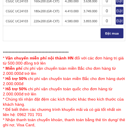
Đặt
CGGC UC24103
160x200 (GR-CXT)
4.280.000
3.638.000
Đặt
CGGC UC24103
180x200 (GR-CXT)
4.410.000
3.749.000
Đặt
CGGC UC24103
220x200 (GR-CXT)
4.580.000
3.893.000
Đặt mua
**********************************************
Chăn ga gối Sông Hồng Urban UC24103
*
Vận chuyển miễn phí nội thành HN
đối với các đơn hàng trị giá
từ 500.000 đồng trở lên
thuộc bộ sưu tập Chăn ga gối Sông Hồng mới nhất 2024-
*
Miễn phí
chi phí vận chuyển toàn miền Bắc cho đơn hàng từ
2025. Sản phẩm được Sông Hồng thiết kế các với gam
2.000.000đ trở lên
màu được kết hợp hài hòa, đặc biệt phần họa tiết tạo
*
Hỗ trợ 50%
chi phí vận chuyển toàn miền Bắc cho đơn hàng dưới
điểm nhấn cho sản phẩm được thêu rất tỉ mỉ, tinh xảo. Sự
2.000.000đ
*
Hỗ trợ 50%
chi phí vận chuyển toàn quốc cho đơn hàng từ
kết hợp hài hòa giữa các tông màu sang trọng tạo nên bộ
2.000.000đ trở lên
sản phẩm chăn ga gối mang vẻ đẹp sang trọng, tinh tế,
* Chúng tôi nhận đặt đệm các kích thước khác theo kích thước của
phù hợp với mọi lứa tuổi.
khách hàng.
* Để biết thêm các chương trình khuyến mãi và có giá tốt nhất xin
Đặc điểm của chăn
ga gối Sông Hồng cao cấp
liên hệ: 0962 701 701
* Nhận thanh toán chuyển khoản, thanh toán bằng thẻ tín dụng/ thẻ
Urban UC24103
ghi nợ, Visa Card,