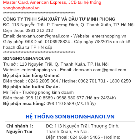
Master Card, American Express, JCB tại hệ thống
Chăn ga gối Sông Hồng Urban UC24103 với chất
songhonghanoi.vn
liệu vải cotton cao cấp thoáng mát cao, độ bền màu
**********************************************
tốt, an toàn cho sức khỏe nên khi nằm ngủ có cảm
CÔNG TY TNHH SẢN XUẤT VÀ ĐẦU TƯ MINH PHONG
ĐC: 113 Nguyễn Trãi, P. Thượng Đình, Q. Thanh Xuân, TP. Hà Nội
giác rất mát mẻ, thoải mái.
Điện thoại: 0981 212 212
Email: demxanh.com@gmail.com - Website: entershopping.vn
Sản phẩm với chất liệu 100% cotton cao cấp nhập
Giấy phép ĐKKD số: 0106928824 - Cấp ngày 7/8/2015 do sở kế
khẩu mềm mịn, thông thoáng, không gây bí nóng
hoạch đầu tư TP HN cấp
như các chất liệu vải thông thường khác.
**********************************************
SONGHONGHANOI.VN
UC24103 sử dụng tông màu ghi xám họa tiết hoa
Trụ sở : 113 Nguyễn Trãi, Q. Thanh Xuân, TP. Hà Nội
nhí tạo điểm nhấn cho bộ sản phẩm. Sản phẩm
Website: entershopping.vn - Email: demxanh.com@gmail.com
Bộ phận bán hàng Online:
phối màu tổng thể hài hòa cho một không gian
Điện thoại: : 0246 2605 064 / Hotline: 0962 701 701 - 1800 6250
phòng ngủ thật hiện đại.
Bộ phận bán buôn/ Dự án:
Mr Tiến - Trưởng phòng kinh doanh
Bộ chăn ga gối thiết kế theo phong cách tinh tế, nhã
Điện thoại: 098 110 8589 / 0988 980 677 (Hỗ trợ 24/24h)
nhặn xong vẫn không kém phần sang trọng cao
098 110 8589 (Ms.Thủy)
Bộ phận mua hàng:
cấp.
HỆ THỐNG SONGHONGHANOI.VN
Họa tiết được in màu sắc nét, không bị phai màu do
Chi nhánh 1:
ĐC: 113 Nguyễn Trãi, Thượng Đình,
được in từ công nghệ in tiên tiến hiện đại nhất hiện
Nguyễn Trãi
Thanh Xuân, Hà Nội.
nay.
Điện thoại: 024 6684 5405 - Hotline: