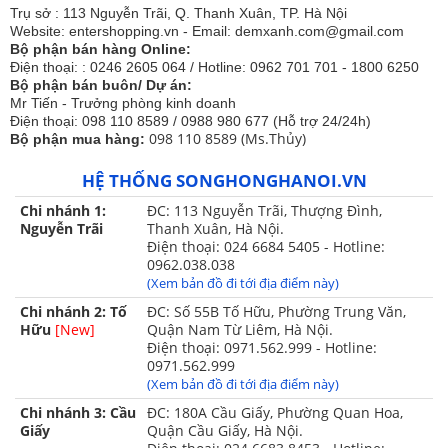
Trụ sở : 113 Nguyễn Trãi, Q. Thanh Xuân, TP. Hà Nội
Website: entershopping.vn - Email: demxanh.com@gmail.com
Bộ phận bán hàng Online:
Điện thoại: : 0246 2605 064 / Hotline: 0962 701 701 - 1800 6250
Bộ phận bán buôn/ Dự án:
Mr Tiến - Trưởng phòng kinh doanh
Điện thoại: 098 110 8589 / 0988 980 677 (Hỗ trợ 24/24h)
098 110 8589 (Ms.Thủy)
Bộ phận mua hàng:
HỆ THỐNG SONGHONGHANOI.VN
Chi nhánh 1:
ĐC: 113 Nguyễn Trãi, Thượng Đình,
Nguyễn Trãi
Thanh Xuân, Hà Nội.
Điện thoại: 024 6684 5405 - Hotline:
0962.038.038
(Xem bản đồ đi tới địa điểm này)
Chi nhánh 2: Tố
ĐC: Số 55B Tố Hữu, Phường Trung Văn,
Hữu
[New]
Quận Nam Từ Liêm, Hà Nội.
Điện thoại: 0971.562.999 - Hotline:
0971.562.999
(Xem bản đồ đi tới địa điểm này)
Chi nhánh 3: Cầu
ĐC: 180A Cầu Giấy, Phường Quan Hoa,
Giấy
Quận Cầu Giấy, Hà Nội.