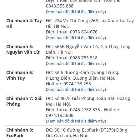
Điện thoại: 024 6683 8453 - Hotline:
0343.555.888
(Xem bản đồ đi tới địa điểm này)
Chi nhánh 4: Tây
ĐC: 224 Võ Chí Công (268 cũ), Xuân La, Tây
Hồ
Hồ, Hà Nội.
Điện thoại: 0976 604 676
(Xem bản đồ đi tới địa điểm này)
Chi nhánh 5:
ĐC: 566B Nguyễn Văn Cừ, Gia Thụy, Long
Thiết kế đa dạng màu sắc
Nguyễn Văn Cừ
Biên, Hà Nội.
Điện thoại: 0988 783 518
Tham khảo thêm các sản phẩm
Chăn ga gối đệm
(Xem bản đồ đi tới địa điểm này)
khác
của Đệm Xanh tại đây
Chi nhánh 6:
ĐC: Số 6 đường Đàm Quang Trung,
Vĩnh Tuy
P.Long Biên, Q.Long Biên, Hà Nội.
Hotline: 0974.133.255
(Xem bản đồ đi tới địa điểm này)
Chi nhánh 7: Giải
ĐC: Số 807E Giải Phóng, Giáp Bát, Hoàng
Phóng
Mai, Hà Nội.
Điện thoại: 0246.2782.335 - Hotline:
0974.193.888
(Xem bản đồ đi tới địa điểm này)
Chi nhánh 8:
ĐC: Số 10 đường EcoPark (DT379) Đông
EcoPark
Dư, Gia Lâm, Hà Nội.