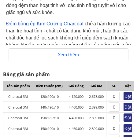
dòng đệm than hoạt tính với các tính năng tuyệt vời cho
giấc ngủ và sức khỏe.
Đệm bông ép Kim Cương Charcoal
chứa hàm lượng cao
than tre hoạt tính - chất có tác dụng khử mùi, hấp thụ các
chất độc hại để lọc sạch không khí giúp đệm sạch khuẩn,
kháng khuẩn, ngăn ngừa sự xâm nhập của nấm mốc, côn
trùng nên an toàn cho sự tiếp xúc với bề mặt, làn da
Xem thêm
được bảo vệ ngay cả trong giấc ngủ và mang đến môi
trường ngủ trong lành.
Bảng giá sản phẩm
Vải áo đệm chứa thành phần chiết xuất từ lô hội - tinh
chất quý giá này là bí quyết để chăm sóc nhan sắc của
Tên sản phẩm
Kích thước (cm)
Giá Hãng
Giá KM
SL
Đặt
nửa thế giới mà lịch sử đã chứng minh, có các công
Đặt
Charcoal 3M
120x190x10
4.120.000
2.678.000
dụng vô cùng hữu ích cho con người như: Khả năng hỗ
trợ quá trình phát tán nhiệt lan tỏa đều khắp cơ thể đảm
Đặt
Charcoal 3M
140x190x10
4.460.000
2.899.000
bảo cân bằng nhiệt và ổn định độ ẩm cho da, cải thiện
Đặt
Charcoal 3M
150x185x10
4.460.000
2.899.000
quá trình tuần hoàn máu, lưu thông khí huyết. Nên đệm
than hoạt tính được coi như sản phẩm được thiết kế đặc
Đặt
Charcoal 3M
150x190x10
4.460.000
2.899.000
biệt để gìn giữ sắc đẹp và tuổi thanh xuân cho làn da