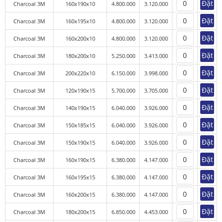
Đặt
Charcoal 3M
160x190x10
4.800.000
3.120.000
phái đẹp.
Bên cạnh đó, tinh chất lô hội có khả năng thần kỳ làm
Đặt
Charcoal 3M
160x195x10
4.800.000
3.120.000
giảm quá trình bắt lửa của vải được chiết xuất từ thành
Đặt
Charcoal 3M
160x200x10
4.800.000
3.120.000
phần này. Đây là tính chất cực kỳ quan trọng cho các dự
án công trình Resort, khách sạn, nhà nghỉ, chung cư, căn
Đặt
Charcoal 3M
180x200x10
5.250.000
3.413.000
hộ và biệt thự.
Đặt
Charcoal 3M
200x220x10
6.150.000
3.998.000
Đặt
Charcoal 3M
120x190x15
5.700.000
3.705.000
Đặt
Charcoal 3M
140x190x15
6.040.000
3.926.000
Đặt
Charcoal 3M
150x185x15
6.040.000
3.926.000
Đặt
Charcoal 3M
150x190x15
6.040.000
3.926.000
Đặt
Charcoal 3M
160x190x15
6.380.000
4.147.000
Đặt
Charcoal 3M
160x195x15
6.380.000
4.147.000
Đặt
Charcoal 3M
160x200x15
6.380.000
4.147.000
Đặt
Charcoal 3M
180x200x15
6.850.000
4.453.000