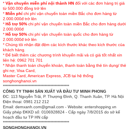
*
Vận chuyển miễn phí nội thành HN
đối với các đơn hàng trị giá
- Có khả năng kháng cháy
từ 500.000 đồng trở lên
*
Miễn phí
chi phí vận chuyển toàn miền Bắc cho đơn hàng từ
- Bề mặt tiếp xúc luôn được làm sạch do đó da luôn được
2.000.000đ trở lên
*
Hỗ trợ 50%
chi phí vận chuyển toàn miền Bắc cho đơn hàng dưới
bảo vệ an toàn tuyệt đối, cải thiện quá trình tuần hoàn
2.000.000đ
máu, lưu thông khí huyết
*
Hỗ trợ 50%
chi phí vận chuyển toàn quốc cho đơn hàng từ
2.000.000đ trở lên
- Hỗ trợ quá trình phân tán nhiệt lượng cơ thể đảm bảo
* Chúng tôi nhận đặt đệm các kích thước khác theo kích thước của
cân bằng nhiệt độ và duy trì độ ẩm
khách hàng.
* Để biết thêm các chương trình khuyến mãi và có giá tốt nhất xin
- Sản phẩm an toàn thân thiện do có nguồn gốc từ tự
liên hệ: 0962 701 701
* Nhận thanh toán chuyển khoản, thanh toán bằng thẻ tín dụng/ thẻ
nhiên
ghi nợ, Visa Card,
Master Card, American Express, JCB tại hệ thống
- Đệm gấp 3 mảnh tiện lợi cho việc sử dụng cũng như di
songhonghanoi.vn
chuyển
**********************************************
CÔNG TY TNHH SẢN XUẤT VÀ ĐẦU TƯ MINH PHONG
- Bảo hành chính hãng 5 năm
ĐC: 113 Nguyễn Trãi, P. Thượng Đình, Q. Thanh Xuân, TP. Hà Nội
Điện thoại: 0981 212 212
- Đệm thiết kể vỏ vải gấm đa dạng màu sắc họa tiết
Email: demxanh.com@gmail.com - Website: entershopping.vn
Giấy phép ĐKKD số: 0106928824 - Cấp ngày 7/8/2015 do sở kế
hoạch đầu tư TP HN cấp
**********************************************
SONGHONGHANOI.VN