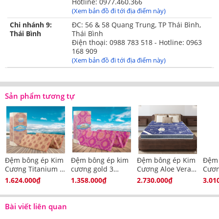
Hotline: 0977.460.366
(Xem bản đồ đi tới địa điểm này)
Chi nhánh 9:
ĐC: 56 & 58 Quang Trung, TP Thái Bình,
Thái Bình
Thái Bình
Điện thoại: 0988 783 518 - Hotline: 0963
168 909
(Xem bản đồ đi tới địa điểm này)
Sản phẩm tương tự
Đệm bông ép Kim
Đệm bông ép kim
Đệm bông ép Kim
Đệm 
Cương Titanium 3
cương gold 3
Cương Aloe Vera -
Cươn
mảnh
mảnh
Fiber (2M)
Micr
1.624.000₫
1.358.000₫
2.730.000₫
3.01
Bài viết liên quan