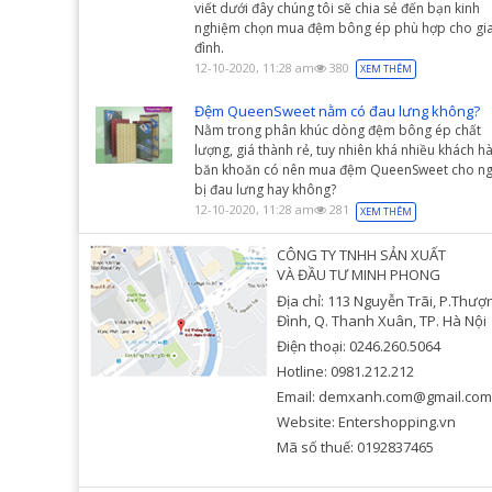
viết dưới đây chúng tôi sẽ chia sẻ đến bạn kinh
nghiệm chọn mua đệm bông ép phù hợp cho gi
đình.
12-10-2020, 11:28 am
380
XEM THÊM
Đệm QueenSweet nằm có đau lưng không?
Nằm trong phân khúc dòng đệm bông ép chất
lượng, giá thành rẻ, tuy nhiên khá nhiều khách h
băn khoăn có nên mua đệm QueenSweet cho ng
bị đau lưng hay không?
12-10-2020, 11:28 am
281
XEM THÊM
CÔNG TY TNHH SẢN XUẤT
VÀ ĐẦU TƯ MINH PHONG
Địa chỉ: 113 Nguyễn Trãi, P.Thượ
Đình, Q. Thanh Xuân, TP. Hà Nội
Điện thoại: 0246.260.5064
Hotline: 0981.212.212
Email: demxanh.com@gmail.com
Website: Entershopping.vn
Mã số thuế: 0192837465