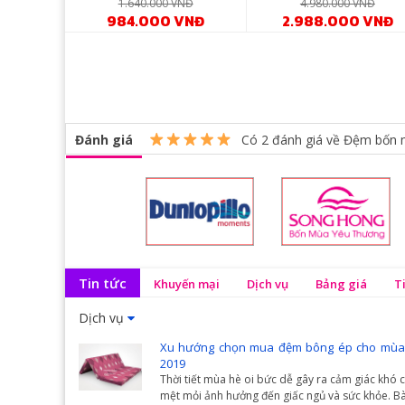
1.640.000 VNĐ
4.980.000 VNĐ
984.000 VNĐ
2.988.000 VNĐ
Đánh giá
Có
2
đánh giá về Đệm bốn 
Tin tức
Khuyến mại
Dịch vụ
Bảng giá
T
Dịch vụ
Xu hướng chọn mua đệm bông ép cho mùa
2019
Thời tiết mùa hè oi bức dễ gây ra cảm giác khó c
mệt mỏi ảnh hưởng đến giấc ngủ và sức khỏe. Bà