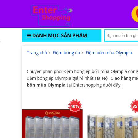
DANH MỤC SẢN PHẨM
Trang chủ
Đệm bông ép
Đệm bốn mùa Olympia
Chuyên phân phối Đệm bông ép bốn mùa Olympia công 
đệm bông ép Olympia giá rẻ nhất Hà Nội. Giao hàng m
bốn mùa Olympia
tại Entershopping dưới đây:
40%
3