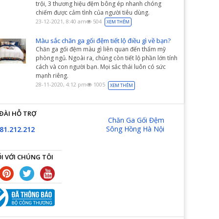
trội, 3 thương hiệu đệm bông ép nhanh chóng
chiếm được cảm tình của người tiêu dùng.
23-12-2021, 8:40 am
504
XEM THÊM
Màu sắc chăn ga gối đệm tiết lộ điều gì về bạn?
Chăn ga gối đệm màu gì liên quan đến thẩm mỹ
phòng ngủ. Ngoài ra, chúng còn tiết lộ phần lớn tính
cách và con người bạn. Mọi sắc thái luôn có sức
mạnh riêng.
28-11-2020, 4:12 pm
1005
XEM THÊM
ĐÀI HỖ TRỢ
Chăn Ga Gối Đệm
Sông Hồng Hà Nội
81.212.212
I VỚI CHÚNG TÔI