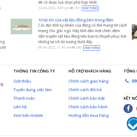
để có được lựa chọn phù hợp nhất.
a
14-06-2022, 4:09 pm
351
XEM THÊM
10 lợi ích của vật liệu đồng bên trong đệm
Các đặc tính tự nhiên của đồng có thể mang tới cách
mạng cho giấc ngủ. Hãy tính đến một chiếc đệm
dẫn truyền vật liệu đồng nếu bạn bị thuyết phục bởi
àng
những lợi ích ấn tượng dưới đây.
ười
09-06-2022, 11:47 am
245
XEM THÊM
THÔNG TIN CÔNG TY
HỖ TRỢ KHÁCH HÀNG
TỔNG 
09
Giới thiệu
Chính sách giao hàng
ng
Tuyển dụng, việc làm
Chính sách đổi trả
Thanh toán
Chính sách bảo mật
KẾT NỐ
Liên hệ
Chính sách bảo hành
Xem bản mobile
Hướng dẫn mua hàng