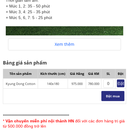
Thời gian làm ấm:
+ Mức 1, 2: 35 - 50 phút
+ Mức 3, 4: 25 - 35 phút
+ Mức 5, 6, 7: 5 - 25 phút
Xem thêm
Bảng giá sản phẩm
Tên sản phẩm
Kích thước (cm)
Giá Hãng
Giá KM
SL
Đặt
Đặt
Kyung Dong Cotton
140x180
975.000
780.000
Đặt mua
**********************************************
*
Vận chuyển miễn phí nội thành HN
đối với các đơn hàng trị giá
1. Hướng dẫn sử dụng:
từ 500.000 đồng trở lên
- Khi gấp chăn không nên để bộ điều khiển nhiệt ra ngoài mà