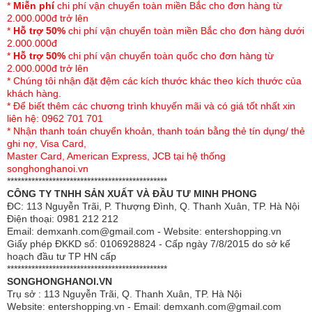
*
Miễn phí
chi phí vận chuyển toàn miền Bắc cho đơn hàng từ
nên để trong lòng chăn để đảm bảo tuổi thọ cho bộ điều khiển.
2.000.000đ trở lên
- Không tự ý tháo bộ điều khiển nhiệt.
*
Hỗ trợ 50%
chi phí vận chuyển toàn miền Bắc cho đơn hàng dưới
- Không để bộ điều khiển nhiệt ở nơi ẩm ướt.
2.000.000đ
- Không cắm phích điện khi tay ướt.
*
Hỗ trợ 50%
chi phí vận chuyển toàn quốc cho đơn hàng từ
- Không để dây điện xoắn vào nhau.
2.000.000đ trở lên
- Không ngồi hay để vật nặng lên chăn khi chăn đang gấp tránh
* Chúng tôi nhận đặt đệm các kích thước khác theo kích thước của
hỏng dây dẫn nhiệt.
khách hàng.
* Để biết thêm các chương trình khuyến mãi và có giá tốt nhất xin
- Không để chăn gần nơi có nhiệt độ cao.
liên hệ: 0962 701 701
- Khi nằm nên trải một lớp ga mỏng lên trên để đảm bảo vệ
* Nhận thanh toán chuyển khoản, thanh toán bằng thẻ tín dụng/ thẻ
sinh, tránh giặt chăn nhiều lần.
ghi nợ, Visa Card,
Master Card, American Express, JCB tại hệ thống
songhonghanoi.vn
**********************************************
CÔNG TY TNHH SẢN XUẤT VÀ ĐẦU TƯ MINH PHONG
ĐC: 113 Nguyễn Trãi, P. Thượng Đình, Q. Thanh Xuân, TP. Hà Nội
Điện thoại: 0981 212 212
Email: demxanh.com@gmail.com - Website: entershopping.vn
Giấy phép ĐKKD số: 0106928824 - Cấp ngày 7/8/2015 do sở kế
hoạch đầu tư TP HN cấp
**********************************************
SONGHONGHANOI.VN
Trụ sở : 113 Nguyễn Trãi, Q. Thanh Xuân, TP. Hà Nội
Website: entershopping.vn - Email: demxanh.com@gmail.com