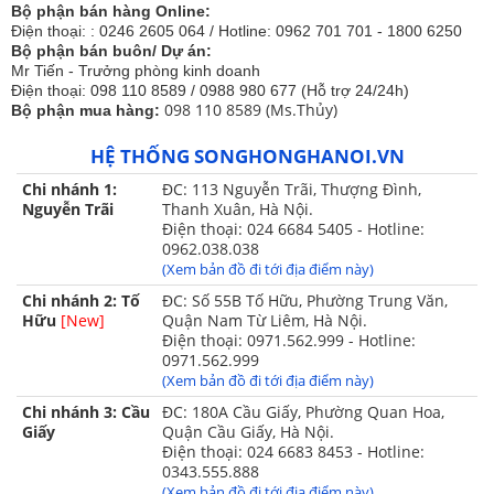
Bộ phận bán hàng Online:
Điện thoại: : 0246 2605 064 / Hotline: 0962 701 701 - 1800 6250
Bộ phận bán buôn/ Dự án:
Mr Tiến - Trưởng phòng kinh doanh
Điện thoại: 098 110 8589 / 0988 980 677 (Hỗ trợ 24/24h)
098 110 8589 (Ms.Thủy)
Bộ phận mua hàng:
2. Vệ sinh và bảo quản:
- Rút bộ điều khiển nhiệt ra khỏi chăn trước khi vệ sinh.
HỆ THỐNG SONGHONGHANOI.VN
- Chăn có thể giặt được bằng tay nhẹ, phơi nắng (không nên
giặt máy tránh hỏng các cấu tạo của chăn,ko nên vò mạnh).
Chi nhánh 1:
ĐC: 113 Nguyễn Trãi, Thượng Đình,
- Có thể căng rộng chăn ra, phơi nắng, dùng bàn chải đập nhẹ.
Nguyễn Trãi
Thanh Xuân, Hà Nội.
Điện thoại: 024 6684 5405 - Hotline:
0962.038.038
(Xem bản đồ đi tới địa điểm này)
Chi nhánh 2: Tố
ĐC: Số 55B Tố Hữu, Phường Trung Văn,
Hữu
[New]
Quận Nam Từ Liêm, Hà Nội.
Điện thoại: 0971.562.999 - Hotline:
0971.562.999
(Xem bản đồ đi tới địa điểm này)
Chi nhánh 3: Cầu
ĐC: 180A Cầu Giấy, Phường Quan Hoa,
Giấy
Quận Cầu Giấy, Hà Nội.
Điện thoại: 024 6683 8453 - Hotline:
0343.555.888
(Xem bản đồ đi tới địa điểm này)