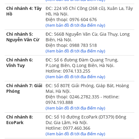
Chi nhánh 4: Tây
ĐC: 224 Võ Chí Công (268 cũ), Xuân La, Tây
Hồ
Hồ, Hà Nội.
Điện thoại: 0976 604 676
(Xem bản đồ đi tới địa điểm này)
3. Lưu ý:
Chi nhánh 5:
ĐC: 566B Nguyễn Văn Cừ, Gia Thụy, Long
- Không dùng kim băng hay vật nhọn khác chọc vào tấm chăn.
Nguyễn Văn Cừ
Biên, Hà Nội.
- Nên dùng ở nhiệt độ vừa (nấc 3-4) để đảm bảo tuổi thọ cho
Điện thoại: 0988 783 518
chăn.
(Xem bản đồ đi tới địa điểm này)
Chăn điện
chăn đệm điện
chăn đệm điện
Chi nhánh 6:
ĐC: Số 6 đường Đàm Quang Trung,
Xem thêm:
,
,
Vĩnh Tuy
P.Long Biên, Q.Long Biên, Hà Nội.
Akira
Chăn đệm điện Kyung Dong
Chăn đệm điện
,
,
Hotline: 0974.133.255
Megalife
Chăn đệm điện Hanil
,
(Xem bản đồ đi tới địa điểm này)
Chi nhánh 7: Giải
ĐC: Số 807E Giải Phóng, Giáp Bát, Hoàng
Phóng
Mai, Hà Nội.
Điện thoại: 0246.2782.335 - Hotline:
0974.193.888
(Xem bản đồ đi tới địa điểm này)
Chi nhánh 8:
ĐC: Số 10 đường EcoPark (DT379) Đông
EcoPark
Dư, Gia Lâm, Hà Nội.
Hotline: 0977.460.366
(Xem bản đồ đi tới địa điểm này)