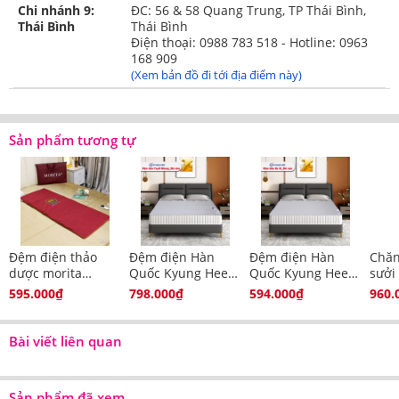
Chi nhánh 9:
ĐC: 56 & 58 Quang Trung, TP Thái Bình,
Thái Bình
Thái Bình
Điện thoại: 0988 783 518 - Hotline: 0963
168 909
(Xem bản đồ đi tới địa điểm này)
Sản phẩm tương tự
Đệm điện thảo
Đệm điện Hàn
Đệm điện Hàn
Chăn
dược morita
Quốc Kyung Hee
Quốc Kyung Hee
sưởi
(60x150cm)
tuyết nhung
dạ nỉ màu ghi
DON
595.000₫
798.000₫
594.000₫
960.
Bài viết liên quan
Sản phẩm đã xem