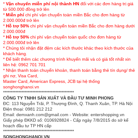
*
Vận chuyển miễn phí nội thành HN
đối với các đơn hàng trị giá
1. Hướng dẫn sử dụng:
từ 500.000 đồng trở lên
- Khi gấp chăn không nên để bộ điều khiển nhiệt ra ngoài
*
Miễn phí
chi phí vận chuyển toàn miền Bắc cho đơn hàng từ
mà nên để trong lòng chăn để đảm bảo tuổi thọ cho bộ điều
2.000.000đ trở lên
khiển.
*
Hỗ trợ 50%
chi phí vận chuyển toàn miền Bắc cho đơn hàng dưới
- Không tự ý tháo bộ điều khiển nhiệt.
2.000.000đ
- Không để bộ điều khiển nhiệt ở nơi ẩm ướt.
*
Hỗ trợ 50%
chi phí vận chuyển toàn quốc cho đơn hàng từ
- Không cắm phích điện khi tay ướt.
2.000.000đ trở lên
- Không để dây điện xoắn vào nhau.
* Chúng tôi nhận đặt đệm các kích thước khác theo kích thước của
- Không ngồi hay để vật nặng lên chăn khi chăn đang gấp
khách hàng.
* Để biết thêm các chương trình khuyến mãi và có giá tốt nhất xin
tránh hỏng dây dẫn nhiệt.
liên hệ: 0962 701 701
- Không để chăn gần nơi có nhiệt độ cao.
* Nhận thanh toán chuyển khoản, thanh toán bằng thẻ tín dụng/ thẻ
- Khi nằm nên trải một lớp ga mỏng lên trên để đảm bảo vệ
ghi nợ, Visa Card,
sinh, tránh giặt chăn nhiều lần.
Master Card, American Express, JCB tại hệ thống
songhonghanoi.vn
**********************************************
CÔNG TY TNHH SẢN XUẤT VÀ ĐẦU TƯ MINH PHONG
ĐC: 113 Nguyễn Trãi, P. Thượng Đình, Q. Thanh Xuân, TP. Hà Nội
Điện thoại: 0981 212 212
Email: demxanh.com@gmail.com - Website: entershopping.vn
Giấy phép ĐKKD số: 0106928824 - Cấp ngày 7/8/2015 do sở kế
hoạch đầu tư TP HN cấp
**********************************************
SONGHONGHANOI.VN