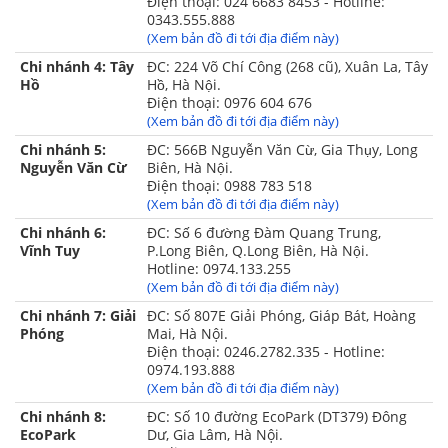
Điện thoại: 024 6683 8453 - Hotline:
0343.555.888
(Xem bản đồ đi tới địa điểm này)
Chi nhánh 4: Tây
ĐC: 224 Võ Chí Công (268 cũ), Xuân La, Tây
Hồ
Hồ, Hà Nội.
Điện thoại: 0976 604 676
(Xem bản đồ đi tới địa điểm này)
Chi nhánh 5:
ĐC: 566B Nguyễn Văn Cừ, Gia Thụy, Long
Nguyễn Văn Cừ
Biên, Hà Nội.
Điện thoại: 0988 783 518
(Xem bản đồ đi tới địa điểm này)
Chi nhánh 6:
ĐC: Số 6 đường Đàm Quang Trung,
3. Lưu ý:
Vĩnh Tuy
P.Long Biên, Q.Long Biên, Hà Nội.
- Không dùng kim băng hay vật nhọn khác chọc vào tấm
Hotline: 0974.133.255
chăn.
(Xem bản đồ đi tới địa điểm này)
- Nên dùng ở nhiệt độ vừa (nấc 3-4) để đảm bảo tuổi thọ cho
Chi nhánh 7: Giải
ĐC: Số 807E Giải Phóng, Giáp Bát, Hoàng
chăn.
Phóng
Mai, Hà Nội.
Điện thoại: 0246.2782.335 - Hotline:
Chăn điện
chăn đệm điện
chăn đệm điện
Xem thêm:
,
,
0974.193.888
Akira
Chăn đệm điện Kyung Dong
Chăn đệm điện
,
,
(Xem bản đồ đi tới địa điểm này)
Megalife
Chăn đệm điện Hanil
,
Chi nhánh 8:
ĐC: Số 10 đường EcoPark (DT379) Đông
EcoPark
Dư, Gia Lâm, Hà Nội.