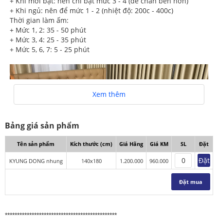
+ Khi mới bật: nên chỉ bật mức 3 - 4 (để chăn bền hơn)
+ Khi ngủ: nên để mức 1 - 2 (nhiệt độ: 200c - 400c)
Thời gian làm ấm:
+ Mức 1, 2: 35 - 50 phút
+ Mức 3, 4: 25 - 35 phút
+ Mức 5, 6, 7: 5 - 25 phút
Xem thêm
Bảng giá sản phẩm
Tên sản phẩm
Kích thước (cm)
Giá Hãng
Giá KM
SL
Đặt
Đặt
KYUNG DONG nhung
140x180
1.200.000
960.000
Đặt mua
**********************************************