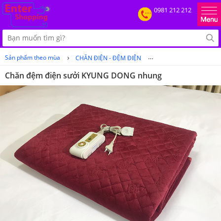
0981 212 212
›
›
Sản phẩm theo mùa
CHĂN ĐIỆN - ĐỆM ĐIỆN
Chăn đệm điện sưởi 
Chăn đệm điện sưởi KYUNG DONG nhung