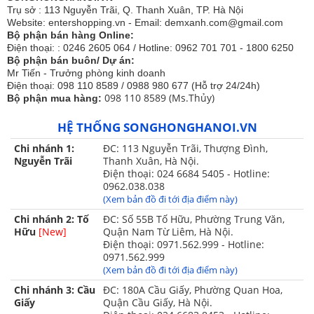
Trụ sở : 113 Nguyễn Trãi, Q. Thanh Xuân, TP. Hà Nội
Website: entershopping.vn - Email: demxanh.com@gmail.com
Bộ phận bán hàng Online:
Điện thoại: : 0246 2605 064 / Hotline: 0962 701 701 - 1800 6250
Bộ phận bán buôn/ Dự án:
Mr Tiến - Trưởng phòng kinh doanh
Điện thoại: 098 110 8589 / 0988 980 677 (Hỗ trợ 24/24h)
098 110 8589 (Ms.Thủy)
Bộ phận mua hàng:
HỆ THỐNG SONGHONGHANOI.VN
Chi nhánh 1:
ĐC: 113 Nguyễn Trãi, Thượng Đình,
Nguyễn Trãi
Thanh Xuân, Hà Nội.
Điện thoại: 024 6684 5405 - Hotline:
0962.038.038
(Xem bản đồ đi tới địa điểm này)
2. Vệ sinh và bảo quản:
Chi nhánh 2: Tố
ĐC: Số 55B Tố Hữu, Phường Trung Văn,
- Rút bộ điều khiển nhiệt ra khỏi chăn trước khi vệ sinh.
Hữu
[New]
Quận Nam Từ Liêm, Hà Nội.
- Chăn có thể giặt được bằng tay nhẹ, phơi nắng (không nên
Điện thoại: 0971.562.999 - Hotline:
giặt máy tránh hỏng các cấu tạo của chăn,ko nên vò mạnh).
0971.562.999
- Có thể căng rộng chăn ra, phơi nắng, dùng bàn chải đập
(Xem bản đồ đi tới địa điểm này)
nhẹ.
Chi nhánh 3: Cầu
ĐC: 180A Cầu Giấy, Phường Quan Hoa,
Giấy
Quận Cầu Giấy, Hà Nội.