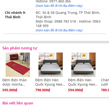
Hotline: 0977.460.366
(Xem bản đồ đi tới địa điểm này)
Chi nhánh 9:
ĐC: 56 & 58 Quang Trung, TP Thái Bình,
Thái Bình
Thái Bình
Điện thoại: 0988 783 518 - Hotline: 0963
168 909
(Xem bản đồ đi tới địa điểm này)
Sản phẩm tương tự
Đệm điện thảo
Đệm điện Hàn
Đệm điện Hàn
Chăn
dược morita
Quốc Kyung Hee
Quốc Kyung Hee
sưởi
(60x150cm)
tuyết nhung
dạ nỉ màu ghi
Cott
595.000₫
798.000₫
594.000₫
780.
Bài viết liên quan