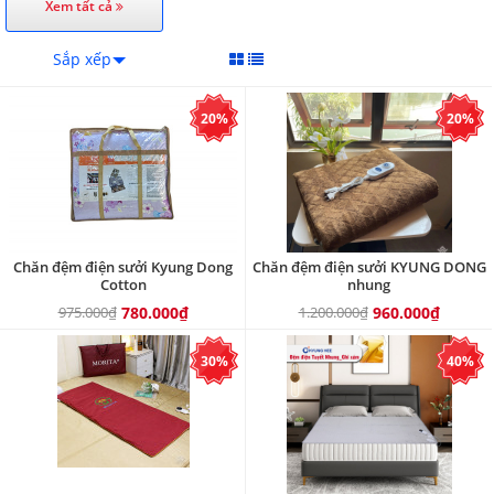
Xem tất cả
Sắp xếp
20%
20%
Chăn đệm điện sưởi Kyung Dong
Chăn đệm điện sưởi KYUNG DONG
Cotton
nhung
975.000₫
780.000₫
1.200.000₫
960.000₫
30%
40%