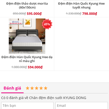
Đệm điện thảo dược morita
Đệm điện Hàn Quốc Kyung Hee
(60x150cm)
tuyết nhung
850.000₫
595.000₫
1.330.000₫
798.000₫
45%
Đệm điện Hàn Quốc Kyung Hee dạ
nỉ màu ghi
1.080.000₫
594.000₫
Đánh giá
Có
0
đánh giá về Chăn đệm điện sưởi KYUNG DONG