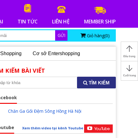
ẠI
TIN TỨC
LIÊN HỆ
MEMBER SHIP
GỬI
Giỏ hàng(
0
)
erShopping
Cơ sở Entershopping
M KIẾM BÀI VIẾT
TÌM KIẾM
acebook
Chăn Ga Gối Đệm Sông Hồng Hà Nội
outube
Xem thêm video tại kênh Youtube