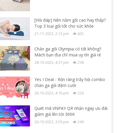
[Hỏi đáp] Nên nằm gối cao hay thấp?
Top 3 loại gối tốt cho sức khỏe
21-11-2023, 2:13 pm
425
Chăn ga gối Olympia có tốt không?
Mách bạn địa chỉ mua uy tín giá rẻ
28-10-2023, 4:37 pm
238
Yes I Deal - Rộn ràng trẩy hội combo
chăn ga gối đệm cưới
26-10-2023, 4:16 pm
226
Quét mã VNPAY QR nhận ngay ưu đãi
giảm giá lên tới 300K
26-10-2023, 3:59 pm
249