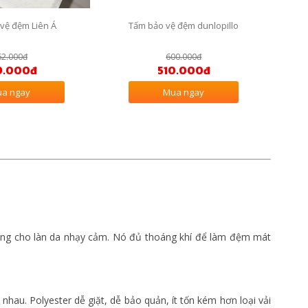
vệ đệm Liên Á
Tấm bảo vệ đệm dunlopillo
62.000đ
600.000đ
9.000đ
510.000đ
a ngay
Mua ngay
ưởng cho làn da nhạy cảm. Nó đủ thoáng khí để làm đệm mát
 nhau. Polyester dễ giặt, dễ bảo quản, ít tốn kém hơn loại vải