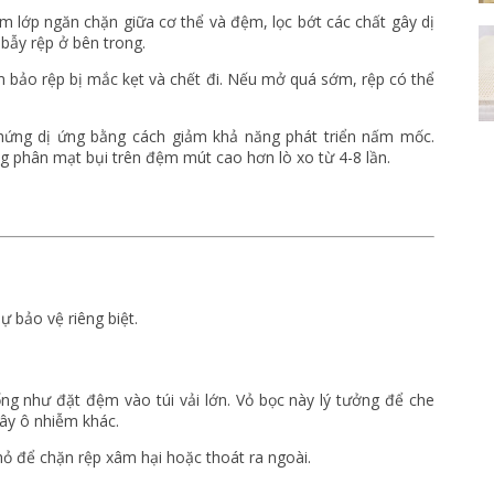
lớp ngăn chặn giữa cơ thể và đệm, lọc bớt các chất gây dị
bẫy rệp ở bên trong.
m bảo rệp bị mắc kẹt và chết đi. Nếu mở quá sớm, rệp có thể
ứng dị ứng bằng cách giảm khả năng phát triển nấm mốc.
g phân mạt bụi trên đệm mút cao hơn lò xo từ 4-8 lần.
ự bảo vệ riêng biệt.
 như đặt đệm vào túi vải lớn. Vỏ bọc này lý tưởng để che
gây ô nhiễm khác.
hỏ để chặn rệp xâm hại hoặc thoát ra ngoài.