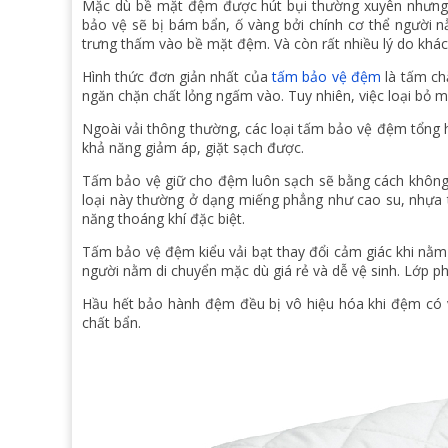
Mặc dù bề mặt đệm được hút bụi thường xuyên nhưng
bảo vệ sẽ bị bám bẩn, ố vàng bởi chính cơ thể người 
trưng thấm vào bề mặt đệm. Và còn rất nhiều lý do khác
Hình thức đơn giản nhất của
tấm bảo vệ đệm
là tấm ch
ngăn chặn chất lỏng ngấm vào. Tuy nhiên, việc loại bỏ mạ
Ngoài vải thông thường, các loại tấm bảo vệ đệm tổng 
khả năng giảm áp, giặt sạch được.
Tấm bảo vệ giữ cho đệm luôn sạch sẽ bằng cách không h
loại này thường ở dạng miếng phẳng như cao su, nhựa tr
năng thoáng khí đặc biệt.
Tấm bảo vệ đệm kiểu vải bạt thay đổi cảm giác khi nằm 
người nằm di chuyển mặc dù giá rẻ và dễ vệ sinh. Lớp ph
Hầu hết bảo hành đệm đều bị vô hiệu hóa khi đệm có 
chất bẩn.