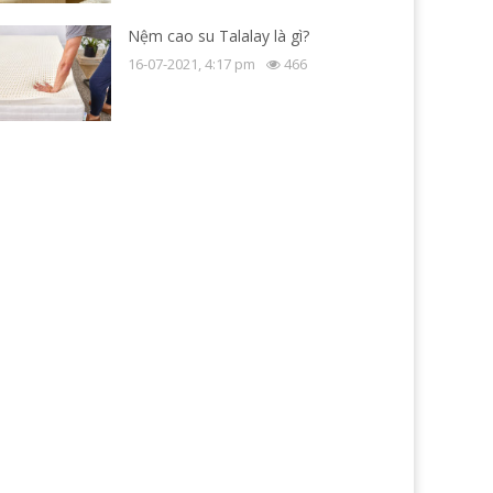
Nệm cao su Talalay là gì?
16-07-2021, 4:17 pm
466