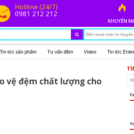
Hotline (24/7)
0981 212 212
KHUYẾN M
Tin tức sản phẩm
Tư vấn đệm
Video
Tin tức Ent
TÌ
ảo vệ đệm chất lượng cho
F
Y