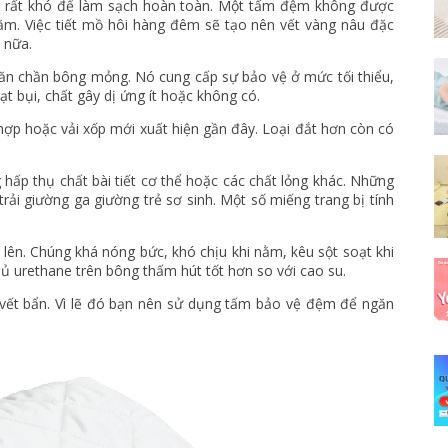
 rất khó để làm sạch hoàn toàn. Một tấm đệm không được
nằm. Việc tiết mồ hôi hàng đêm sẽ tạo nên vết vàng nâu đặc
 nữa.
ăn chần bông mỏng. Nó cung cấp sự bảo vệ ở mức tối thiểu,
t bụi, chất gây dị ứng ít hoặc không có.
hợp hoặc vải xốp mới xuất hiện gần đây. Loại đắt hơn còn có
ấp thụ chất bài tiết cơ thể hoặc các chất lỏng khác. Những
ải giường ga giường trẻ sơ sinh. Một số miếng trang bị tính
lên. Chúng khá nóng bức, khó chịu khi nằm, kêu sột soạt khi
ủ urethane trên bông thấm hút tốt hơn so với cao su.
vết bẩn. Vì lẽ đó bạn nên sử dụng tấm bảo vệ đệm để ngăn