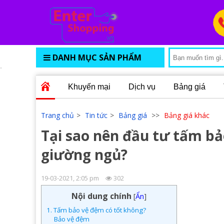
DANH MỤC SẢN PHẨM
Khuyến mại
Dịch vụ
Bảng giá
Trang chủ
>
Tin tức
>
Bảng giá
>>
Bảng giá khác
Tại sao nên đầu tư tấm b
giường ngủ?
19-03-2021, 2:05 pm
302
Nội dung chính
[
Ẩn
]
1. Tấm bảo vệ đệm có tốt không?
Bảo vệ đệm